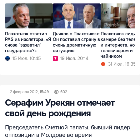
Плахотнюк ответил
Дьяков о Плахотнюке:
Плахотнюк сидит 
PAS из изолятора: «Я
Он поставил страну в
камере без телеф
снова "захватил"
очень драматичную
и интернета, но с
государство?»
ситуацию
телевизором и
чайником
15 Июл. 10:45
19 Июл. 20:14
31 Июл. 16:35
2 февраля 2012, 15:49
602
Серафим Урекян отмечает
свой день рождения
Председатель Счетной палаты, бывший лидер
оппозиции в Молдове во время