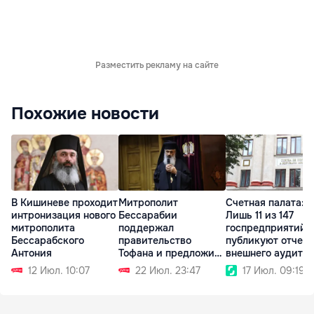
Разместить рекламу на сайте
Похожие новости
В Кишиневе проходит
Митрополит
Счетная палата:
интронизация нового
Бессарабии
Лишь 11 из 147
митрополита
поддержал
госпредприятий
Бессарабского
правительство
публикуют отчет
Антония
Тофана и предложил
внешнего аудита
сотрудничество
12 Июл. 10:07
22 Июл. 23:47
17 Июл. 09:19