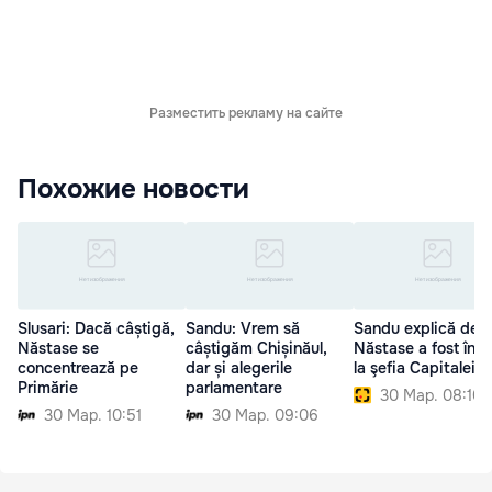
Разместить рекламу на сайте
Похожие новости
Slusari: Dacă câștigă,
Sandu: Vrem să
Sandu explică de 
Năstase se
câștigăm Chișinăul,
Năstase a fost înai
concentrează pe
dar și alegerile
la şefia Capitalei
Primărie
parlamentare
30 Мар. 08:10
30 Мар. 10:51
30 Мар. 09:06