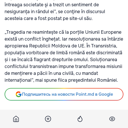
întreaga societate şi a trezit un sentiment de
nesiguranța in rândul ei”, se conţine în discursul
acesteia care a fost postat pe
site-ul său
.
„Tragedia ne reamintește că la porțile Uniunii Europene
există un conflict înghețat. Iar nesoluționarea sa întârzie
apropierea Republicii Moldova de UE. În Transnistria,
populația vorbitoare de limbă română este discriminată
și i se încalcă flagrant drepturile omului. Soluționarea
conflictului transnistrean impune transformarea misiunii
de menținere a păcii în una civilă, cu mandat
internațional”, mai spune fiica preşedintelui României.
Подпишитесь на новости Point.md в Google
Источник
24h