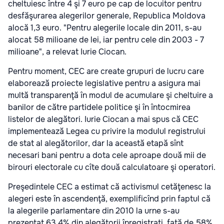
cheltuiesc între 4 şi 7 euro pe cap de locuitor pentru
desfăşurarea alegerilor generale, Republica Moldova
alocă 1,3 euro. "Pentru alegerile locale din 2011, s-au
alocat 58 milioane de lei, iar pentru cele din 2003 - 7
milioane", a relevat Iurie Ciocan.
Pentru moment, CEC are create grupuri de lucru care
elaborează proiecte legislative pentru a asigura mai
multă transparenţă în modul de acumulare şi cheltuire a
banilor de către partidele politice şi în întocmirea
listelor de alegători. Iurie Ciocan a mai spus că CEC
implementează Legea cu privire la modulul registrului
de stat al alegătorilor, dar la această etapă sînt
necesari bani pentru a dota cele aproape două mii de
birouri electorale cu cîte două calculatoare şi operatori.
Preşedintele CEC a estimat că activismul cetăţenesc la
alegeri este în ascendenţă, exemplificînd prin faptul că
la alegerile parlamentare din 2010 la urne s-au
prezentat 63,4% din alegătorii înregistraţi, faţă de 58%