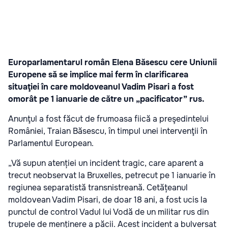
Europarlamentarul român Elena Băsescu cere Uniunii
Europene să se implice mai ferm în clarificarea
situaţiei în care moldoveanul Vadim Pisari a fost
omorât pe 1 ianuarie de către un „pacificator” rus.
Anunţul a fost făcut de frumoasa fiică a preşedintelui
României, Traian Băsescu, în timpul unei intervenţii în
Parlamentul European.
„Vă supun atenției un incident tragic, care aparent a
trecut neobservat la Bruxelles, petrecut pe 1 ianuarie în
regiunea separatistă transnistreană. Cetățeanul
moldovean Vadim Pisari, de doar 18 ani, a fost ucis la
punctul de control Vadul lui Vodă de un militar rus din
trupele de menținere a păcii. Acest incident a bulversat