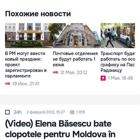
Похожие новости
В РМ могут ввести
Почтовые отделения
Транспорт будет
новый праздник:
не будут работать 1
работать по особ
проект
июня
графику на Пасху
зарегистрирован в
Радоницу
31 Мая. 20:12
парламенте
1 Мая. 18:48
19 Июн. 21:41
24h
2 февраля 2012, 15:27
1 955
(Video) Elena Băsescu bate
clopotele pentru Moldova în