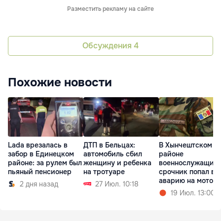
Разместить рекламу на сайте
Обсуждения
4
Похожие новости
Lada врезалась в
ДТП в Бельцах:
В Хынчештском
забор в Единецком
автомобиль сбил
районе
районе: за рулем был
женщину и ребенка
военнослужащий
пьяный пенсионер
на тротуаре
срочник попал в
аварию на мотоц
2 дня назад
27 Июл. 10:18
19 Июл. 13:00