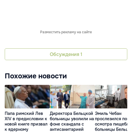
Разместить рекламу на сайте
Обсуждения
1
Похожие новости
Папа римский Лев
Директора Бельцкой
Эмиль Чебан
XIV в предисловии к
больницы уволили на
прослезился посл
новой книге призвал
фоне скандала с
осмотра пищебло
к ядерному
антисанитарией
больницы Бельц: