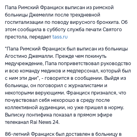
Папа Римский Франциск выписан из римской
больницы Джемелли после трехдневной
госпитализации по поводу вирусного бронхита. Об
этом сообщила в субботу служба печати Святого
престола, передает
tass.ru
"Папа Римский Франциск был выписан из больницы
Агостино Джемалли. Прежде чем покинуть
медучреждение, Папа поприветствовал руководство
и всю команду медиков и медперсонал, который был
с ним эти дни", - говорится в сообщении. Выйдя из
больницы, он поговорил с журналистами и
некоторыми верующими. Франциск признался, что
почувс
твовал себя нехорошо в среду после
коллективной аудиенции, но уже пришел в норму.
Выписку понтифика показал в прямом эфире
телеканал Rai News 24.
86-летний Франциск был доставлен в больницу в