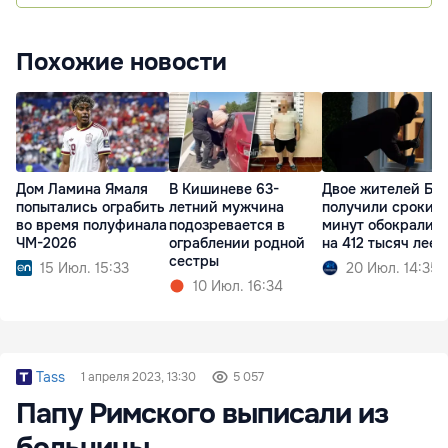
Похожие новости
Дом Ламина Ямаля
В Кишиневе 63-
Двое жителей Бе
попытались ограбить
летний мужчина
получили сроки: з
во время полуфинала
подозревается в
минут обокрали 
ЧМ-2026
ограблении родной
на 412 тысяч леев
сестры
15 Июл. 15:33
20 Июл. 14:35
10 Июл. 16:34
Tass
1 апреля 2023, 13:30
5 057
Папу Римского выписали из
больницы