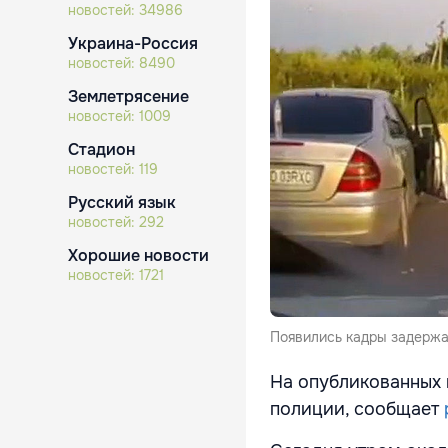
новостей:
34986
Украина-Россия
новостей:
8490
Землетрясение
новостей:
1009
Стадион
новостей:
119
Русский язык
новостей:
292
Хорошие новости
новостей:
1721
Появились кадры задержан
На опубликованных 
полиции, сообщает