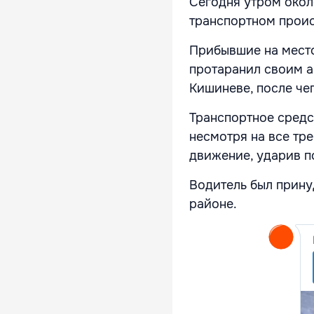
Сегодня утром окол
транспортном проис
Прибывшие на место
протаранил своим 
Кишиневе, после че
Транспортное средс
несмотря на все тр
движение, ударив по
Водитель был прину
районе.