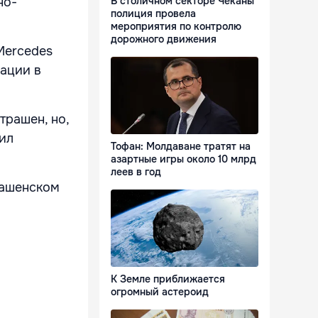
В столичном секторе Чеканы
но-
полиция провела
мероприятия по контролю
дорожного движения
Mercedes
ации в
трашен, но,
ил
Тофан: Молдаване тратят на
азартные игры около 10 млрд
леев в год
рашенском
К Земле приближается
огромный астероид