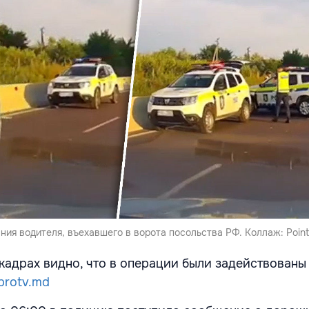
ия водителя, въехавшего в ворота посольства РФ. Коллаж: Poin
кадрах видно, что в операции были задействован
protv.md