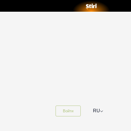
⌵
RU
Войти