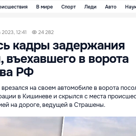
оисшествия
В мире
Спорт
Леди
Авто
Нау
 2023, 12:41
24 282
сь кадры задержания
, въехавшего в ворота
ва РФ
 врезался на своем автомобиле в ворота посо
ации в Кишиневе и скрылся с места происшес
ией на дороге, ведущей в Страшены.