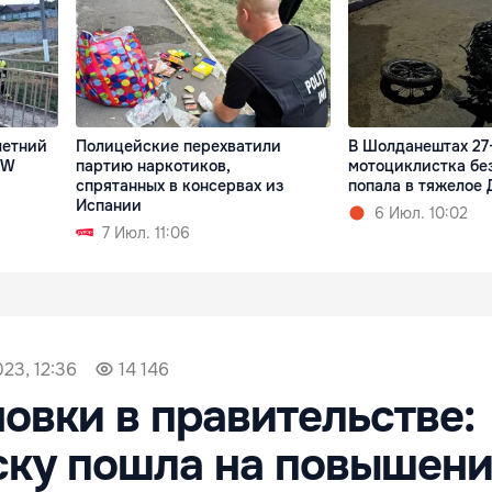
летний
Полицейские перехватили
В Шолданештах 27
MW
партию наркотиков,
мотоциклистка бе
спрятанных в консервах из
попала в тяжелое 
Испании
6 Июл. 10:02
7 Июл. 11:06
023, 12:36
14 146
овки в правительстве:
ку пошла на повышени