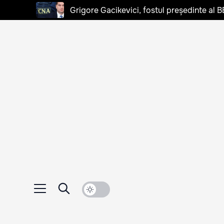
Grigore Gacikevici, fostul președinte al B