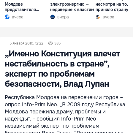
Молдове
электроэнергию —
несмотря на то, ч
представителя
недоверие к властям
приняло страну в
Южной Осетии
разгар кризиса
вчера
вчера
вчера
5 января 2010, 12:22
385
„Именно Конституция влечет
нестабильность в стране”,
эксперт по проблемам
безопасности, Влад Лупан
Республика Молдова на пересечении годов –
опрос Info-Prim Neo. „В 2009 году Республика
Молдова пережила драму, проблемы и
надежды”, - сообщил Info-Prim Neo
независимый эксперт по проблемам