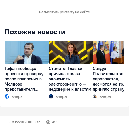
Разместить рекламу на сайте
Похожие новости
Тофан пообещал
Стамате: Главная
Санду:
провести проверку
причина отказа
Правительство
после появления в
экономить
справляется,
Молдове
электроэнергию —
несмотря на то, ч
представителя
недоверие к властям
приняло страну в
Южной Осетии
разгар кризиса
вчера
вчера
вчера
5 января 2010, 12:21
493