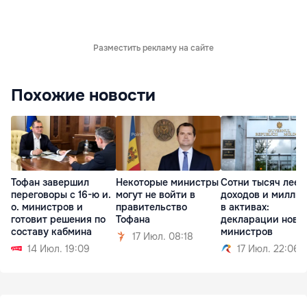
Разместить рекламу на сайте
Похожие новости
Тофан завершил
Некоторые министры
Сотни тысяч леев
переговоры с 16-ю и.
могут не войти в
доходов и милли
о. министров и
правительство
в активах:
готовит решения по
Тофана
декларации новы
составу кабмина
министров
17 Июл. 08:18
14 Июл. 19:09
17 Июл. 22:06