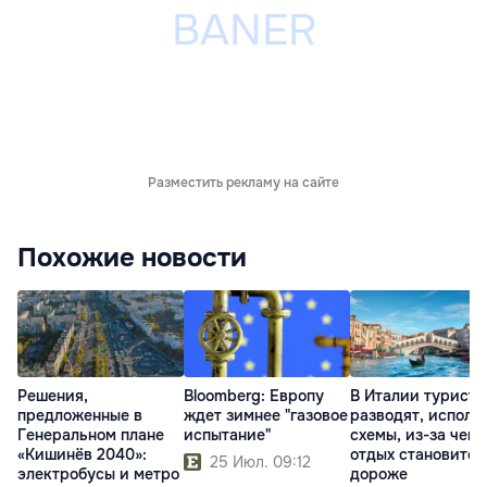
Разместить рекламу на сайте
Похожие новости
Решения,
Bloomberg: Европу
В Италии туристо
предложенные в
ждет зимнее "газовое
разводят, исполь
Генеральном плане
испытание"
схемы, из-за чего
«Кишинёв 2040»:
отдых становится
25 Июл. 09:12
электробусы и метро
дороже