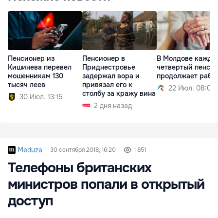
Пенсионер из
Пенсионер в
В Молдове кажды
Кишинева перевел
Приднестровье
четвертый пенси
мошенникам 130
задержал вора и
продолжает рабо
тысяч леев
привязал его к
22 Июл. 08:02
столбу за кражу вина
30 Июл. 13:15
2 дня назад
Meduza
30 сентября 2018, 16:20
1 851
Телефоны британских
министров попали в открытый
доступ