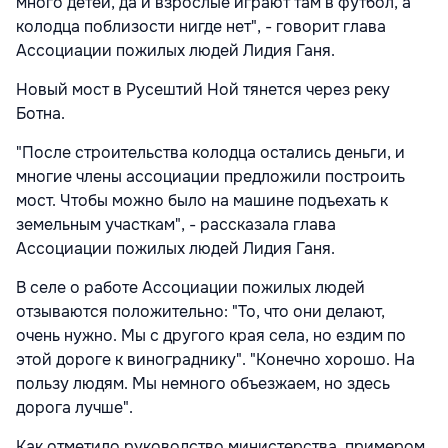
много детей, да и взрослые играют там в футбол, а
колодца поблизости нигде нет", - говорит глава
Ассоциации пожилых людей Лидия Ганя.
Новый мост в Русештий Ной тянется через реку
Ботна.
"После строительства колодца остались деньги, и
многие члены ассоциации предложили построить
мост. Чтобы можно было на машине подъехать к
земельным участкам", - рассказала глава
Ассоциации пожилых людей Лидия Ганя.
В селе о работе Ассоциации пожилых людей
отзываются положительно: "То, что они делают,
очень нужно. Мы с другого края села, но ездим по
этой дороге к винограднику". "Конечно хорошо. На
пользу людям. Мы немного объезжаем, но здесь
дорога лучше".
Как отметило руководство министерства, примером