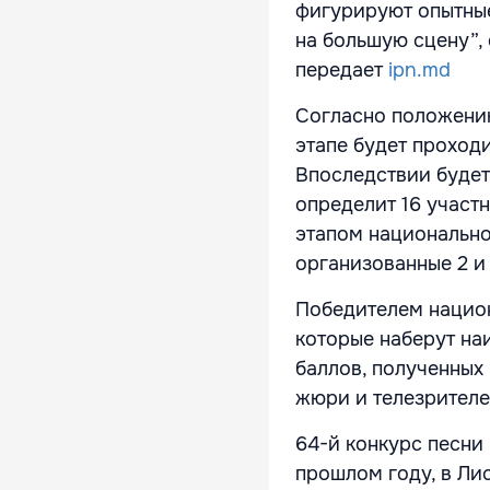
фигурируют опытные
на большую сцену”,
передает
ipn.md
Согласно положению
этапе будет проход
Впоследствии будет
определит 16 участ
этапом национально
организованные 2 и 
Победителем национ
которые наберут на
баллов, полученных
жюри и телезрителе
64-й конкурс песни 
прошлом году, в Ли