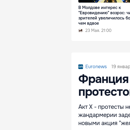
В Молдове интерес к
"Евровидению" возрос: ч
зрителей увеличилось б
чем вдвое
23 Мая. 21:00
19 январ
Euronews
Франция 
протесто
Акт Х - протесты 
жандармерии заде
новыми акция "жел