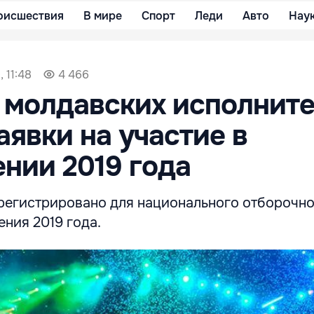
оисшествия
В мире
Спорт
Леди
Авто
Нау
 11:48
4 466
 молдавских исполнит
аявки на участие в
нии 2019 года
арегистрировано для национального отборочно
ния 2019 года.