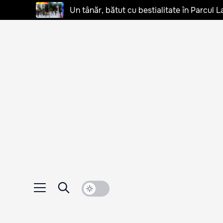
Un tânăr, bătut cu bestialitate în Parcul L