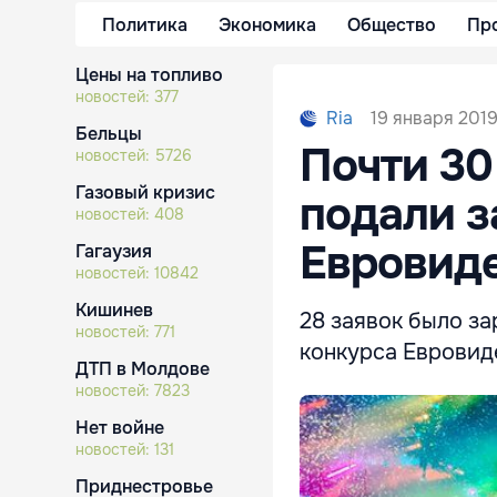
Политика
Экономика
Общество
Пр
Цены на топливо
новостей:
377
19 января 2019,
Ria
Бельцы
Почти 30
новостей:
5726
Газовый кризис
подали з
новостей:
408
Евровиде
Гагаузия
новостей:
10842
Кишинев
28 заявок было з
новостей:
771
конкурса Евровиде
ДТП в Молдове
новостей:
7823
Нет войне
новостей:
131
Приднестровье