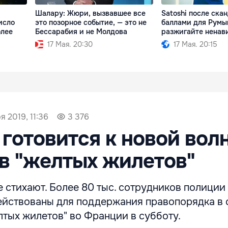
Шалару: Жюри, вызвавшее все
Satoshi после скан
исло
это позорное событие, — это не
баллами для Румы
олее
Бессарабия и не Молдова
разжигайте ненав
17 Мая. 20:30
17 Мая. 20:15
я 2019, 11:36
3 376
готовится к новой вол
в "желтых жилетов"
не стихают. Более 80 тыс. сотрудников полиции
йствованы для поддержания правопорядка в 
тых жилетов" во Франции в субботу.