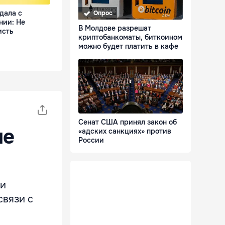
дала с
Опрос
нии: Не
В Молдове разрешат
исть
криптобанкоматы, биткоином
можно будет платить в кафе
Сенат США принял закон об
не
«адских санкциях» против
России
 и
связи с