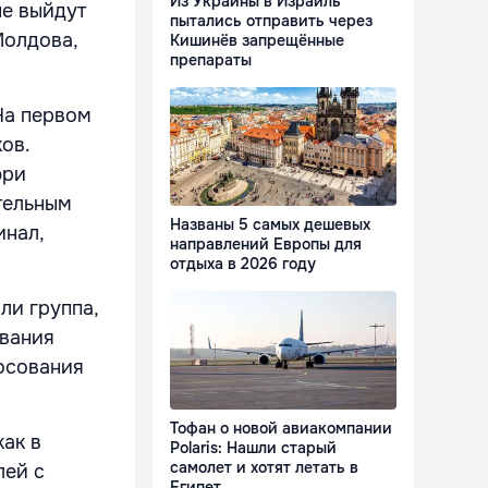
Из Украины в Израиль
ые выйдут
пытались отправить через
Молдова,
Кишинёв запрещённые
препараты
На первом
ов.
юри
тельным
Названы 5 самых дешевых
инал,
направлений Европы для
отдыха в 2026 году
ли группа,
ования
лосования
Тофан о новой авиакомпании
как в
Polaris: Нашли старый
самолет и хотят летать в
лей с
Египет