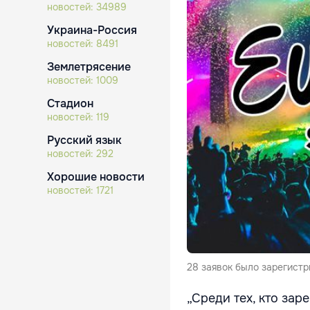
новостей:
34989
Украина-Россия
новостей:
8491
Землетрясение
новостей:
1009
Стадион
новостей:
119
Русский язык
новостей:
292
Хорошие новости
новостей:
1721
28 заявок было зарегистр
„Среди тех, кто за