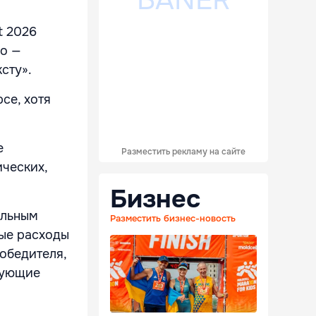
t 2026
го —
сту».
се, хотя
е
Разместить рекламу на сайте
ческих,
Бизнес
ельным
Разместить бизнес-новость
ные расходы
обедителя,
вующие