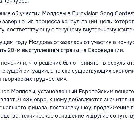
а конкурса.
ние об участии Молдовы в Eurovision Song Contes
е завершения процесса консультаций, цель которо
у, соответствующую текущему внутреннему контек
ущем году Молдова отказалась от участия в конкур
ать 20-м выступлением страны на Евровидении.
 пояснили, что решение было принято «в результат
 текущей ситуации, а также существующих экономи
 творческих трудностей».
знос Молдовы, установленный Европейским вещат
авляет 21 486 евро. К нему добавляются значитель
онального финала, постановку шоу, продвижение п
одство, техническое оснащение и другие сопутст