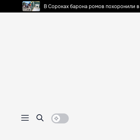
В Сороках барона ромов похоронили в