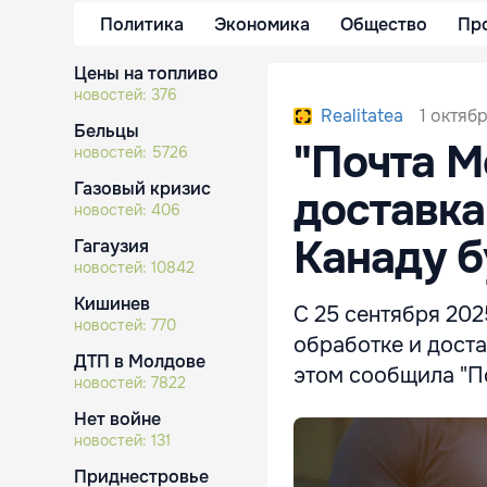
Политика
Экономика
Общество
Пр
Цены на топливо
новостей:
376
1 октябр
Realitatea
Бельцы
"Почта М
новостей:
5726
Газовый кризис
доставка
новостей:
406
Канаду б
Гагаузия
новостей:
10842
Кишинев
С 25 сентября 202
новостей:
770
обработке и доста
ДТП в Молдове
этом сообщила "П
новостей:
7822
Нет войне
новостей:
131
Приднестровье