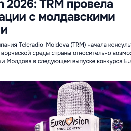
on 2026: TRM провела
ации с молдавскими
ми
ания Teleradio-Moldova (TRM) начала консуль
творческой среды страны относительно возм
ки Молдова в следующем выпуске конкурса Eur