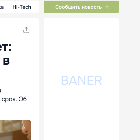
ка
Hi-Tech
Сообщить новость
т:
 в
в
 срок. Об