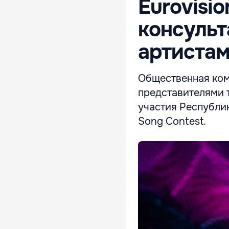
Eurovisi
консульт
артиста
Общественная комп
представителями 
участия Республи
Song Contest.