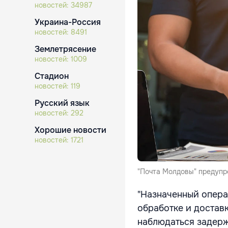
новостей:
34987
Украина-Россия
новостей:
8491
Землетрясение
новостей:
1009
Стадион
новостей:
119
Русский язык
новостей:
292
Хорошие новости
новостей:
1721
"Почта Молдовы" предупр
"Назначенный операт
обработке и достав
наблюдаться задерж