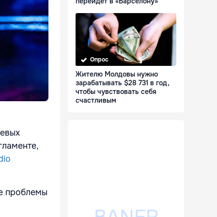
перейдет в «Барселону»
Опрос
Жителю Молдовы нужно
зарабатывать $28 731 в год,
чтобы чувствовать себя
счастливым
чевых
гламенте,
dio
е проблемы