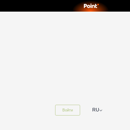
⌵
RU
Войти