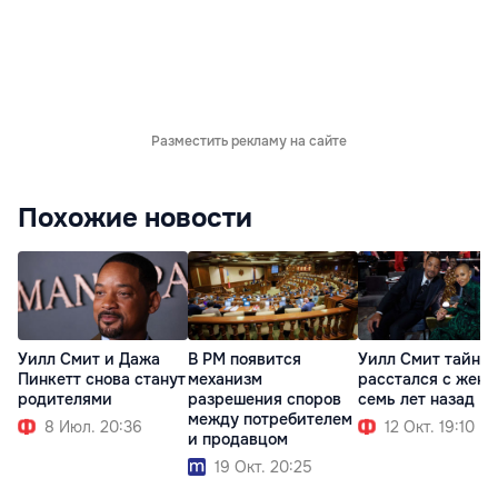
Разместить рекламу на сайте
Похожие новости
Уилл Смит и Дажа
В РМ появится
Уилл Смит тайно
Пинкетт снова станут
механизм
расстался с жено
родителями
разрешения споров
семь лет назад
между потребителем
8 Июл. 20:36
12 Окт. 19:10
и продавцом
19 Окт. 20:25