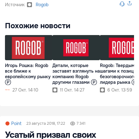
Источник
Rogob
Похожие новости
Игорь Рошка: Rogob
Детали, которые
Rogob: Твердыми
все ближе к
заставят взглянуть на
шагами к позици
европейскому рынку
компанию Rogob
безоговорочного
Ⓟ
другими глазами Ⓟ
лидера рынка Ⓟ
27 Окт. 14:10
11 Окт. 14:27
6 Окт. 13:59
Point
23 августа 2018, 17:22
7 341
Усатый призвал своих