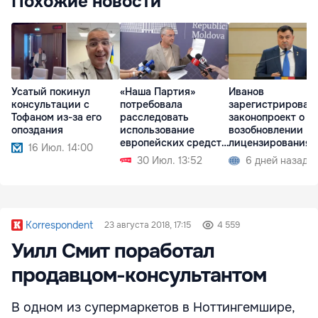
Похожие новости
Усатый покинул
«Наша Партия»
Иванов
консультации с
потребовала
зарегистрировал
Тофаном из-за его
расследовать
законопроект о
опоздания
использование
возобновлении
европейских средств
лицензирования
16 Июл. 14:00
в Молдове
импорта зерновы
30 Июл. 13:52
6 дней назад
Korrespondent
23 августа 2018, 17:15
4 559
Уилл Смит поработал
продавцом-консультантом
В одном из супермаркетов в Ноттингемшире,