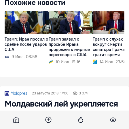
Похожие новости
Трамп: Иран просил о
Трамп заявил о
Трамп о слухах
сделке после ударов
просьбе Ирана
вокруг смерти
США
продолжить мирные
сенатора Грэма: 
переговоры с США
тратит время
9 Июл. 08:58
10 Июл. 19:16
14 Июл. 23:50
Moldpres
23 августа 2018, 17:06
3 074
Молдавский лей укрепляется
по отношению к основным
валютам