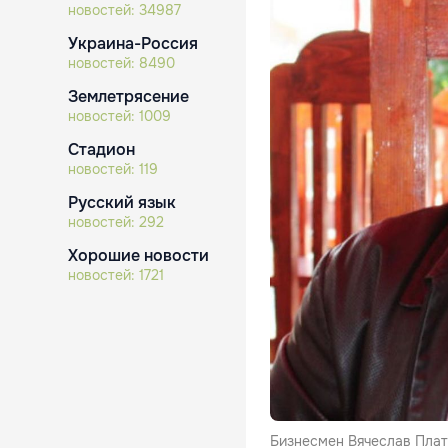
новостей:
34987
Украина-Россия
новостей:
8490
Землетрясение
новостей:
1009
Стадион
новостей:
119
Русский язык
новостей:
292
Хорошие новости
новостей:
1721
Бизнесмен Вячеслав Плат