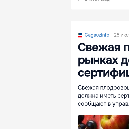
25 июл
Gagauzinfo
Cвежая 
рынках 
сертифи
Свежая плодоовощ
должна иметь сер
сообщают в управ