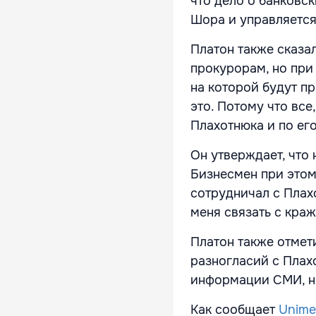
что дело о банковс
Шора и управляетс
Платон также сказал
прокурорам, но при
на которой будут п
это. Потому что все
Плахотнюка и по его
Он утверждает, что 
Бизнесмен при этом
сотрудничал с Плах
меня связать с кра
Платон также отмети
разногласий с Плах
информации СМИ, на
Как сообщает
Unime