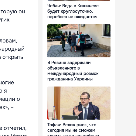
Чебан: Вода в Кишиневе
оторую он
будет круглосуточно,
перебоев не ожидается
угих
ловам,
ународный
а открыть
В Резине задержали
объявленного в
международный розыск
гражданина Украины
ногие
о я
мации о
х», –
Тофан: Велик риск, что
е отметил,
сегодня мы не сможем
купить даже аварийную