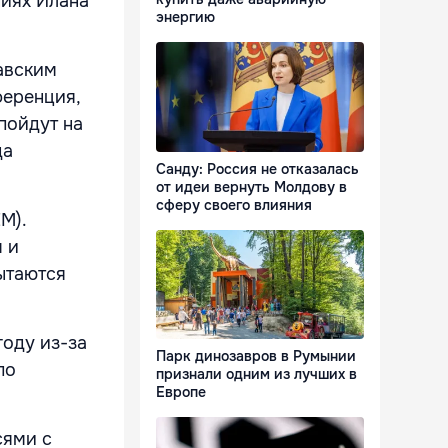
ниях Илана
энергию
давским
ференция,
пойдут на
да
Санду: Россия не отказалась
от идеи вернуть Молдову в
сферу своего влияния
M).
м и
ытаются
году из-за
Парк динозавров в Румынии
по
признали одним из лучших в
Европе
сями с