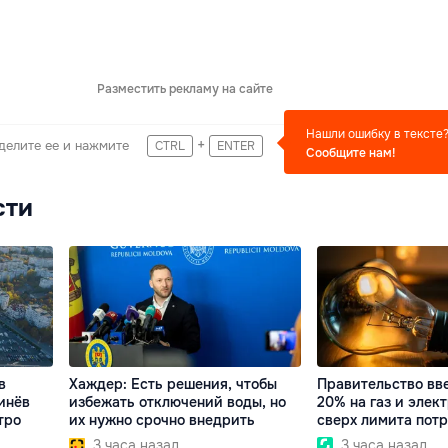
Разместить рекламу на сайте
Нашли ошибку в тексте
+
делите ее и нажмите
CTRL
ENTER
Сообщите нам!
сти
в
Хаждер: Есть решения, чтобы
Правительство вв
инёв
избежать отключений воды, но
20% на газ и элек
тро
их нужно срочно внедрить
сверх лимита пот
3 часа назад
3 часа назад