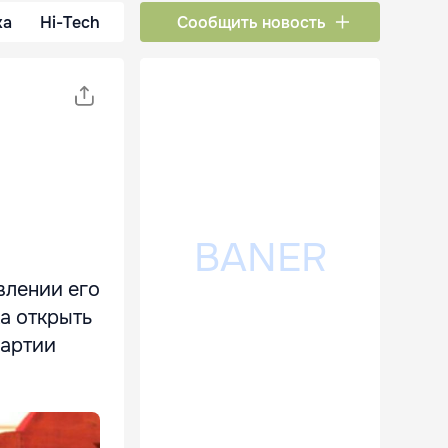
ка
Hi-Tech
Сообщить новость
влении его
ка открыть
партии