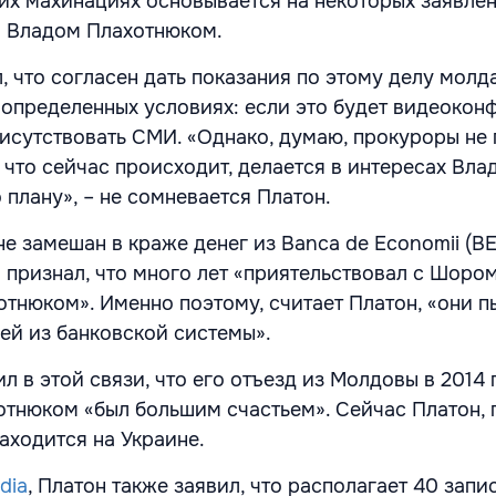
ких махинациях основывается на некоторых заявле
я Владом Плахотнюком.
, что согласен дать показания по этому делу мол
 определенных условиях: если это будет видеокон
рисутствовать СМИ. «Однако, думаю, прокуроры не 
, что сейчас происходит, делается в интересах Вла
 плану», – не сомневается Платон.
не замешан в краже денег из Banca de Economii (BE
 признал, что много лет «приятельствовал с Шоро
отнюком». Именно поэтому, считает Платон, «они п
жей из банковской системы».
л в этой связи, что его отъезд из Молдовы в 2014 
отнюком «был большим счастьем». Сейчас Платон, 
ходится на Украине.
dia
, Платон также заявил, что располагает 40 запи