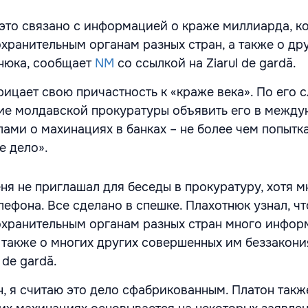
о это связано с информацией о краже миллиарда, к
хранительным органам разных стран, а также о др
нюка, сообщает
NM
со ссылкой на Ziarul de gardă.
ицает свою причастность к «краже века». По его с
ие молдавской прокуратуры объявить его в межд
лами о махинациях в банках – не более чем попытк
е дело».
ня не приглашал для беседы в прокуратуру, хотя м
ефона. Все сделано в спешке. Плахотнюк узнал, чт
хранительным органам разных стран много инфор
 также о многих других совершенных им беззакония
 de gardă.
н, я считаю это дело сфабрикованным. Платон такж