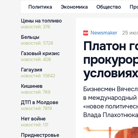
Политика
Экономика
Общество
Пр
Цены на топливо
новостей:
376
25 июл
Newsmaker
Бельцы
Платон г
новостей:
5726
Газовый кризис
прокуро
новостей:
406
условиях
Гагаузия
новостей:
10842
Кишинев
Бизнесмен Вячесл
новостей:
769
в международный р
ДТП в Молдове
«новое политичес
новостей:
7819
Влада Плахотнюка
Нет войне
новостей:
131
Приднестровье