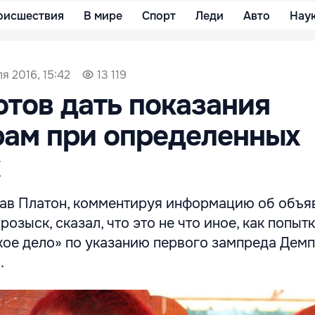
оисшествия
В мире
Спорт
Леди
Авто
Нау
я 2016, 15:42
13 119
отов дать показания
рам при определенных
ав Платон, комментируя информацию об объя
озыск, сказал, что это не что иное, как попыт
кое дело» по указанию первого зампреда Дем
.