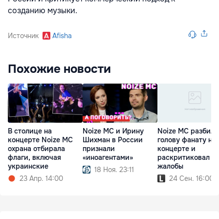
созданию музыки.
Источник
Afisha
Похожие новости
В столице на
Noize MC и Ирину
Noize MC разбил
концерте Noize MC
Шихман в России
голову фанату на
охрана отбирала
признали
концерте и
флаги, включая
«иноагентами»
раскритиковал ег
украинские
жалобы
18 Ноя. 23:11
23 Апр. 14:00
24 Сен. 16:00