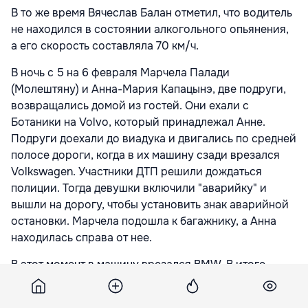
В то же время Вячеслав Балан отметил, что водитель
не находился в состоянии алкогольного опьянения,
а его скорость составляла 70 км/ч.
В ночь с 5 на 6 февраля Марчела Палади
(Молештяну) и Анна-Мария Капацынэ, две подруги,
возвращались домой из гостей. Они ехали с
Ботаники на Volvo, который принадлежал Анне.
Подруги доехали до виадука и двигались по средней
полосе дороги, когда в их машину сзади врезался
Volkswagen. Участники ДТП решили дождаться
полиции. Тогда девушки включили "аварийку" и
вышли на дорогу, чтобы установить знак аварийной
остановки. Марчела подошла к багажнику, а Анна
находилась справа от нее.
В этот момент в машину врезался BMW. В итоге
Марчела оказалась зажата между двумя
автомобилями. Она получила серьезные травмы. Ее