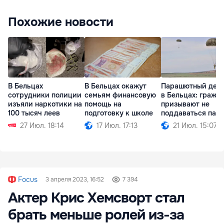
Похожие новости
В Бельцах
В Бельцах окажут
Парашютный дес
сотрудники полиции
семьям финансовую
в Бельцах: гражд
изъяли наркотики на
помощь на
призывают не
100 тысяч леев
подготовку к школе
поддаваться пан
27 Июл. 18:14
17 Июл. 17:13
21 Июл. 15:07
Focus
3 апреля 2023, 16:52
7 394
Актер Крис Хемсворт стал
брать меньше ролей из-за