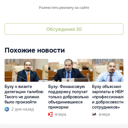
Разместить рекламу на сайте
Обсуждения
30
Похожие новости
Бузу о визите
Бузу: Финансовую
Бузу объяснил
делегации талибов:
поддержку получат
зарплаты в НБМ
Такого не должно
только добровольно
«профессионали
было произойти
объединившиеся
и добросовестно
примэрии
сотрудников»
2 дня назад
вчера
вчера