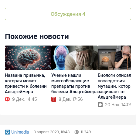
Обсуждения
4
Похожие новости
Ученые нашли
Биологи описали
Названа привычка,
многообещающие
последствия
которая может
препараты против
мутации, которая
привести к болезни
болезни Альцгеймера
защищает от
Альцгеймера
Альцгеймера
8 Дек. 17:56
9 Дек. 14:45
20 Ноя. 14:09
Unimedia
3 апреля 2023, 16:48
11 349