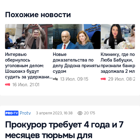
Похожие новости
Интервью
Новые
Клинику, где поги
обернулось
доказательства по
Люба Бабуцки,
уголовным делом:
делу Додона приняты
признали банкрот
Шошоакэ будут
судом
задолжала 2 млн 
судить за удержание
13 Июл. 09:15
29 Июл. 08:21
журналистов
16 Июл. 21:01
Protv
3 апреля 2023, 16:38
20 175
Прокурор требует 4 года и 7
месяцев тюрьмы для