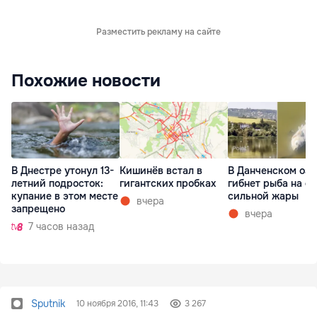
Разместить рекламу на сайте
Похожие новости
В Днестре утонул 13-
Кишинёв встал в
В Данченском озе
летний подросток:
гигантских пробках
гибнет рыба на ф
купание в этом месте
сильной жары
вчера
запрещено
вчера
7 часов назад
Sputnik
10 ноября 2016, 11:43
3 267