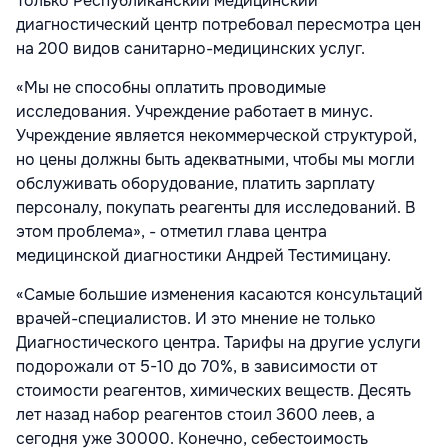
Только Республиканский медицинский
диагностический центр потребовал пересмотра цен
на 200 видов санитарно-медицинских услуг.
«Мы не способны оплатить проводимые
исследования. Учреждение работает в минус.
Учреждение является некоммерческой структурой,
но цены должны быть адекватными, чтобы мы могли
обслуживать оборудование, платить зарплату
персоналу, покупать реагенты для исследований. В
этом проблема», - отметил глава центра
медицинской диагностики Андрей Тестимицану.
«Самые большие изменения касаются консультаций
врачей-специалистов. И это мнение не только
Диагностического центра. Тарифы на другие услуги
подорожали от 5-10 до 70%, в зависимости от
стоимости реагентов, химических веществ. Десять
лет назад набор реагентов стоил 3600 леев, а
сегодня уже 30000. Конечно, себестоимость