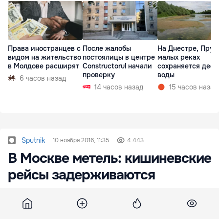
Права иностранцев с
После жалобы
На Днестре, Прут
видом на жительство
постоялицы в центре
малых реках
в Молдове расширят
Constructorul начали
сохраняется деф
проверку
воды
6 часов назад
14 часов назад
15 часов назад
Sputnik
10 ноября 2016, 11:35
4 443
В Москве метель: кишиневские
рейсы задерживаются
Три кишиневских рейса задерживаются в
четверг из-за метели в Москве. Росавиация