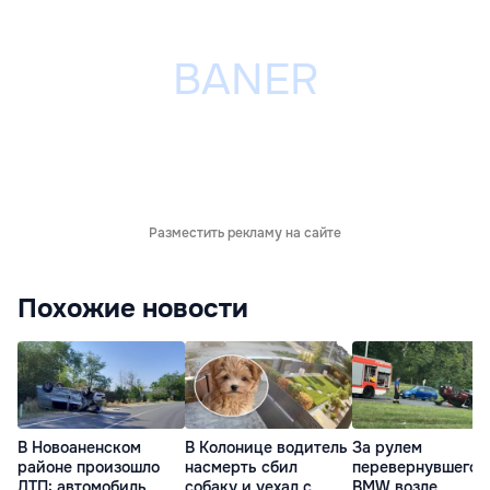
Разместить рекламу на сайте
Похожие новости
В Новоаненском
В Колонице водитель
За рулем
районе произошло
насмерть сбил
перевернувшегос
ДТП: автомобиль
собаку и уехал с
BMW возле