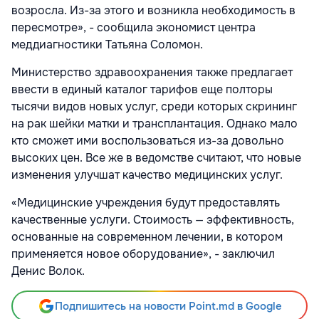
возросла. Из-за этого и возникла необходимость в
пересмотре», - сообщила экономист центра
меддиагностики Татьяна Соломон.
Министерство здравоохранения также предлагает
ввести в единый каталог тарифов еще полторы
тысячи видов новых услуг, среди которых скрининг
на рак шейки матки и трансплантация. Однако мало
кто сможет ими воспользоваться из-за довольно
высоких цен. Все же в ведомстве считают, что новые
изменения улучшат качество медицинских услуг.
«Медицинские учреждения будут предоставлять
качественные услуги. Стоимость — эффективность,
основанные на современном лечении, в котором
применяется новое оборудование», - заключил
Денис Волок.
Подпишитесь на новости Point.md в Google