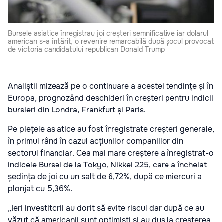
Bursele asiatice înregistrau joi creșteri semnificative iar dolarul
american s-a întărit, o revenire remarcabilă după șocul provocat
de victoria candidatului republican Donald Trump
Analiștii mizează pe o continuare a acestei tendințe și în
Europa, prognozând deschideri în creșteri pentru indicii
bursieri din Londra, Frankfurt și Paris.
Pe piețele asiatice au fost înregistrate creșteri generale,
în primul rând în cazul acțiunilor companiilor din
sectorul financiar. Cea mai mare creștere a înregistrat-o
indicele Bursei de la Tokyo, Nikkei 225, care a încheiat
ședința de joi cu un salt de 6,72%, după ce miercuri a
plonjat cu 5,36%.
„Ieri investitorii au dorit să evite riscul dar după ce au
văzut că americanii sunt optimiști și au dus la creșterea