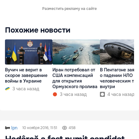
Разместить рекламу на сайте
Похожие новости
Вучич не верит в
Иран потребовал от
В Пентагоне заяв
скорое завершение
США компенсаций
о падении НЛО с
войны в Украине
для открытия
человеческим те
Ормузского пролива
внутри
3 часа назад
3 часа назад
4 часа назад
Ipn
10 ноября 2016, 11:51
458