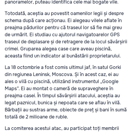
panoramelor, puteau identifica cele mai bogate vile.
Totodată, aceștia au povestit oamenilor legii și despre
schema după care acționau. Ei alegeau vilele aflate în
preajma pădurilor pentru că traseul lor să fie mai greu
de urmărit. Ei studiau cu ajutorul navigatoarelor GPS
traseul de deplasare și de retragere de la locul săvârșirii
crimei. Gruparea alegea case care aveau piscină,
aceasta fiind un indicator al bunăstării proprietarului.
La 18 octombrie a fost comis ultimul jaf, în satul Gorki
din regiunea Leninsk, Moscova. Și în acest caz, ei au
ales o vilă cu piscină, utilizând instrumentul „Google
Maps”. Ei au montat o cameră de supraveghere în
preajma casei. În timpul săvârșirii atacului, aceștia au
legat paznicul, bunica și nepoata care se aflau în vilă.
Bărbații au sustras arme, obiecte de preț și bani în sumă
totală de 2 milioane de ruble.
La comiterea acestui atac, au participat toți membrii