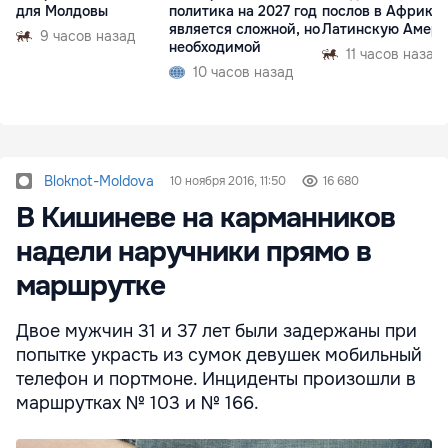
для Молдовы
политика на 2027 год
послов в Африку 
является сложной, но
Латинскую Амер
9 часов назад
необходимой
11 часов назад
10 часов назад
Bloknot-Moldova
10 ноября 2016, 11:50
16 680
В Кишиневе на карманников
надели наручники прямо в
маршрутке
Двое мужчин 31 и 37 лет были задержаны при
попытке украсть из сумок девушек мобильный
телефон и портмоне. Инциденты произошли в
маршрутках № 103 и № 166.