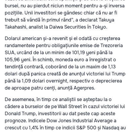
bursei, nu au pierdut niciun moment pentru a-și inversa
pozițiile. Unii investitori se gândesc chiar că nu ar fi
trebuit să vândă în primul rând”, a declarat Takuya
Takahashi, analist la Daiwa Securities în Tokyo.
Dolarul american și-a revenit și el odată cu creșterea
randamentele pentru obligațiunile emise de Trezoreria
SUA, urcând de la un minim de 101,19 yeni până la
105,96 yeni. În schimb, moneda euro a înregistrat o
tendință contrară, coborând de la un maxim de 1,13
dolari după panica creată de anunțul victoriei lui Trump
până la 1,09 dolari overnight, respectiv o deprecierea
de aproape patru cenți, anunță Agerpres.
De asemenea, în timp ce analiștii se așteptau la o
cădere a burselor de pe Wall Street în cazul victoriei lui
Donald Trump, investitorii au dat peste cap aceste
prognoze. Indicele Dow Jones Industrial Average a
crescut cu 1,4% în timp ce indicii S&P 500 și Nasdaq au