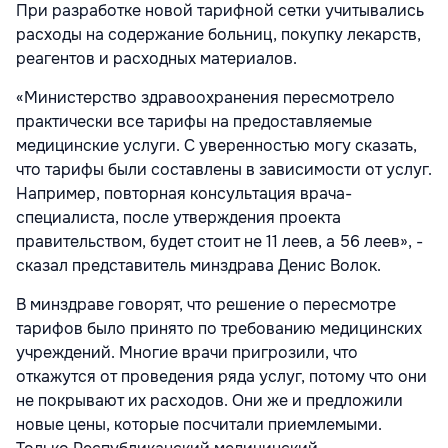
При разработке новой тарифной сетки учитывались
расходы на содержание больниц, покупку лекарств,
реагентов и расходных материалов.
«Министерство здравоохранения пересмотрело
практически все тарифы на предоставляемые
медицинские услуги. С уверенностью могу сказать,
что тарифы были составлены в зависимости от услуг.
Например, повторная консультация врача-
специалиста, после утверждения проекта
правительством, будет стоит не 11 леев, а 56 леев», -
сказал представитель минздрава Денис Волок.
В минздраве говорят, что решение о пересмотре
тарифов было принято по требованию медицинских
учреждений. Многие врачи пригрозили, что
откажутся от проведения ряда услуг, потому что они
не покрывают их расходов. Они же и предложили
новые цены, которые посчитали приемлемыми.