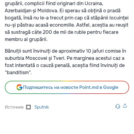
grupării, complicii fiind originari din Ucraina,
Azerbaidjan și Moldova. Ei sperau să obțină o pradă
bogată, însă nu le-a trecut prin cap că stăpânii locuinței
nu-și păstrau acasă economiile. Astfel, aceștia au reușit
să sustragă câte 200 de mii de ruble pentru fiecare
membru al grupării.
Bănuiții sunt învinuiți de aproximativ 10 jafuri comise în
suburbia Moscovei și Tveri. Pe marginea acestui caz a
fost intentată o cauză penală, aceștia fiind învinuiți de
”banditism”.
Подпишитесь на новости Point.md в Google
Источник
Sputnik