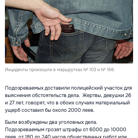
Инциденты произошли в маршрутках № 103 и № 166.
Подозреваемых доставили полицейский участок для
выяснения обстоятельств дела. Жертвы, девушки 26
и 27 лет, говорят, что в обоих случаях материальный
ущерб составил бы около 2000 леев.
Были возбуждены два уголовных дела.
Подозреваемым грозят штрафы от 6000 до 10000
леев, от 180 до 240 часов общественных работ или