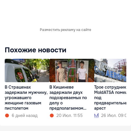
Разместить рекламу на сайте
Похожие новости
В Страшенах
В Кишиневе
Трое сотрудников
задержали мужчину,
задержали двух
MoldATSA помещ
угрожавшего
подозреваемых по
под
женщине газовым
делу о
предварительный
пистолетом
предполагаемом
арест
изнасиловании
6 дней назад
20 Июл. 11:55
26 Июл. 09:00