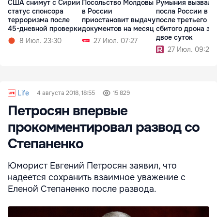
США снимут с Сирии
Посольство Молдовы
Румыния вызвала
статус спонсора
в России
посла России в 
терроризма после
приостановит выдачу
после третьего
45-дневной проверки
документов на месяц
сбитого дрона за
двое суток
8 Июл. 23:30
27 Июл. 07:27
27 Июл. 09:24
Life
4 августа 2018, 18:55
15 829
Петросян впервые
прокомментировал развод со
Степаненко
Юморист Евгений Петросян заявил, что
надеется сохранить взаимное уважение с
Еленой Степаненко после развода.