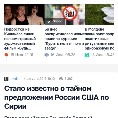
Опрос
Подростки из
Бизнес
В Молдове
Кишинёва сняли
раскритиковал новые
планируют запре
полнометражный
правила курения:
пластиковые
художественный
"Курить нельзя почти
ритуальные венки
фильм «Будь
везде"
одноразовую пос
Золотым»
15 Июл. 12:01
16 Июл. 08:38
13 Июл. 18:48
Lenta
4 августа 2018, 19:10
6 397
Стало известно о тайном
предложении России США по
Сирии