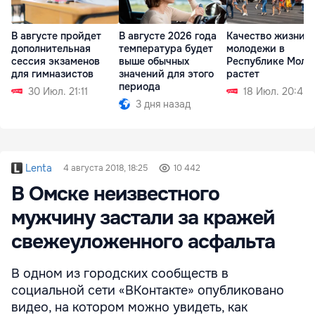
В августе пройдет
Качество жизни
В августе 2026 года
дополнительная
молодежи в
температура будет
сессия экзаменов
Республике Молд
выше обычных
для гимназистов
растет
значений для этого
периода
30 Июл. 21:11
18 Июл. 20:45
3 дня назад
Lenta
4 августа 2018, 18:25
10 442
В Омске неизвестного
мужчину застали за кражей
свежеуложенного асфальта
В одном из городских сообществ в
социальной сети «ВКонтакте» опубликовано
видео, на котором можно увидеть, как