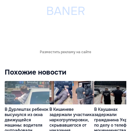
Разместить рекламу на сайте
Похожие новости
В Дурлештах ребенок
В Кишиневе
В Каушанах
высунулся из окна
задержали участника
задержали
движущейся
наркогруппировки,
гражданина Укра
машины: водителя
скрывавшегося от
по делу о телефо
оштрафовали
наказания
мошенничествах