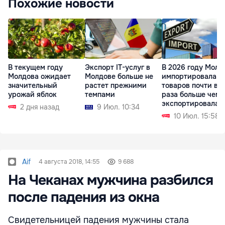
Похожие новости
В текущем году
Экспорт IT-услуг в
В 2026 году Молд
Молдова ожидает
Молдове больше не
импортировала
значительный
растет прежними
товаров почти в 
урожай яблок
темпами
раза больше чем
экспортировала
2 дня назад
9 Июл. 10:34
10 Июл. 15:58
Aif
4 августа 2018, 14:55
9 688
На Чеканах мужчина разбился
после падения из окна
Свидетельницей падения мужчины стала