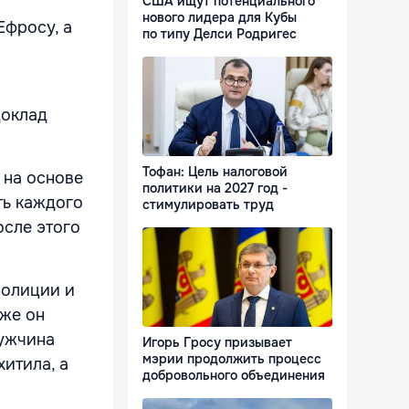
США ищут потенциального
нового лидера для Кубы
Ефросу, а
по типу Делси Родригес
доклад
Тофан: Цель налоговой
 на основе
политики на 2027 год -
ть каждого
стимулировать труд
осле этого
полиции и
зже он
Мужчина
Игорь Гросу призывает
мэрии продолжить процесс
хитила, а
добровольного объединения