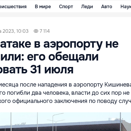
оисшествия
В мире
Спорт
Леди
Авто
Нау
а 2023, 10:03
7 114
 атаке в аэропорту не
или: его обещали
вать 31 июля
месяца после нападения в аэропорту Кишинева
го погибли два человека, власти до сих пор не
кого официального заключения по поводу слу