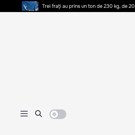
Trei frați au prins un ton de 230 kg, de 