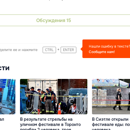
Обсуждения
15
Нашли ошибку в тексте
+
делите ее и нажмите
CTRL
ENTER
Сообщите нам!
сти
ал
В результате стрельбы на
В Сиэтле открыли 
уличном фестивале в Торонто
фестивале еды: по
погибли 2 человека, трое
человека