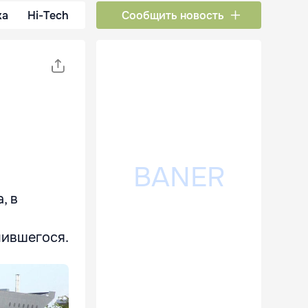
ка
Hi-Tech
Сообщить новость
, в
чившегося.