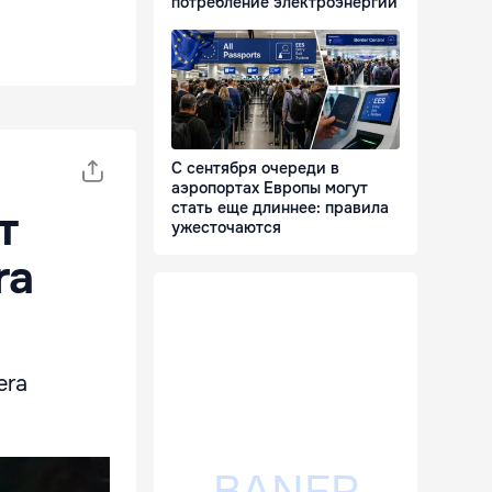
потребление электроэнергии
С сентября очереди в
аэропортах Европы могут
стать еще длиннее: правила
т
ужесточаются
ra
era