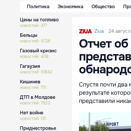
Политика
Экономика
Общество
Пр
Цены на топливо
новостей:
377
24 август
Ziua
Бельцы
Отчет об
новостей:
5726
Газовый кризис
представ
новостей:
408
обнародо
Гагаузия
новостей:
10842
Кишинев
Спустя почти два 
новостей:
771
результате которо
ДТП в Молдове
представили ника
новостей:
7823
Нет войне
новостей:
131
Приднестровье