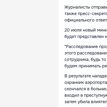
Журналисты отправи
также пресс-секрет
официального ответ
20 июля новый мини
будет представлен к
"Расследование прод
этого расследовани
сотрудника, будь т
будем принимать ре
В результате напад
охранник аэропорта
скончался в больни
входил в преступную
затем убила влияте