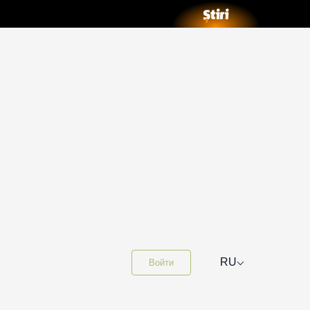
⌵
RU
Войти