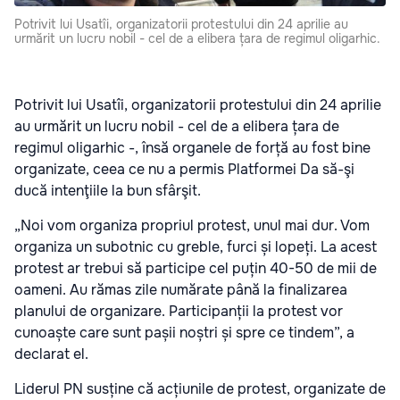
Potrivit lui Usatîi, organizatorii protestului din 24 aprilie au
urmărit un lucru nobil - cel de a elibera țara de regimul oligarhic.
Potrivit lui Usatîi, organizatorii protestului din 24 aprilie
au urmărit un lucru nobil - cel de a elibera țara de
regimul oligarhic -, însă organele de forță au fost bine
organizate, ceea ce nu a permis Platformei Da să-şi
ducă intenţiile la bun sfârşit.
„Noi vom organiza propriul protest, unul mai dur. Vom
organiza un subotnic cu greble, furci și lopeți. La acest
protest ar trebui să participe cel puțin 40-50 de mii de
oameni. Au rămas zile numărate până la finalizarea
planului de organizare. Participanții la protest vor
cunoaște care sunt pașii noștri și spre ce tindem”, a
declarat el.
Liderul PN susține că acțiunile de protest, organizate de