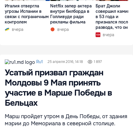
Италия отвергла
Netflix запер актера
Брат Джоли
угрозы Испании в
внутри билборда в
совершил каминг
связи с пограничным
Голливуде ради
в 53 года и
контролем
рекламы фильма
признался после
развода, что он г
вчера
вчера
вчера
Ru1
25 апреля 2016, 14:18
1 897
Усатый призвал граждан
Молдовы 9 Мая принять
участие в Марше Победы в
Бельцах
Марш пройдет утром в День Победы, от здания
мэрии до Мемориала в северной столице.