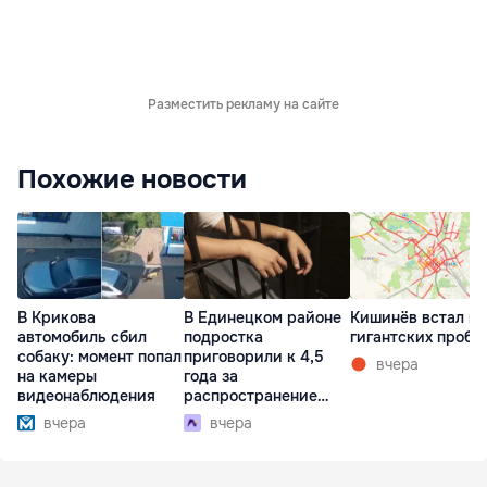
Разместить рекламу на сайте
Похожие новости
В Крикова
В Единецком районе
Кишинёв встал в
автомобиль сбил
подростка
гигантских пробк
собаку: момент попал
приговорили к 4,5
вчера
на камеры
года за
видеонаблюдения
распространение
наркотиков
вчера
вчера