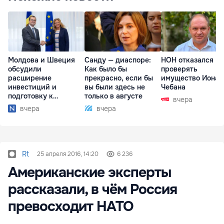
Молдова и Швеция
Санду — диаспоре:
НОН отказался
обсудили
Как было бы
проверять
расширение
прекрасно, если бы
имущество Иона
инвестиций и
вы были здесь не
Чебана
подготовку к
только в августе
вчера
отопительному
вчера
вчера
сезону
Rt
25 апреля 2016, 14:20
6 236
Американские эксперты
рассказали, в чём Россия
превосходит НАТО