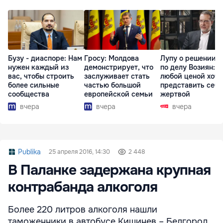
Бузу - диаспоре: Нам
Гросу: Молдова
Лупу о решении с
нужен каждый из
демонстрирует, что
по делу Возиян: 
вас, чтобы строить
заслуживает стать
любой ценой хоче
более сильные
частью большой
представить себя
сообщества
европейской семьи
жертвой
вчера
вчера
вчера
Publika
25 апреля 2016, 14:30
2 448
В Паланке задержана крупная
контрабанда алкоголя
Более 220 литров алкоголя нашли
таможенники в автобусе Кишинев – Белгород.