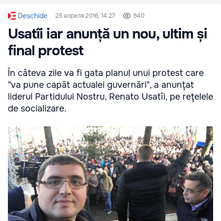
Deschide
25 апреля 2016, 14:27
940
Usatîi iar anunță un nou, ultim și
final protest
În câteva zile va fi gata planul unui protest care
"va pune capăt actualei guvernări", a anunţat
liderul Partidului Nostru, Renato Usatîi, pe reţelele
de socializare.