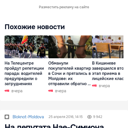
Разместить рекламу на сайте
Похожие новости
На Телецентре
Обманули
В Кишиневе
пройдут репетиции
покупателей квартир
завершился втор
парада: водителей
в Сочи и прятались в
этап приема в
предупредили о
Молдове: их
лицейские класс
затруднениях
отправили обратно в
вчера
РФ
вчера
вчера
Bloknot-Moldova
25 апреля 2016, 14:15
9 942
На депутата Нае-Симиона