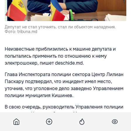
Депутат не стал уточнять, стал ли объектом нападения.
Фото: tribuna.md
Неизвестные приблизились к машине депутата и
попытались применить по отношению к нему
электрошокер, пишет deschide.md.
Глава Инспектората полиции сектора Центр Лилиан
Паскару подтвердил, что инцидент имел место,
уточнив, что уголовное дело заведено Управлением
полиции муниципия Кишинев.
В свою очередь, руководитель Управления полиции
муниципия Кишинев Сильвиу Мушук не подтвердил,
но и не опроверг информацию.