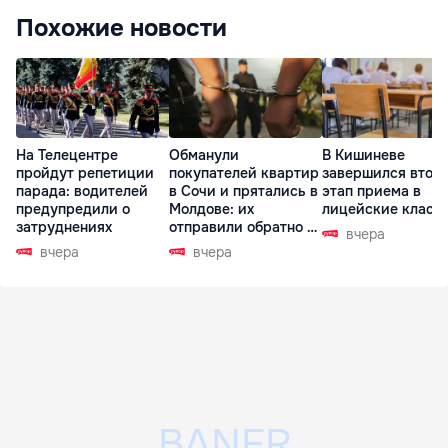
Похожие новости
На Телецентре
Обманули
В Кишиневе
пройдут репетиции
покупателей квартир
завершился втор
парада: водителей
в Сочи и прятались в
этап приема в
предупредили о
Молдове: их
лицейские класс
затруднениях
отправили обратно в
вчера
РФ
вчера
вчера