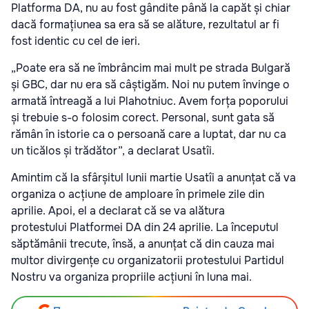
Platforma DA, nu au fost gândite până la capăt și chiar
dacă formațiunea sa era să se alăture, rezultatul ar fi
fost identic cu cel de ieri.
„Poate era să ne îmbrâncim mai mult pe strada Bulgară
și GBC, dar nu era să câștigăm. Noi nu putem învinge o
armată întreagă a lui Plahotniuc. Avem forța poporului
și trebuie s-o folosim corect. Personal, sunt gata să
rămân în istorie ca o persoană care a luptat, dar nu ca
un ticălos și trădător”, a declarat Usatîi.
Amintim că la sfârșitul lunii martie Usatîi a anunțat că va
organiza o acțiune de amploare în primele zile din
aprilie. Apoi, el a declarat că se va alătura
protestului Platformei DA din 24 aprilie. La începutul
săptămânii trecute, însă, a anunțat că din cauza mai
multor divirgențe cu organizatorii protestului Partidul
Nostru va organiza propriile acțiuni în luna mai.