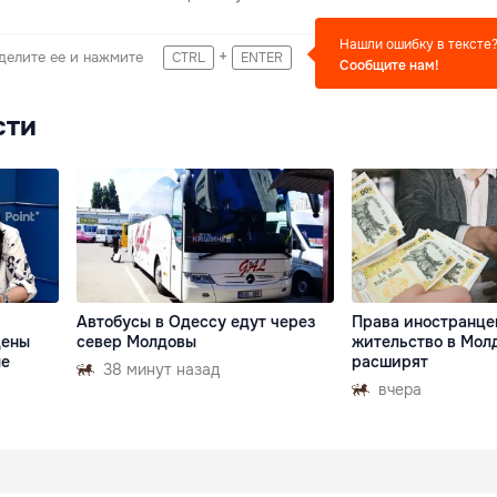
Нашли ошибку в тексте
+
делите ее и нажмите
CTRL
ENTER
Сообщите нам!
сти
Автобусы в Одессу едут через
Права иностранце
дены
север Молдовы
жительство в Мол
ые
расширят
38 минут назад
вчера