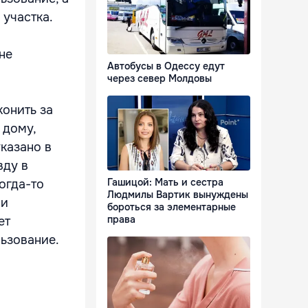
 участка.
не
Автобусы в Одессу едут
через север Молдовы
онить за
 дому,
указано в
вду в
Гашицой: Мать и сестра
огда-то
Людмилы Вартик вынуждены
ми
бороться за элементарные
права
ет
льзование.