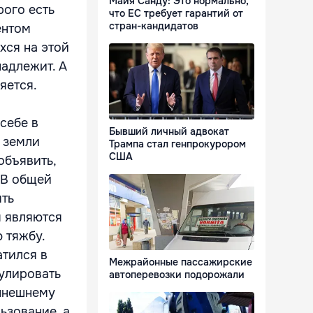
Майя Санду: Это нормально,
рого есть
что ЕС требует гарантий от
стран-кандидатов
ентом
хся на этой
надлежит. А
яется.
себе в
Бывший личный адвокат
 земли
Трампа стал генпрокурором
США
объявить,
 В общей
ять
м являются
 тяжбу.
атился в
Межрайонные пассажирские
улировать
автоперевозки подорожали
нынешнему
ьзование, а