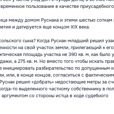
о временное пользование в качестве приусадебного
ница между домом Руснака и этими шестью соткам 
етия и датируется еще концом XIX века.
сольского сына? Когда Руснак-младший решил узак
енности на свой участок земли, прилегающий к его
ктическая площадь участка не 390 кв. м, как было 
ажи, а 275 кв. м. Но вместо того чтобы искать пра
же инициировать разбирательство по допущенным к
и, или, в конце концов, согласиться с фактически
 Руснак решил «добрать» недостающие метры за сч
когда-то выделенного частному собственнику в по
м аргументом со стороны истца в ходе судебного