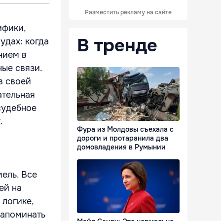
Разместить рекламу на сайте
ифики,
В тренде
удах: когда
нием в
ные связи.
в своей
ательная
судебное
.
Фура из Молдовы съехала с
дороги и протаранила два
домовладения в Румынии
ель. Все
ей на
 логике,
напоминать