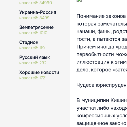
новостей:
34990
Украина-Россия
Понимание законов 
новостей:
8499
которая замечательн
Землетрясение
нанаши, фины, родс
новостей:
1010
гости, а пытаются з
Стадион
Причем иногда «род
новостей:
119
первобытности може
Русский язык
иллюстрация к этим
новостей:
292
дело, которое «зат
Хорошие новости
новостей:
1721
Чудеса юриспруден
В муниципии Кишине
участки либо наход
конфессионных усло
защищенное законом