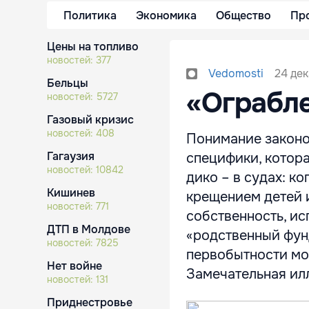
Политика
Экономика
Общество
Пр
Цены на топливо
новостей:
377
24 дек
Vedomosti
Бельцы
«Ограбл
новостей:
5727
Газовый кризис
новостей:
408
Понимание законо
Гагаузия
специфики, котора
новостей:
10842
дико – в судах: к
Кишинев
крещением детей и
новостей:
771
собственность, ис
ДТП в Молдове
«родственный фунд
новостей:
7825
первобытности мо
Нет войне
Замечательная илл
новостей:
131
Приднестровье