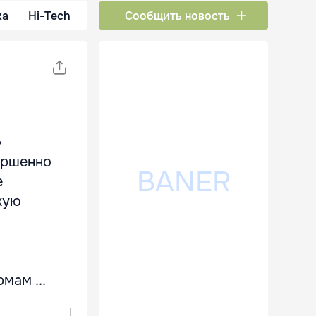
ка
Hi-Tech
Сообщить новость
»
ершенно
е
жую
мам ...