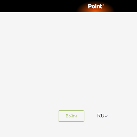
⌵
RU
Войти