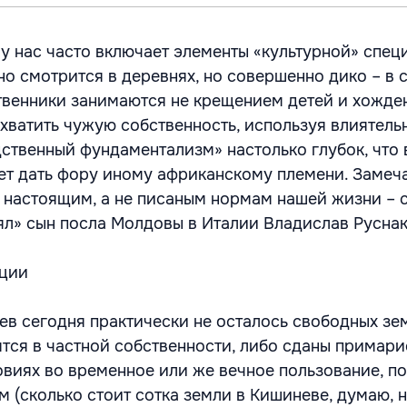
у нас часто включает элементы «культурной» спец
о смотрится в деревнях, но совершенно дико – в с
твенники занимаются не крещением детей и хожде
ахватить чужую собственность, используя влиятель
ственный фундаментализм» настолько глубок, что 
т дать фору иному африканскому племени. Замеч
 настоящим, а не писаным нормам нашей жизни – 
еял» сын посла Молдовы в Италии Владислав Руснак
ции
в сегодня практически не осталось свободных зем
ятся в частной собственности, либо сданы примари
виях во временное или же вечное пользование, по
 (сколько стоит сотка земли в Кишиневе, думаю, 