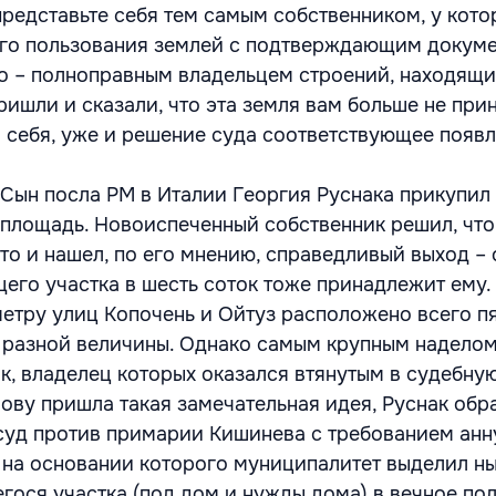
представьте себя тем самым собственником, у кото
ого пользования землей с подтверждающим докум
ого – полноправным владельцем строений, находящи
ришли и сказали, что эта земля вам больше не при
в себя, уже и решение суда соответствующее появл
 Сын посла РМ в Италии Георгия Руснака прикупил 
площадь. Новоиспеченный собственник решил, что
то и нашел, по его мнению, справедливый выход – 
щего участка в шесть соток тоже принадлежит ему.
етру улиц Копочень и Ойтуз расположено всего п
 разной величины. Однако самым крупным надело
к, владелец которых оказался втянутым в судебную
лову пришла такая замечательная идея, Руснак обр
суд против примарии Кишинева с требованием анн
 на основании которого муниципалитет выделил 
гося участка (под дом и нужды дома) в вечное пол