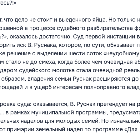
есь?!»
 что дело не стоит и выеденного яйца. Но только н
рошенной в процессе судебного разбирательства ф
ь?», оказалось достаточно. Суд первой инстанции 
рить иск В. Руснака, которое, по сути, обязывает
же решение о выделении шести соток «неудобному»
м стало не до смеха, когда более чем очевидная а
даром судейского молотка стала очевидной реаль
 образом, владения семьи Руснак расширяются до 3
площадей и в ущерб интересам полноправного влад
ровка суда: оказывается, В. Руснак претендует на
а … в рамках муниципальной программы, предусма
ельных наделов для молодых семей. Но изначальн
 от примэрии земельный надел по программе «Для