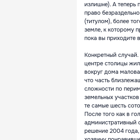
излишне). А теперь 
право безраздельн
(титулом), более т
земле, к которому п
пока вы приходите 
Конкретный случай.
центре столицы жил
вокруг дома малова
что часть близлежа
сложности по перим
земельных участков
те самые шесть сото
После того как в го
административный 
решение 2004 года,
хозяину понравивше