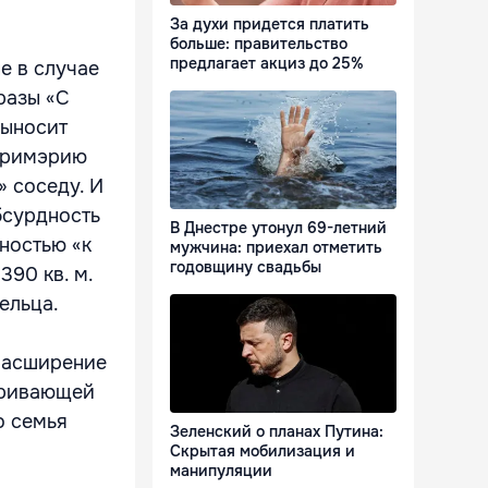
За духи придется платить
больше: правительство
предлагает акциз до 25%
е в случае
разы «С
выносит
 примэрию
 соседу. И
бсурдность
В Днестре утонул 69-летний
ностью «к
мужчина: приехал отметить
годовщину свадьбы
90 кв. м.
ельца.
 расширение
тривающей
о семья
Зеленский о планах Путина:
Скрытая мобилизация и
манипуляции