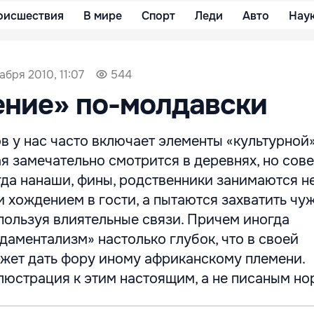
оисшествия
В мире
Спорт
Леди
Авто
Нау
абря 2010, 11:07
544
ение» по-молдавски
в у нас часто включает элементы «культурной
я замечательно смотрится в деревнях, но сов
огда нанаши, фины, родственники занимаются н
 хождением в гости, а пытаются захватить чу
пользуя влиятельные связи. Причем иногда
аментализм» настолько глубок, что в своей
жет дать фору иному африканскому племени.
юстрация к этим настоящим, а не писаным нор