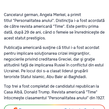
Cancelarul german, Angela Merkel, a primit
titlul "Personalitatea anului". Distincţia i-a fost acordată
de către revista americană "Time". Este pentru prima
dată, după 29 de ani, când o femeie se învredniceşte de
acest statut prestigios.
Publicaţia americană susţine că titlul i-a fost acordat
pentru implicare soluţionarea crizei imigranţilor,
negocierile privind creditarea Greciei, dar şi graţie
atitudinii faţă de implicarea Rusiei în conflictul din estul
Ucrainei. Pe locul doi s-a clasat liderul grupării
teroriste Statul Islamic, Abu Bakr al-Baghdadi.
Top trei a fost completat de candidatul republican la
Casa Albă, Donald Trump. Revista americană "Time"
întocmeşte clasamentul "Personalitatea anului" din 1927.