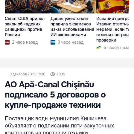
Сенат США принял
Дания ужесточает
Испания пригроз
закон об «адских
правила экзаменов
Италии ответным
санкциях» против
из-за использования
мерами, если та 
России
ИИ школьниками
отменит пограни
проверки
2 часа назад
3 часа назад
5 часов назад
9 декабря 2015, 17:20
1 935
АО Apă-Canal Chişinău
подписало 5 договоров о
купле-продаже техники
Поставщик воды муниципия Кишинева
объявляет о подписании пяти закупочных
контрактов на поставку техники.