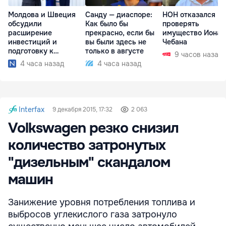
Молдова и Швеция
Санду — диаспоре:
НОН отказался
обсудили
Как было бы
проверять
расширение
прекрасно, если бы
имущество Иона
инвестиций и
вы были здесь не
Чебана
подготовку к
только в августе
9 часов назад
отопительному
4 часа назад
4 часа назад
сезону
Interfax
9 декабря 2015, 17:32
2 063
Volkswagen резко снизил
количество затронутых
"дизельным" скандалом
машин
Занижение уровня потребления топлива и
выбросов углекислого газа затронуло