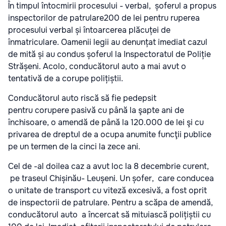
În timpul întocmirii procesului - verbal, șoferul a propus
inspectorilor de patrulare200 de lei pentru ruperea
procesului verbal și întoarcerea plăcuței de
înmatriculare. Oamenii legii au denunțat imediat cazul
de mită și au condus șoferul la Inspectoratul de Poliție
Strășeni. Acolo, conducătorul auto a mai avut o
tentativă de a corupe polițiștii.
Conducătorul auto riscă să fie pedepsit
pentru corupere pasivă cu până la şapte ani de
închisoare, o amendă de până la 120.000 de lei şi cu
privarea de dreptul de a ocupa anumite funcţii publice
pe un termen de la cinci la zece ani.
Cel de -al doilea caz a avut loc la 8 decembrie curent,
pe traseul Chișinău- Leușeni. Un șofer, care conducea
o unitate de transport cu viteză excesivă, a fost oprit
de inspectorii de patrulare. Pentru a scăpa de amendă,
conducătorul auto a încercat să mituiască polițiștii cu