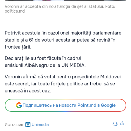
Voronin ar accepta din nou funcția de șef al statului. Foto:
politics.md
Potrivit acestuia, în cazul unei majorități parlamentare
stabile și a 61 de voturi acesta ar putea să revină în
fruntea țării.
Declarațiile au fost făcute în cadrul
emisiunii Alb&Negru de la UNIMEDIA.
Voronin afirmă că votul pentru președintele Moldovei
este secret, iar toate forțele politice ar trebui să se
unească în acest caz.
Подпишитесь на новости Point.md в Google
Источник
Unimedia