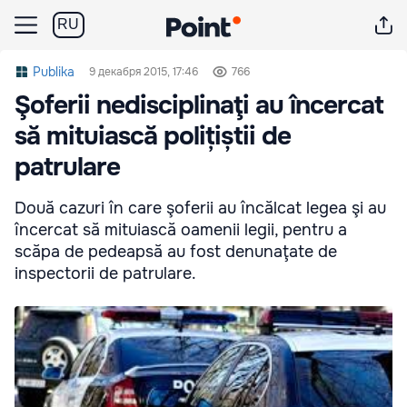
RU
Publika
9 декабря 2015, 17:46
766
Şoferii nedisciplinaţi au încercat
să mituiască polițiștii de
patrulare
Două cazuri în care şoferii au încălcat legea şi au
încercat să mituiască oamenii legii, pentru a
scăpa de pedeapsă au fost denunaţate de
inspectorii de patrulare.