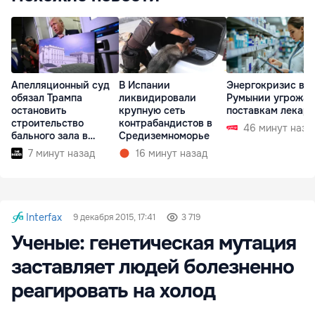
Апелляционный суд
В Испании
Энергокризис в
обязал Трампа
ликвидировали
Румынии угрожае
остановить
крупную сеть
поставкам лекарс
строительство
контрабандистов в
46 минут наза
бального зала в
Средиземноморье
Белом доме
7 минут назад
16 минут назад
Interfax
9 декабря 2015, 17:41
3 719
Ученые: генетическая мутация
заставляет людей болезненно
реагировать на холод