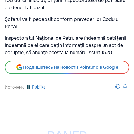
100 de lei. Imediat, ofiţerii inspectoratului de patrulare
au denunțat cazul.
Şoferul va fi pedepsit conform prevederilor Codului
Penal.
Inspectoratul Național de Patrulare îndeamnă cetățenii,
îndeamnă pe ei care dețin informații despre un act de
corupție, să anunțe acesta la numărul scurt 1520.
Подпишитесь на новости Point.md в Google
Источник
Publika