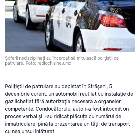
Şoferii nedisciplinaţi au încercat să mituiască polițiștii de
patrulare. Foto: radiochisinau.md
Poliţiştii de patrulare au depistat în Strășeni, 5
decembrie curent, un automobil reutilat cu instalație de
gaz lichefiat fără autorizația necesară a organelor
competente. Conducătorului auto i-a fost întocmit un
proces verbal și i-au ridicat plăcuța cu numărul de
înmatriculare, pînă la prezentarea unității de transport
cu neajunsul înlăturat.