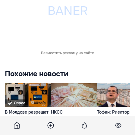
Разместить рекламу на сайте
Похожие новости
Опрос
В Молдове разрешат
НКСС
Тофан: Риелторы 
криптобанкоматы,
профинансировала
виноваты в росте
биткоином можно
пособия на сумму
на жилье, смотре
будет платить в кафе
более 378 млн леев
нужно и на
застройщиков