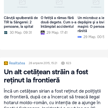
Căruță spulberată de
O fetiță a rămas fără
Un microbuz a ieşit
TIR la Sângerei: 2
două degete. Cum s-a
depăşire şi a lovit 
persoane, la spital
întâmplat accidentul
maşini: O persoană
rănită
30 Мар. 09:31
29 Мар. 17:41
29 Мар. 00:52
Realitatea
28 апреля 2015, 15:21
623
Un alt cetățean străin a fost
reținut la frontieră
Încă un cetățean sirian a fost reținut de polițiștii
de frontieră, după ce a încercat să treacă ilegal
hotarul moldo-român, cu intenția de a ajunge în