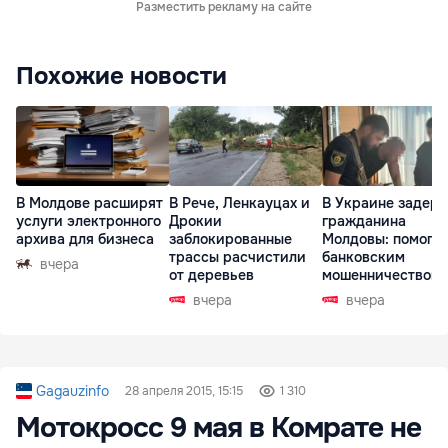
Разместить рекламу на сайте
Похожие новости
В Молдове расширят
В Рече, Ленкауцах и
В Украине задер
услуги электронного
Дрокии
гражданина
архива для бизнеса
заблокированные
Молдовы: помогал
трассы расчистили
банковским
вчера
от деревьев
мошенничеством 
Чехии
вчера
вчера
Gagauzinfo
28 апреля 2015, 15:15
1 310
Мотокросс 9 мая в Комрате не