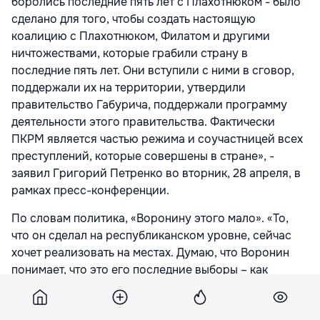
боролись последние пять лет с Плахотнюком - было
сделано для того, чтобы создать настоящую
коалицию с Плахотнюком, Филатом и другими
ничтожествами, которые грабили страну в
последние пять лет. Они вступили с ними в сговор,
поддержали их на территории, утвердили
правительство Габурича, поддержали программу
деятельности этого правительства. Фактически
ПКРМ является частью режима и соучастницей всех
преступлений, которые совершены в стране», -
заявил Григорий Петренко во вторник, 28 апреля, в
рамках пресс-конференции.
По словам политика, «Воронину этого мало». «То,
что он сделал на республиканском уровне, сейчас
хочет реализовать на местах. Думаю, что Воронин
понимает, что это его последние выборы – как
парламентские, так и местные. А для ПКРМ –
последние местные выборы. Многие настоящие