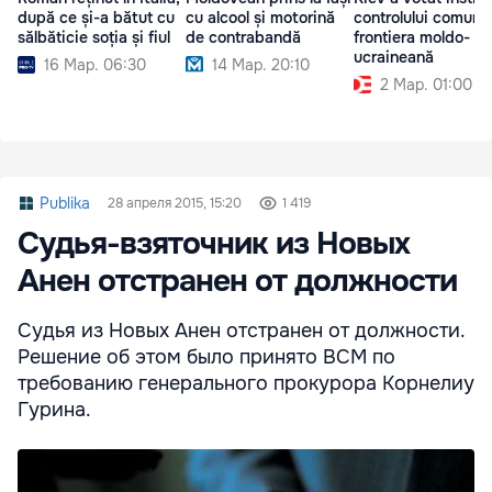
după ce și-a bătut cu
cu alcool și motorină
controlului comun l
sălbăticie soția și fiul
de contrabandă
frontiera moldo-
ucraineană
16 Мар. 06:30
14 Мар. 20:10
2 Мар. 01:00
Publika
28 апреля 2015, 15:20
1 419
Судья-взяточник из Новых
Анен отстранен от должности
Судья из Новых Анен отстранен от должности.
Решение об этом было принято ВСМ по
требованию генерального прокурора Корнелиу
Гурина.