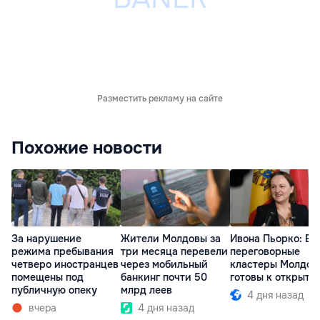
Разместить рекламу на сайте
Похожие новости
За нарушение
Жители Молдовы за
Ивона Пьорко: Вс
режима пребывания
три месяца перевели
переговорные
четверо иностранцев
через мобильный
кластеры Молдов
помещены под
банкинг почти 50
готовы к открыти
публичную опеку
млрд леев
4 дня назад
вчера
4 дня назад