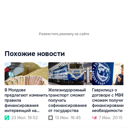
Разместить рекламу на сайте
Похожие новости
В Молдове
Железнодорожный
Гаврилицэ о
предлагают изменить
транспорт сможет
договоре с МВФ:
правила
получать
сможем получить
финансирования
софинансирование
финансирование 
интервенций на
от государства
необходимости
аграрном рынке
23 Июл. 19:52
13 Июн. 16:45
7 Июн. 20:15