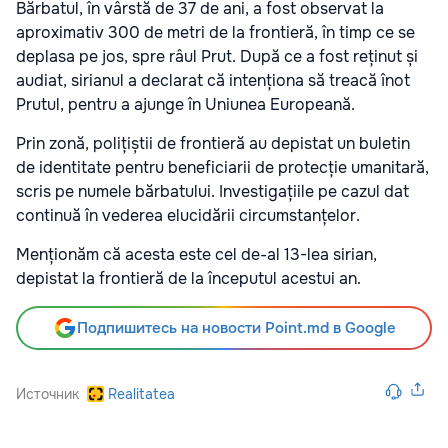
Bărbatul, în vârstă de 37 de ani, a fost observat la
aproximativ 300 de metri de la frontieră, în timp ce se
deplasa pe jos, spre râul Prut. După ce a fost reținut și
audiat, sirianul a declarat că intenționa să treacă înot
Prutul, pentru a ajunge în Uniunea Europeană.
Prin zonă, polițiștii de frontieră au depistat un buletin
de identitate pentru beneficiarii de protecție umanitară,
scris pe numele bărbatului. Investigațiile pe cazul dat
continuă în vederea elucidării circumstanțelor.
Menționăm că acesta este cel de-al 13-lea sirian,
depistat la frontieră de la începutul acestui an.
Подпишитесь на новости Point.md в Google
Источник
Realitatea