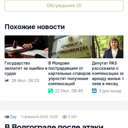
Обсуждения
25
Похожие новости
Государство
В Молдове
Депутат PAS
заплатит за ошибки в
пострадавшим от
рассказала о
судах
картельных сговоров
компенсации за
упростят получение
аренду жилья: 8
28 Июл. 08:03
компенсаций
леев в месяц
22 Июл. 08:49
3 дня назад
Dw
11 февраля 2026, 13:05
5 140
В Волгограде после атаки