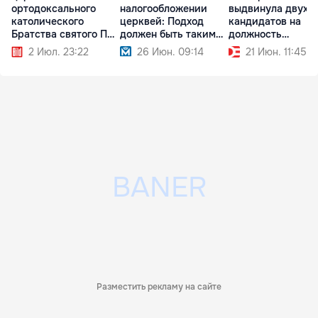
ортодоксального
налогообложении
выдвинула двух
католического
церквей: Подход
кандидатов на
Братства святого Пия
должен быть таким
должность
X
же, как к НПО
митрополита
2 Июл. 23:22
26 Июн. 09:14
21 Июн. 11:45
Разместить рекламу на сайте