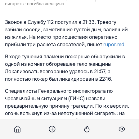
сигареты: погибла женщина.
Звонок в Службу 112 поступил в 21:33. Тревогу
забили соседи, заметившие густой дым, валивший
из жилья. На место происшествия оперативно
прибыли три расчета спасателей, пишет
rupor.md
В ходе тушения пламени пожарные обнаружили в
одной из комнат обгоревшее тело женщины.
Локализовать возгорание удалось в 21:57, а
полностью пожар был ликвидирован в 22:16.
Специалисты Генерального инспектората по
чрезвычайным ситуациям (ГИЧС) назвали
предварительную причину трагедии. По их версии,
огонь вспыхнул из-за непотушенной сигареты: на
месте происшествия были найдены разбросанные
спички и окурки. Точные обстоятельства
случившегося установят правоохранительные