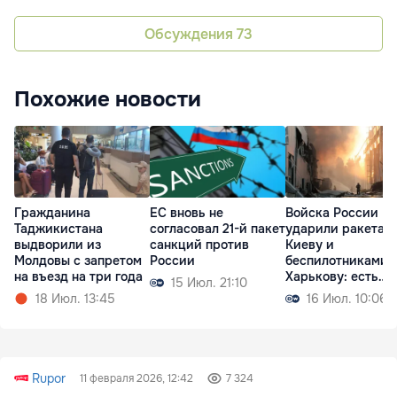
Обсуждения
73
Похожие новости
Гражданина
ЕС вновь не
Войска России
Таджикистана
согласовал 21-й пакет
ударили ракетам
выдворили из
санкций против
Киеву и
Молдовы с запретом
России
беспилотниками 
на въезд на три года
Харькову: есть
15 Июл. 21:10
жертвы
18 Июл. 13:45
16 Июл. 10:06
Rupor
11 февраля 2026, 12:42
7 324