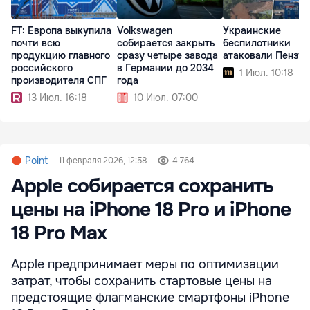
FT: Европа выкупила
Volkswagen
Украинские
почти всю
собирается закрыть
беспилотники
продукцию главного
сразу четыре завода
атаковали Пензу
российского
в Германии до 2034
1 Июл. 10:18
производителя СПГ
года
13 Июл. 16:18
10 Июл. 07:00
Point
11 февраля 2026, 12:58
4 764
Apple собирается сохранить
цены на iPhone 18 Pro и iPhone
18 Pro Max
Apple предпринимает меры по оптимизации
затрат, чтобы сохранить стартовые цены на
предстоящие флагманские смартфоны iPhone