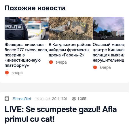
Похожие новости
Женщина лишилась
В Кагульском районе
Опасный маневр 
более 277 тысяч леев,
найдены фрагменты
центре Кишинева
поверив в
дрона «Герань-2»
полиция выявила
«инвестиционную
нарушительницу
вчера
платформу»
вчера
вчера
StireaZilei
14 января 2011, 11:01
1 055
LIVE: Se scumpeste gazul! Afla
primul cu cat!