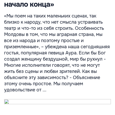
начало конца»
«Мы поем на таких маленьких сценах, так
близко к народу, что нет смысла устраивать
театр и что-то из себя строить. Особенность
Молдовы в том, что мы аграрная страна, мы
все из народа и поэтому простые и
приземленные», – убеждена наша сегодняшняя
гостья, популярная певица Аура. Если бы Бог
создал женщину бездушной, мир бы рухнул -
Многие исполнители говорят, что не могут
жить без сцены и любви зрителей. Как вы
объясните эту зависимость? - Объяснение
этому очень простое. Мы получаем
удовольствие от ...