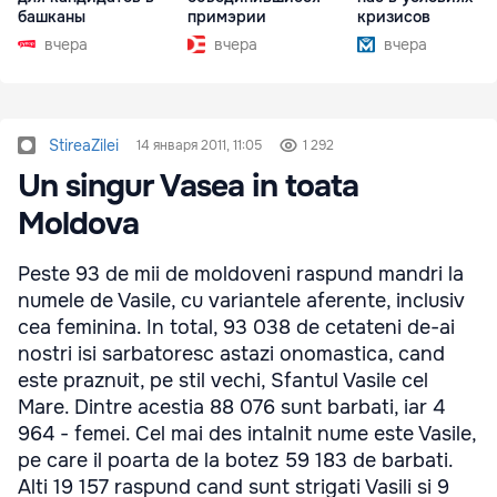
башканы
примэрии
кризисов
вчера
вчера
вчера
StireaZilei
14 января 2011, 11:05
1 292
Un singur Vasea in toata
Moldova
Peste 93 de mii de moldoveni raspund mandri la
numele de Vasile, cu variantele aferente, inclusiv
cea feminina. In total, 93 038 de cetateni de-ai
nostri isi sarbatoresc astazi onomastica, cand
este praznuit, pe stil vechi, Sfantul Vasile cel
Mare. Dintre acestia 88 076 sunt barbati, iar 4
964 - femei. Cel mai des intalnit nume este Vasile,
pe care il poarta de la botez 59 183 de barbati.
Alti 19 157 raspund cand sunt strigati Vasili si 9