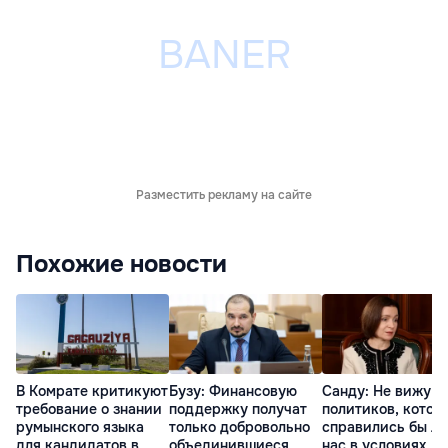
Разместить рекламу на сайте
Похожие новости
В Комрате критикуют
Бузу: Финансовую
Санду: Не вижу
требование о знании
поддержку получат
политиков, котор
румынского языка
только добровольно
справились бы л
для кандидатов в
объединившиеся
нас в условиях