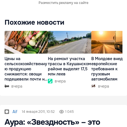
Разместить рекламу на сайте
Похожие новости
Цены на
На ремонт участка
В Молдове внедр
сельскохозяйственну
трассы в Каушанском
европейские
ю продукцию
районе выделят 17,5
требования к
снижаются: овощи
млн леев
грузовым
подешевели почти на
автомобилям
вчера
30%
вчера
вчера
Aif
14 января 2011, 10:52
1 045
Аура: «Звездность» – это