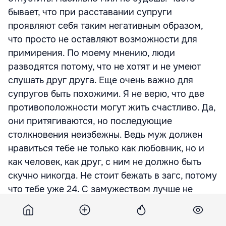
бывает, что при расставании супруги
проявляют себя таким негативным образом,
что просто не оставляют возможности для
примирения. По моему мнению, люди
разводятся потому, что не хотят и не умеют
слушать друг друга. Еще очень важно для
супругов быть похожими. Я не верю, что две
противоположности могут жить счастливо. Да,
они притягиваются, но последующие
столкновения неизбежны. Ведь муж должен
нравиться тебе не только как любовник, но и
как человек, как друг, с ним не должно быть
скучно никогда. Не стоит бежать в загс, потому
что тебе уже 24. С замужеством лучше не
спешить. Но если случилось так, что
совместная жизнь не удалась и вы разошлись,