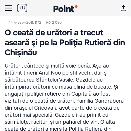
RU
14 января 2011, 11:12
2 090
O ceată de urători a trecut
aseară şi pe la Poliţia Rutieră din
Chişinău
Urături, cântece şi multă voie bună. Aşa au
întâlnit tinerii Anul Nou pe stil vechi, dar şi
sărbătoarea Sfântului Vasile. Gazdele au
întâmpinat urătorii cu masa plină de bucate. Şi
angajaţii poliţiei rutiere din Capitală au fost
vizitaţi de o ceată de urători. Familia Gandrabura
din orăşelul Cricova a avut parte de o ceată de
urători mai specială. Gazdele i-au primit cu
sărmăluţe, răcituri şi un păhărel de vin. O altă
ceată de urători a mers la Poliţia Rutieră din