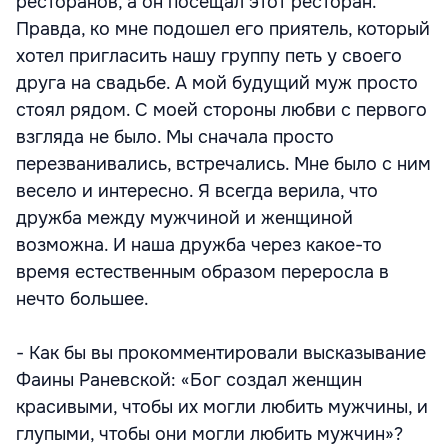
ресторанов, а он посещал этот ресторан.
Правда, ко мне подошел его приятель, который
хотел пригласить нашу группу петь у своего
друга на свадьбе. А мой будущий муж просто
стоял рядом. С моей стороны любви с первого
взгляда не было. Мы сначала просто
перезванивались, встречались. Мне было с ним
весело и интересно. Я всегда верила, что
дружба между мужчиной и женщиной
возможна. И наша дружба через какое-то
время естественным образом переросла в
нечто большее.
- Как бы вы прокомментировали высказывание
Фаины Раневской: «Бог создал женщин
красивыми, чтобы их могли любить мужчины, и
глупыми, чтобы они могли любить мужчин»?