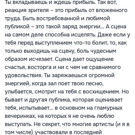
Ты вкладываешь и ждешь прибыль. Так вот,
реакция зрителя – это прибыль от вложенного
труда. Быть востребованной и любимой
публикой – это такой заряд энергии… А сцена
на самом деле способна исцелять. Даже если у
тебя перед выступлением что-то болит, то, как
только выходишь на сцену, боль чудесным
образом исчезает. Сцена дает ощущение
счастья, восторга и ни с чем не сравнимого
удовольствия. Ты заряжаешься огромной
энергией, когда зал поет твою песню,
улыбается, смотрит на тебя с восхищением. Но
бывает и другая публика, которая оценивает
тебя, испытывает… в основном на гламурных
вечеринках, на которых я не очень люблю
выступать. Не секрет, что многие артисты (и я в
том числе) участвовали в последней