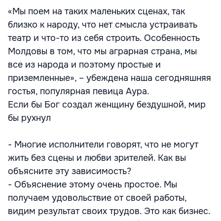
«Мы поем на таких маленьких сценах, так
близко к народу, что нет смысла устраивать
театр и что-то из себя строить. Особенность
Молдовы в том, что мы аграрная страна, мы
все из народа и поэтому простые и
приземленные», – убеждена наша сегодняшняя
гостья, популярная певица Аура.
Если бы Бог создал женщину бездушной, мир
бы рухнул
- Многие исполнители говорят, что не могут
жить без сцены и любви зрителей. Как вы
объясните эту зависимость?
- Объяснение этому очень простое. Мы
получаем удовольствие от своей работы,
видим результат своих трудов. Это как бизнес.