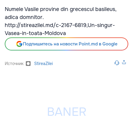
Numele Vasile provine din grecescul basileus,
adica domnitor.
http://stireazilei.md/c-2167-6819,Un-singur-
Vasea-in-toata-Moldova
Подпишитесь на новости Point.md в Google
Источник
StireaZilei