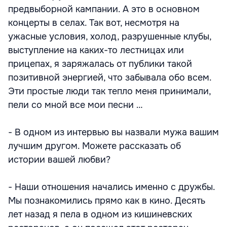
предвыборной кампании. А это в основном
концерты в селах. Так вот, несмотря на
ужасные условия, холод, разрушенные клубы,
выступление на каких-то лестницах или
прицепах, я заряжалась от публики такой
позитивной энергией, что забывала обо всем.
Эти простые люди так тепло меня принимали,
пели со мной все мои песни …
- В одном из интервью вы назвали мужа вашим
лучшим другом. Можете рассказать об
истории вашей любви?
- Наши отношения начались именно с дружбы.
Мы познакомились прямо как в кино. Десять
лет назад я пела в одном из кишиневских