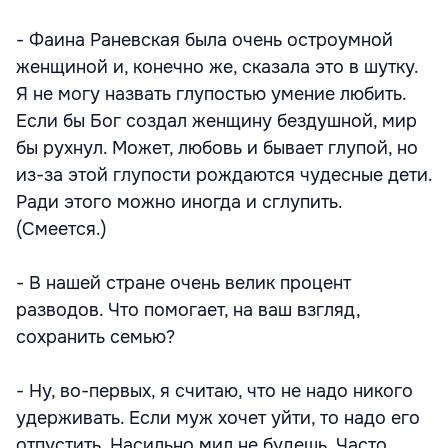
- Фаина Раневская была очень остроумной
женщиной и, конечно же, сказала это в шутку.
Я не могу назвать глупостью умение любить.
Если бы Бог создал женщину бездушной, мир
бы рухнул. Может, любовь и бывает глупой, но
из-за этой глупости рождаются чудесные дети.
Ради этого можно иногда и сглупить.
(Смеется.)
- В нашей стране очень велик процент
разводов. Что помогает, на ваш взгляд,
сохранить семью?
- Ну, во-первых, я считаю, что не надо никого
удерживать. Если муж хочет уйти, то надо его
отпустить. Насильно мил не будешь. Часто