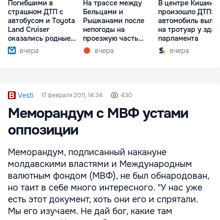
Погибшими в
На трассе между
В центре Кишине
страшном ДТП с
Бельцами и
произошло ДТП:
автобусом и Toyota
Рышканами после
автомобиль выле
Land Cruiser
непогоды на
на тротуар у зда
оказались родные
проезжую часть
парламента
братья
упали деревья
вчера
вчера
вчера
Vesti
17 февраля 2011, 14:34
430
Меморандум с МВФ устами
оппозиции
Меморандум, подписанный накануне
молдавскими властями и Международным
валютным фондом (МВФ), не был обнародован,
но таит в себе много интересного. "У нас уже
есть этот документ, хоть они его и спрятали.
Мы его изучаем. Не дай бог, какие там