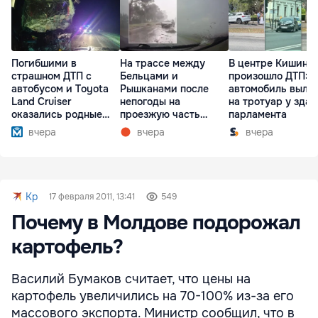
Погибшими в
На трассе между
В центре Кишине
страшном ДТП с
Бельцами и
произошло ДТП:
автобусом и Toyota
Рышканами после
автомобиль выле
Land Cruiser
непогоды на
на тротуар у зда
оказались родные
проезжую часть
парламента
братья
упали деревья
вчера
вчера
вчера
Kp
17 февраля 2011, 13:41
549
Почему в Молдове подорожал
картофель?
Василий Бумаков считает, что цены на
картофель увеличились на 70-100% из-за его
массового экспорта. Министр сообщил, что в