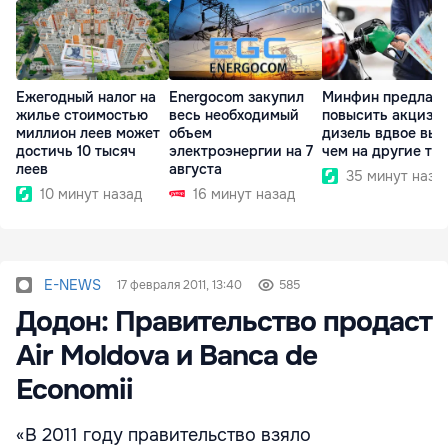
Ежегодный налог на
Energocom закупил
Минфин предлага
жилье стоимостью
весь необходимый
повысить акциз н
миллион леев может
объем
дизель вдвое выш
достичь 10 тысяч
электроэнергии на 7
чем на другие то
леев
августа
35 минут наза
10 минут назад
16 минут назад
E-NEWS
17 февраля 2011, 13:40
585
Додон: Правительство продаст
Air Moldova и Banca de
Economii
«В 2011 году правительство взяло