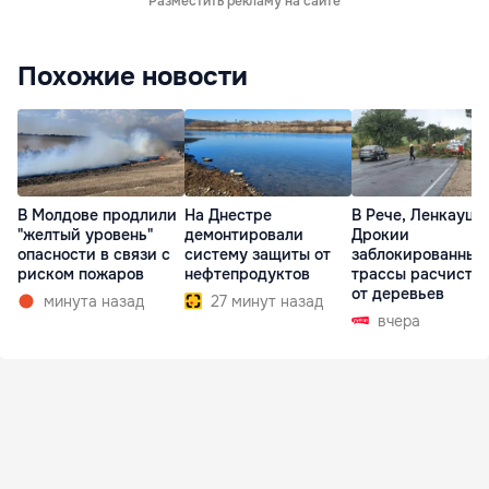
Разместить рекламу на сайте
Похожие новости
В Молдове продлили
На Днестре
В Рече, Ленкауца
"желтый уровень"
демонтировали
Дрокии
опасности в связи с
систему защиты от
заблокированные
риском пожаров
нефтепродуктов
трассы расчисти
от деревьев
минута назад
27 минут назад
вчера