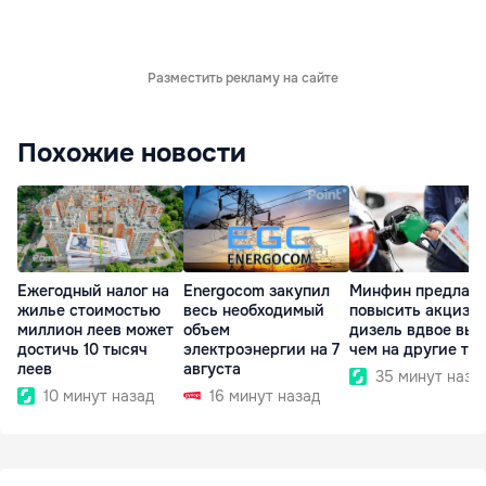
Разместить рекламу на сайте
Похожие новости
Ежегодный налог на
Energocom закупил
Минфин предлага
жилье стоимостью
весь необходимый
повысить акциз н
миллион леев может
объем
дизель вдвое выш
достичь 10 тысяч
электроэнергии на 7
чем на другие то
леев
августа
35 минут наза
10 минут назад
16 минут назад