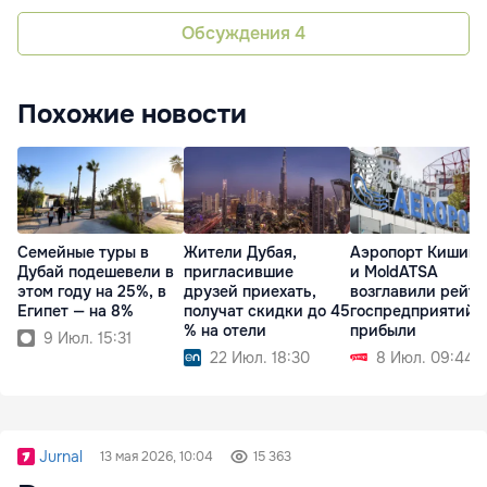
Обсуждения
4
Похожие новости
Семейные туры в
Жители Дубая,
Аэропорт Кишинё
Дубай подешевели в
пригласившие
и MoldATSA
этом году на 25%, в
друзей приехать,
возглавили рейти
Египет — на 8%
получат скидки до 45
госпредприятий 
% на отели
прибыли
9 Июл. 15:31
22 Июл. 18:30
8 Июл. 09:44
Jurnal
13 мая 2026, 10:04
15 363