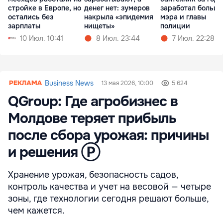
стройке в Европе, но
денег нет: зумеров
заработал больше
остались без
накрыла «эпидемия
мэра и главы
зарплаты
нищеты»
полиции
10 Июл. 10:41
8 Июл. 23:44
7 Июл. 22:28
Business News
13 мая 2026, 10:00
5 624
QGroup: Где агробизнес в
Молдове теряет прибыль
после сбора урожая: причины
и решения Ⓟ
Хранение урожая, безопасность садов,
контроль качества и учет на весовой — четыре
зоны, где технологии сегодня решают больше,
чем кажется.