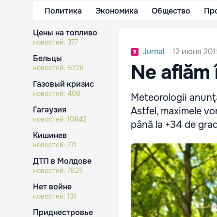
Политика
Экономика
Общество
Пр
Цены на топливо
новостей:
377
12 июня 201
Jurnal
Бельцы
Ne aflăm 
новостей:
5726
Газовый кризис
новостей:
408
Meteorologii anunţ
Гагаузия
Astfel, maximele vo
новостей:
10842
până la +34 de grad
Кишинев
новостей:
771
ДТП в Молдове
новостей:
7825
Нет войне
новостей:
131
Приднестровье