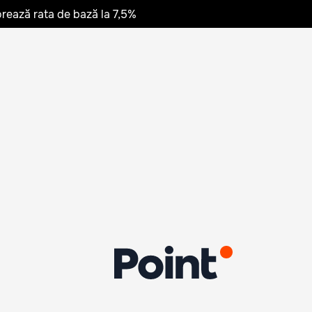
rează rata de bază la 7,5%