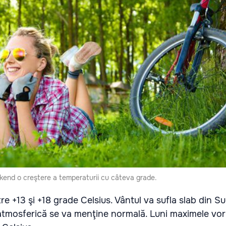
kend o creştere a temperaturii cu câteva grade.
re +13 şi +18 grade Celsius. Vântul va sufla slab din S
 atmosferică se va menţine normală. Luni maximele vo