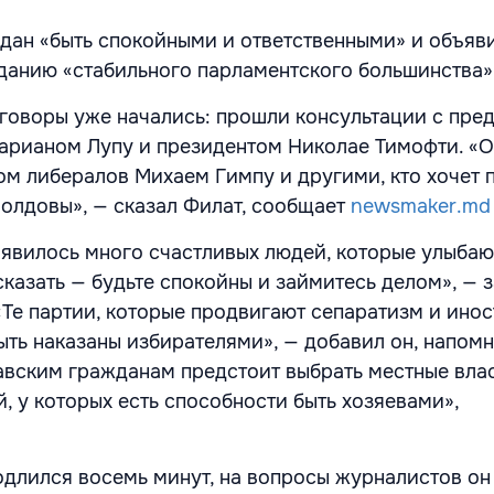
дан «быть спокойными и ответственными» и объяви
данию «стабильного парламентского большинства»
еговоры уже начались: прошли консультации с пре
арианом Лупу и президентом Николае Тимофти. «О
ом либералов Михаем Гимпу и другими, кто хочет
олдовы», — сказал Филат, сообщает
newsmaker.md
оявилось много счастливых людей, которые улыбаю
сказать — будьте спокойны и займитесь делом», — 
«Те партии, которые продвигают сепаратизм и ино
ыть наказаны избирателями», — добавил он, напомн
авским гражданам предстоит выбрать местные влас
, у которых есть способности быть хозяевами»,
длился восемь минут, на вопросы журналистов он