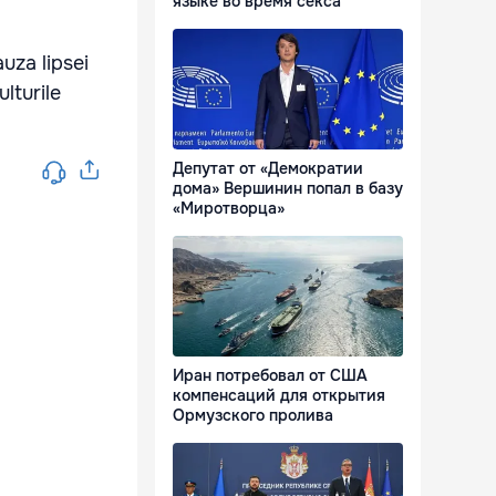
языке во время секса
uza lipsei
ulturile
Депутат от «Демократии
дома» Вершинин попал в базу
«Миротворца»
Иран потребовал от США
компенсаций для открытия
Ормузского пролива