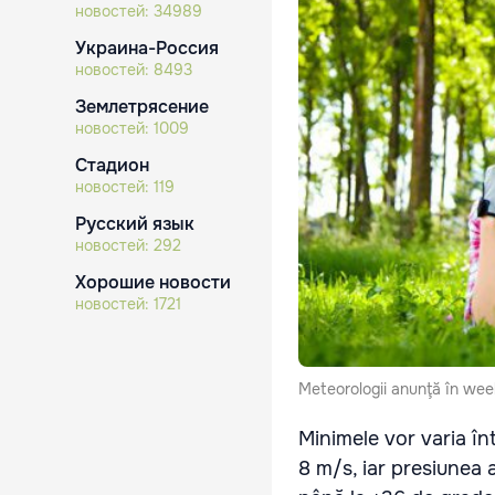
новостей:
34989
Украина-Россия
новостей:
8493
Землетрясение
новостей:
1009
Стадион
новостей:
119
Русский язык
новостей:
292
Хорошие новости
новостей:
1721
Meteorologii anunţă în wee
Minimele vor varia înt
8 m/s, iar presiunea