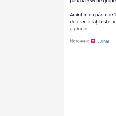
până la +36 de grade
Amintim că până pe 15
de precipitaţii este a
agricole.
Источник
Jurnal