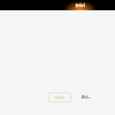
⌵
RU
Войти