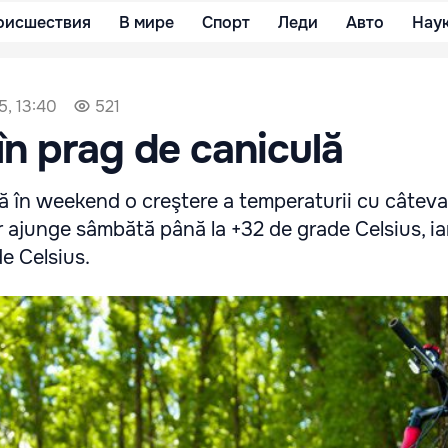
оисшествия
В мире
Спорт
Леди
Авто
Нау
5, 13:40
521
în prag de caniculă
ă în weekend o creştere a temperaturii cu câteva
r ajunge sâmbătă până la +32 de grade Celsius, i
e Celsius.