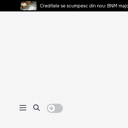
Creditele se scumpesc din nou: BNM majo