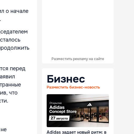
л о начале
.
дседателем
сталось
 продолжить
Разместить рекламу на сайте
тся перед
Бизнес
заявил
странные
Разместить бизнес-новость
ив, что
ти.
 не
Adidas задает новый ритм: в