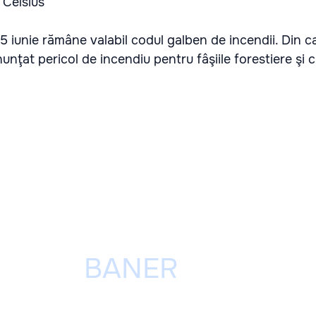
 Celsius
 iunie rămâne valabil codul galben de incendii. Din ca
nunţat pericol de incendiu pentru fâşiile forestiere şi c