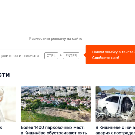
Разместить рекламу на сайте
Нашли ошибку в тексте
+
делите ее и нажмите
CTRL
ENTER
Сообщите нам!
сти
к
Более 1400 парковочных мест:
В Кишиневе с нача
в Кишинёве обустраивают пять
авариях пострада