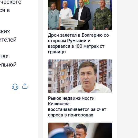
ического
ся в
ских
Дрон залетел в Болгарию со
ителей
стороны Румынии и
взорвался в 100 метрах от
границы
ная
ельной
Рынок недвижимости
Кишинева
восстанавливается за счет
спроса в пригородах