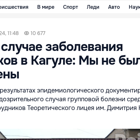
оисшествия
В мире
Спорт
Леди
Авто
Нау
4, 11:48
10 677
 случае заболевания
ов в Кагуле: Мы не бы
ены
результатах эпидемиологического документи
дозрительного случая групповой болезни сре
рудников Теоретического лицея им. Димитрия