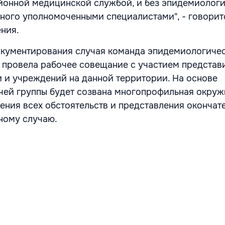
йонной медицинской службой, и без эпидемиолог
нного уполномоченными специалистами", - говорит
ения.
окументирования случая команда эпидемиологиче
провела рабочее совещание с участием представ
и и учреждений на данной территории. На основе
чей группы будет созвана многопрофильная окруж
ения всех обстоятельств и представления окончат
ному случаю.