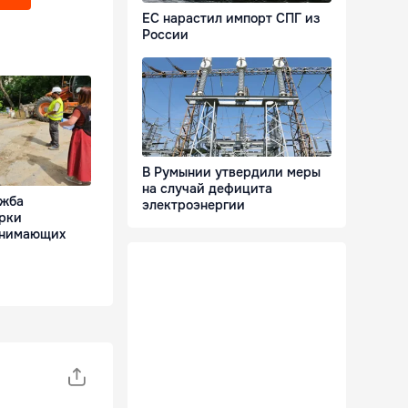
ЕС нарастил импорт СПГ из
России
В Румынии утвердили меры
на случай дефицита
ужба
электроэнергии
рки
анимающих