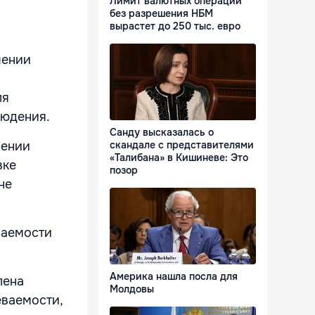
Лимит валютных операций
без разрешения НБМ
вырастет до 250 тыс. евро
чении
ля
людения.
Санду высказалась о
шении
скандале с представителями
«Талибана» в Кишиневе: Это
вке
позор
не
ваемости
Америка нашла посла для
лена
Молдовы
еваемости,