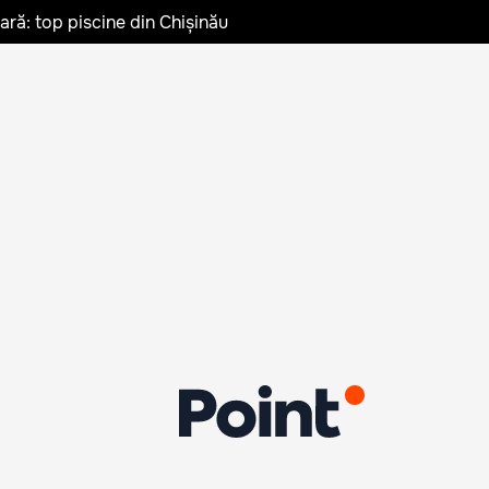
vară: top piscine din Chișinău