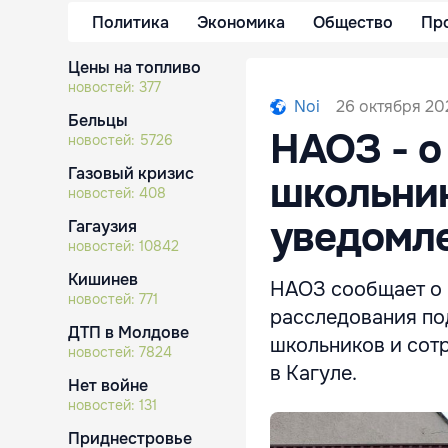
Политика
Экономика
Общество
Пр
Цены на топливо
новостей:
377
26 октября 202
Noi
Бельцы
НАОЗ - о
новостей:
5726
Газовый кризис
школьник
новостей:
408
уведомл
Гагаузия
новостей:
10842
Кишинев
НАОЗ сообщает о 
новостей:
771
расследования по
ДТП в Молдове
школьников и сот
новостей:
7824
в Кагуле.
Нет войне
новостей:
131
Приднестровье