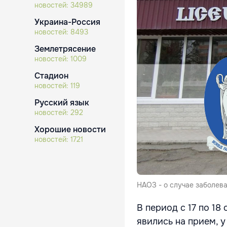
новостей:
34989
Украина-Россия
новостей:
8493
Землетрясение
новостей:
1009
Стадион
новостей:
119
Русский язык
новостей:
292
Хорошие новости
новостей:
1721
НАОЗ - о случае заболев
В период с 17 по 18
явились на прием, у