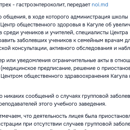
трех - гастроэнтероколит, передает
noi.md
го общения, в ходе которого администрация школы
ентр общественного здоровья в Кагуле об увели
в среди учеников и учителей, специалисты Центра
авить заболевших учеников к семейным врачам д
кой консультации, активного обследования и наб
мер или уведомления ограничительные акты в отно
 (медицинское предписание, решение о приостано
 Центром общественного здравоохранения Кагула 
о никаких сообщений о случаях групповой заболе
реподавателей этого учебного заведения.
отмечаем, что деятельность лицея была приостанов
страции при отсутствии случаев групповой забол