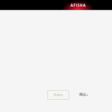
⌵
RU
Войти