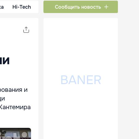
ка
Hi-Tech
Сообщить новость
ли
рования и
ди
 Кантемира