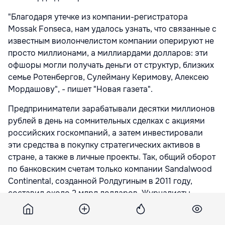
"Благодаря утечке из компании-регистратора
Mossak Fonseca, нам удалось узнать, что связанные с
известным виолончелистом компании оперируют не
просто миллионами, а миллиардами долларов: эти
офшоры могли получать деньги от структур, близких
семье Ротенбергов, Сулейману Керимову, Алексею
Мордашову", - пишет "Новая газета".
Предприниматели зарабатывали десятки миллионов
рублей в день на сомнительных сделках с акциями
российских госкомпаний, а затем инвестировали
эти средства в покупку стратегических активов в
стране, а также в личные проекты. Так, общий оборот
по банковским счетам только компании Sandalwood
Continental, созданной Ролдугиным в 2011 году,
составил около 2 млрд долларов. Журналисты
называют три источника этих богатств:
сомнительные внебиржевые сделки с акциями