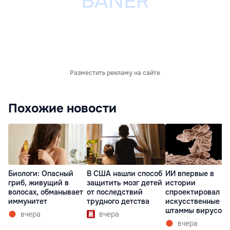
Разместить рекламу на сайте
Похожие новости
Биологи: Опасный
В США нашли способ
ИИ впервые в
гриб, живущий в
защитить мозг детей
истории
волосах, обманывает
от последствий
спроектировал
иммунитет
трудного детства
искусственные
штаммы вирусов 
вчера
вчера
нуля
вчера