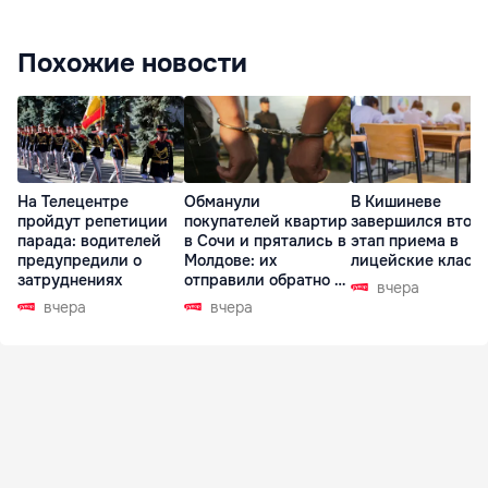
Похожие новости
На Телецентре
Обманули
В Кишиневе
пройдут репетиции
покупателей квартир
завершился втор
парада: водителей
в Сочи и прятались в
этап приема в
предупредили о
Молдове: их
лицейские класс
затруднениях
отправили обратно в
вчера
РФ
вчера
вчера