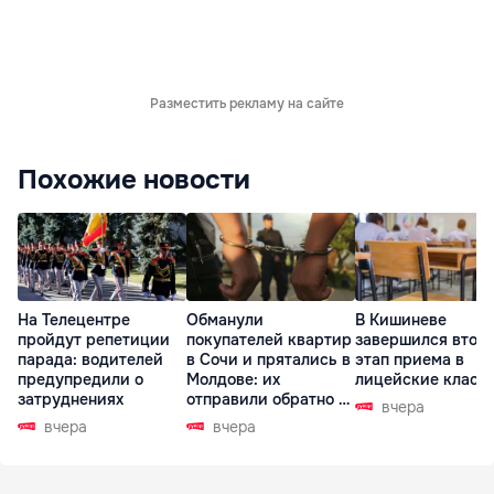
Разместить рекламу на сайте
Похожие новости
На Телецентре
Обманули
В Кишиневе
пройдут репетиции
покупателей квартир
завершился втор
парада: водителей
в Сочи и прятались в
этап приема в
предупредили о
Молдове: их
лицейские класс
затруднениях
отправили обратно в
вчера
РФ
вчера
вчера