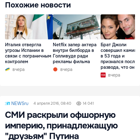
Похожие новости
Италия отвергла
Netflix запер актера
Брат Джоли
угрозы Испании в
внутри билборда в
совершил каминг
связи с пограничным
Голливуде ради
в 53 года и
контролем
рекламы фильма
признался после
развода, что он г
вчера
вчера
вчера
NEWSru
4 апреля 2016, 08:40
14 041
СМИ раскрыли офшорную
империю, принадлежащую
"друзьям" Путина