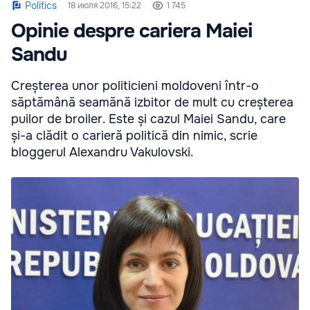
Politics
18 июля 2016, 15:22
1 745
Opinie despre cariera Maiei
Sandu
Creșterea unor politicieni moldoveni într-o
săptămână seamănă izbitor de mult cu creșterea
puilor de broiler. Este și cazul Maiei Sandu, care
și-a clădit o carieră politică din nimic, scrie
bloggerul Alexandru Vakulovski.