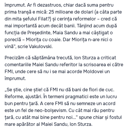
împrumut. Ar fi dezastruos, chiar dacă suma pentru
prima tranșă e mică: 25 milioane de dolari (a câta parte
din mita șefului Filat?) și cerința reformelor – cred că
mai importantă acum decât banii. Tânjind acum după
funcția de Președinte, Maia Sandu a mai câștigat o
poreclă – Miorița cu coaie. Dar Miorița n-are nici o
vină”, scrie Vakulovski.
Precizăm că săptămâna trecută, Ion Sturza a criticat
comentariile Maiei Sandu referitor la scrisoarea ei către
FMI, unde cere să nu i se mai acorde Moldovei un
împrumut.
„Se știe, cine știe! că FMI nu dă bani de flori de cuc.
Reforme, ajustări. În termeni pragmatici este un lucru
bun pentru țară. A cere FMI să nu semneze un acord
este un fel de neo-bolșevism. Cu cât mai rău pentru
țară, cu atât mai bine pentru noi...” spune chiar și fostul
mare apărător al Maiei Sandu, Ion Sturza.