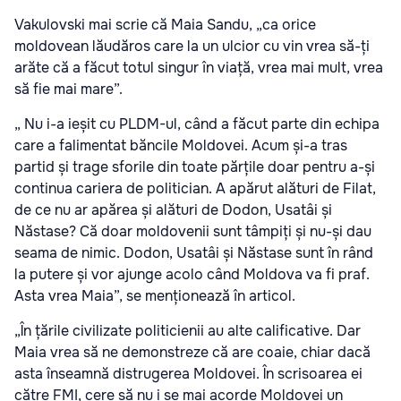
Vakulovski mai scrie că Maia Sandu, „ca orice
moldovean lăudăros care la un ulcior cu vin vrea să-ți
arăte că a făcut totul singur în viață, vrea mai mult, vrea
să fie mai mare”.
„ Nu i-a ieșit cu PLDM-ul, când a făcut parte din echipa
care a falimentat băncile Moldovei. Acum și-a tras
partid și trage sforile din toate părțile doar pentru a-și
continua cariera de politician. A apărut alături de Filat,
de ce nu ar apărea și alături de Dodon, Usatâi și
Năstase? Că doar moldovenii sunt tâmpiți și nu-și dau
seama de nimic. Dodon, Usatâi și Năstase sunt în rând
la putere și vor ajunge acolo când Moldova va fi praf.
Asta vrea Maia”, se menționează în articol.
„În țările civilizate politicienii au alte calificative. Dar
Maia vrea să ne demonstreze că are coaie, chiar dacă
asta înseamnă distrugerea Moldovei. În scrisoarea ei
către FMI, cere să nu i se mai acorde Moldovei un