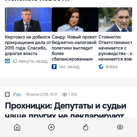
Киртоакэ не добился
Санду: Новый проект
Стояногло:
прекращения дела от
бюджетно-налоговой
Ответственность
2015 года: Спасибо,
политики выглядит
начинается с
дорогая власть
более
руководства - ил
сбалансированным
начинается вовсе
42 минуты назад
час назад
вчера
Pan
18 июля 2016, 15:17
1 352
Прохницки: Депутаты и судьи
чаще других не декларируют
имущество