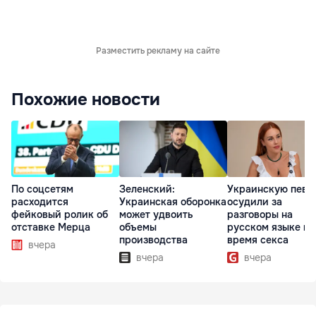
Разместить рекламу на сайте
Похожие новости
По соцсетям
Зеленский:
Украинскую певи
расходится
Украинская оборонка
осудили за
фейковый ролик об
может удвоить
разговоры на
отставке Мерца
объемы
русском языке во
производства
время секса
вчера
вчера
вчера