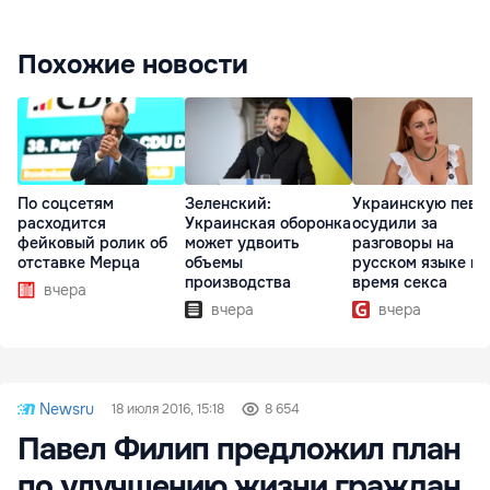
Похожие новости
По соцсетям
Зеленский:
Украинскую певи
расходится
Украинская оборонка
осудили за
фейковый ролик об
может удвоить
разговоры на
отставке Мерца
объемы
русском языке во
производства
время секса
вчера
вчера
вчера
Newsru
18 июля 2016, 15:18
8 654
Павел Филип предложил план
по улучшению жизни граждан