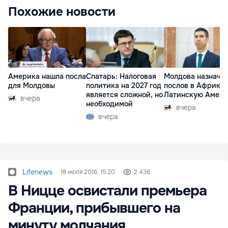
Похожие новости
Америка нашла посла
Спатарь: Налоговая
Молдова назначи
для Молдовы
политика на 2027 год
послов в Африку 
является сложной, но
Латинскую Амер
вчера
необходимой
вчера
вчера
Lifenews
18 июля 2016, 15:20
2 436
В Ницце освистали премьера
Франции, прибывшего на
минуту молчания