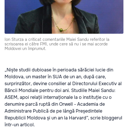
Ion Sturza a criticat comentariile Maiei Sandu referitor la
scrisoarea ei către FMI, unde cere să nu i se mai acorde
Moldovei un împrumut.
„Niște studii dubioase în perioada sărăciei lucie din
Moldova, un master în SUA de un an, după care,
surprinzător, devine consilier al Directorului Executiv al
Băncii Mondiale pentru doi ani. Studiile Maiei Sandu:
ASEM, apoi relații internaționale la o instituție cu o
denumire parcă ruptă din Orwell - Academia de
Administrare Publică de pe lângă Președintele
Republicii Moldova și un an la Harvard”, scrie bloggerul
într-un articol.