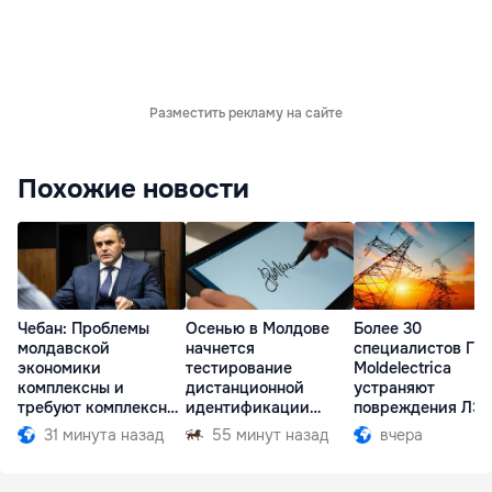
Разместить рекламу на сайте
Похожие новости
Чебан: Проблемы
Осенью в Молдове
Более 30
молдавской
начнется
специалистов ГП
экономики
тестирование
Moldelectrica
комплексны и
дистанционной
устраняют
требуют комплексных
идентификации
повреждения ЛЭ
решений
граждан
Бельцы-Днестров
31 минута назад
55 минут назад
вчера