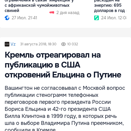
с африканской чумой
животных
энергию: 695
свиней
долларов в год на
2 дня назад
человека
27 Июл. 21:41
24 Июл. 12:08
Vz
31 августа 2018, 18:30
10 032
Кремль отреагировал на
публикацию в США
откровений Ельцина о Путине
Вашингтон не согласовывал с Москвой вопрос
публикации стенограмм телефонных
переговоров первого президента России
Бориса Ельцина и 42-го президента США
Билла Клинтона в 1999 году, в которых речь
шла о выборе Владимира Путина преемником,
сообщили в Кремле.