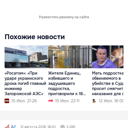
Разместить рекламу на сайте
Похожие новости
«Росатом»: «При
Жителя Единец,
Мать подростка,
ударе украинского
избившего и
обвиняемого в
дрона погиб главный
задушившего
убийстве в Судар
инженер
подростка,
просит смягчить
Запорожской АЭС»
приговорили к 18
наказание для сы
годам тюрьмы
15 Июл. 21:26
15 Июл. 22:11
12 Июл. 16:00
Aif
31 августа 2018, 18:20
3 285