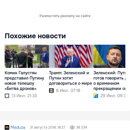
Разместить рекламу на сайте
Похожие новости
Комик Галустян
Трамп: Зеленский и
Зеленский: Путин
представил Путину
Путин хотят
готов говорить д
новое телешоу
договориться о мире
о временном
«Битва дронов»
прекращении огн
8 Июл. 07:18
13 Июл. 21:33
29 Июл. 09:32
Meduza
31 августа 2018, 18:27
38 334