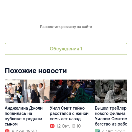
Разместить рекламу на сайте
Обсуждения
1
Похожие новости
Анджелина Джоли
Уилл Смит тайно
Вышел трейлер
появилась на
расстался с женой
нового фильма с
публике с родным
семь лет назад
Уиллом Смитом п
сыном
бегство из рабств
12 Окт. 19:10
8 Июл. 19:40
4 Окт. 17:40