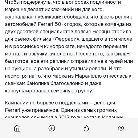
Чтобы подчеркнуть, что в вопросах подлинности
марка не делает исключений ни для кого,
журнальная публикация сообщала, что шесть реплик
автомобилей Ferrari 50-х годов, которые команда из
двух десятков специалистов долгие месяцы строила
для съемок фильма «Феррари
», шедшего в том числе
и в российском кинопрокате, ненадолго пережили
монтаж и озвучку киноленты. После того, как фильм
был готов, все эти реплики отправили не в музей или
на аукцион, а разобрали и утилизировали. И это
несмотря на то, что марка из Маранелло отнеслась к
съемкам байопика благосклонно и даже
консультировала съемочную группу.
Кампании по борьбе с подделками — дело для
Ferrari
уже привычное. Один из самых громких
скандалов случился в 2013 году, когда в Испании
полиция накрыла целую фабрику по выпуску
поддельных Ferrari. Копии были сделаны настолько