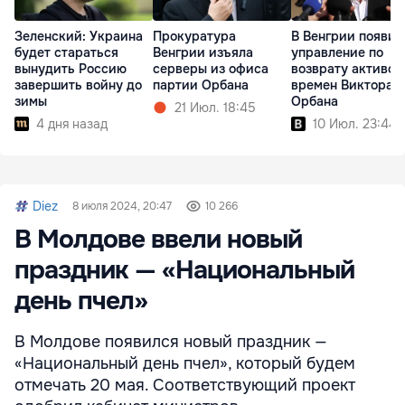
Зеленский: Украина
Прокуратура
В Венгрии появит
будет стараться
Венгрии изъяла
управление по
вынудить Россию
серверы из офиса
возврату активов
завершить войну до
партии Орбана
времен Виктора
зимы
Орбана
21 Июл. 18:45
4 дня назад
10 Июл. 23:44
Diez
8 июля 2024, 20:47
10 266
В Молдове ввели новый
праздник — «Национальный
день пчел»
В Молдове появился новый праздник —
«Национальный день пчел», который будем
отмечать 20 мая. Соответствующий проект