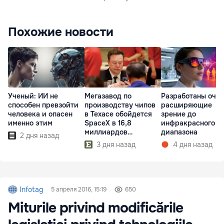
Похожие новости
Ученый: ИИ не
Мегазавод по
Разработаны очки
способен превзойти
производству чипов
расширяющие
человека и опасен
в Техасе обойдется
зрение до
именно этим
SpaceX в 16,8
инфракрасного
миллиардов
диапазона
2 дня назад
долларов
3 дня назад
4 дня назад
Infotag
5 апреля 2016, 15:19
650
Miturile privind modificările