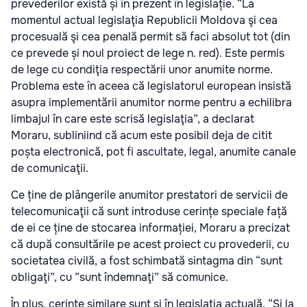
prevederilor există și în prezent în legislație. “La
momentul actual legislaţia Republicii Moldova şi cea
procesuală şi cea penală permit să faci absolut tot (din
ce prevede și noul proiect de lege n. red). Este permis
de lege cu condiţia respectării unor anumite norme.
Problema este în aceea că legislatorul european insistă
asupra implementării anumitor norme pentru a echilibra
limbajul în care este scrisă legislaţia”, a declarat
Moraru, subliniind că acum este posibil deja de citit
poșta electronică, pot fi ascultate, legal, anumite canale
de comunicaţii.
Ce ține de plângerile anumitor prestatori de servicii de
telecomunicaţii că sunt introduse cerințe speciale față
de ei ce ține de stocarea informației, Moraru a precizat
că după consultările pe acest proiect cu provederii, cu
societatea civilă, a fost schimbată sintagma din “sunt
obligaţi”, cu ”sunt îndemnaţi” să comunice.
În plus, cerințe similare sunt și în legislația actuală. “Şi la