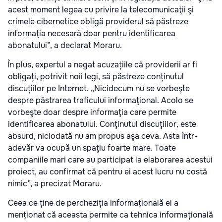
acest moment legea cu privire la telecomunicaţii şi
crimele cibernetice obligă providerul să păstreze
informaţia necesară doar pentru identificarea
abonatului”, a declarat Moraru.
În plus, expertul a negat acuzațiile că providerii ar fi
obligați, potrivit noii legi, să păstreze conținutul
discuțiilor pe Internet. „Nicidecum nu se vorbeşte
despre păstrarea traficului informaţional. Acolo se
vorbeşte doar despre informaţia care permite
identificarea abonatului. Conţinutul discuţiilor, este
absurd, niciodată nu am propus aşa ceva. Asta într-
adevăr va ocupă un spaţiu foarte mare. Toate
companiile mari care au participat la elaborarea acestui
proiect, au confirmat că pentru ei acest lucru nu costă
nimic”, a precizat Moraru.
Ceea ce ține de percheziția informațională el a
menționat că aceasta permite ca tehnica informațională