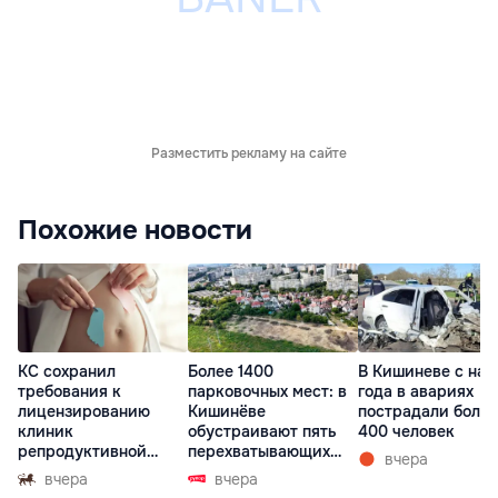
Разместить рекламу на сайте
Похожие новости
КС сохранил
Более 1400
В Кишиневе с нач
требования к
парковочных мест: в
года в авариях
лицензированию
Кишинёве
пострадали более
клиник
обустраивают пять
400 человек
репродуктивной
перехватывающих
вчера
медицины
парковок
вчера
вчера