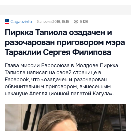
Gagauzinfo
5 апреля 2016, 15:15
5 126
Пиркка Тапиола озадачен и
разочарован приговором мэра
Тараклии Сергея Филипова
Глава миссии Евросоюза в Молдове Пиркка
Тапиола написал на своей странице в
Facebook, что «озадачен и разочарован
обвинительным приговором, вынесенным
накануне Апелляционной палатой Кагула».