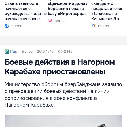
Ответственность
«Демократии дома»
скандале с
начинается с
Вершинин попал в
представителями
руководства - или не
базу «Миротворца»
«Талибана» в
начинается вовсе
Кишиневе: Это по
вчера
вчера
вчера
Rbc
5 апреля 2016, 15:10
2 145
Боевые действия в Нагорном
Карабахе приостановлены
Министерство обороны Азербайджана заявило
о прекращении боевых действий на линии
соприкосновения в зоне конфликта в
Нагорном Карабахе.