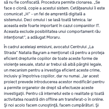
să nu fie confiscată. Procedura permite clonarea. „Se
face o clonă, copie a acestui sistem. Cetăţeanului îi este
comunicat „H” - un fel de amprentă digitală a
sistemului. Deci omului i se lasă toată tehnica. Iar
aceasta este foarte important în cazul companiilor IT.
Aceasta exclude posibilitatea unui comportament rău
intenționat”, a adăugat Moraru.
În cadrul aceleiași emisiuni, avocatul Centrului „La
Strada” Natalia Bayram a menționat că pentru a proteja
eficient drepturile copiilor de toate aceste forme de
violenţe sexuale, statul ar trebui să aibă pârghii legale,
un mecanism pentru a investiga eficient aceste crime,
inclusiv şi împotriva copiilor, dar nu numai. „Iar acest
proiect prevede introducerea acestor modificări pentru
a permite organelor de drept să efectueze aceste
investigaţii. Pentru că internetul este o realitate şi toată
activitatea noastră din offline am transferat-o în online.
Şi noi acolo facem cunoştinţă, facem cumpărături. Şi