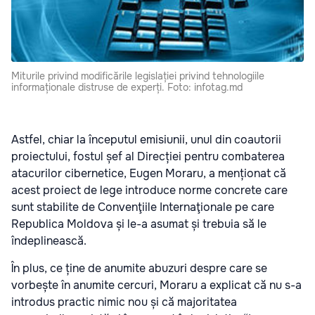
Miturile privind modificările legislației privind tehnologiile
informaționale distruse de experți. Foto: infotag.md
Astfel, chiar la începutul emisiunii, unul din coautorii
proiectului, fostul șef al Direcției pentru combaterea
atacurilor cibernetice, Eugen Moraru, a menționat că
acest proiect de lege introduce norme concrete care
sunt stabilite de Convenţiile Internaţionale pe care
Republica Moldova și le-a asumat și trebuia să le
îndeplinească.
În plus, ce ține de anumite abuzuri despre care se
vorbește în anumite cercuri, Moraru a explicat că nu s-a
introdus practic nimic nou și că majoritatea