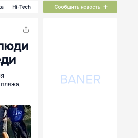
ка
Hi-Tech
Сообщить новость
 люди
еди
ся
 пляжа,