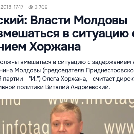
2018, 17:17
3 709
ский: Власти Молдовы
мешаться в ситуацию 
нием Хоржана
олжны вмешаться в ситуацию с задержанием 
нина Молдовы (председателя Приднестровск
партии - "И.") Олега Хоржана, - считает дире
ивной политики Виталий Андриевский.