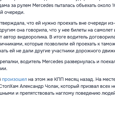
дама за рулем Mercedes пыталась объехать около 
ей очереди.
тверждала, что ей нужно проехать вне очереди из
другим она говорила, что у нее билеты на самолет 
т автор видеоролика. В итоге водитель договорила
ичниками, которые позволили ей проехать к тамо
ехать ей не дали другие участники дорожного движ
репалки, водитель Mercedes развернулась и поеха
ии.
й
произошел
на этом же КПП месяц назад. На мест
СтопХам Александр Чолак, который призвал всех н
шными и препятствовать наглому поведению людей