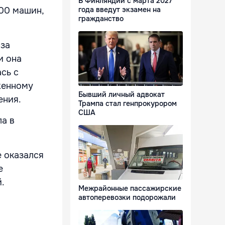
В Финляндии с марта 2027
года введут экзамен на
100 машин,
гражданство
-за
и она
сь с
женному
Бывший личный адвокат
ения.
Трампа стал генпрокурором
США
ла в
е оказался
е
.
Межрайонные пассажирские
автоперевозки подорожали