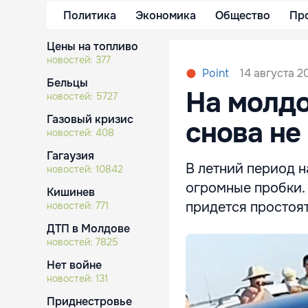
Политика
Экономика
Общество
Пр
Цены на топливо
новостей:
377
14 августа 20
Point
Бельцы
На молд
новостей:
5727
Газовый кризис
снова не
новостей:
408
Гагаузия
В летний период 
новостей:
10842
огромные пробки.
Кишинев
придется простоят
новостей:
771
ДТП в Молдове
новостей:
7825
Нет войне
новостей:
131
Приднестровье