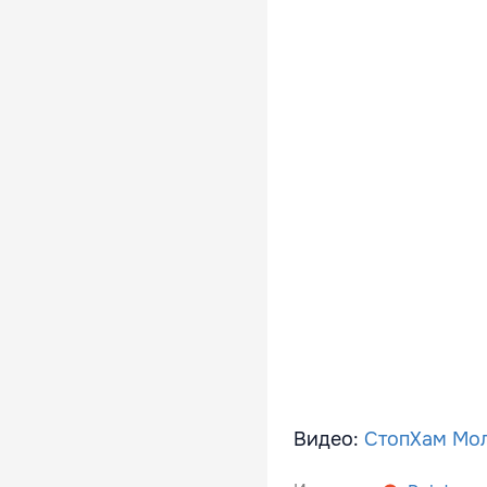
Видео:
СтопХам Мо