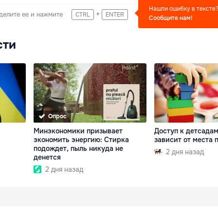
Нашли ошибку в тексте
+
делите ее и нажмите
CTRL
ENTER
Сообщите нам!
сти
Опрос
Минэкономики призывает
Доступ к детсада
экономить энергию: Стирка
зависит от места
подождет, пыль никуда не
2 дня назад
денется
2 дня назад