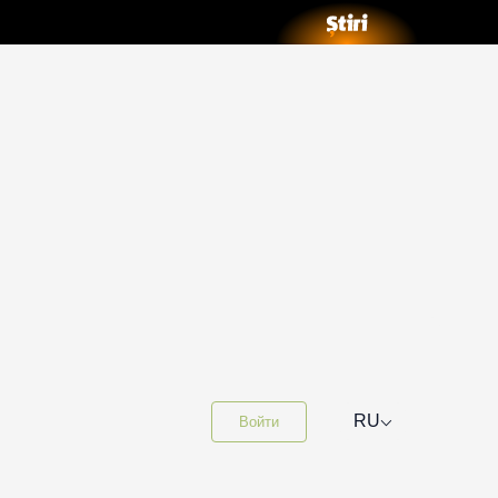
⌵
RU
Войти