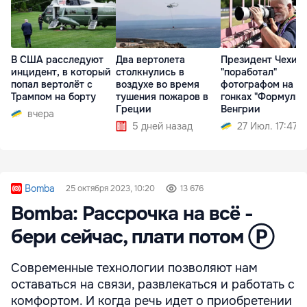
В США расследуют
Два вертолета
Президент Чехии
инцидент, в который
столкнулись в
"поработал"
попал вертолёт с
воздухе во время
фотографом на
Трампом на борту
тушения пожаров в
гонках "Формулы-1
Греции
Венгрии
вчера
5 дней назад
27 Июл. 17:47
Bomba
25 октября 2023, 10:20
13 676
Bomba: Рассрочка на всё -
бери сейчас, плати потом Ⓟ
Современные технологии позволяют нам
оставаться на связи, развлекаться и работать с
комфортом. И когда речь идет о приобретении