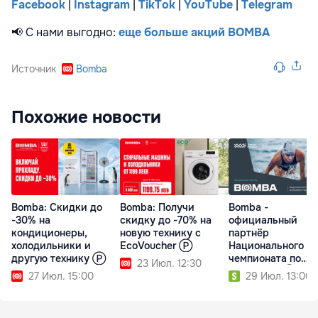
F
acebook
|
Instagram
|
TikTok
|
YouTube
|
Telegram
📢
С нами выгодно:
еще больше акций BOMBA
Источник
Bomba
Похожие новости
Bomba: Скидки до
Bomba: Получи
Bomba -
-30% на
скидку до -70% на
официальный
кондиционеры,
новую технику с
партнёр
холодильники и
EcoVoucher Ⓟ
Национального
другую технику Ⓟ
чемпионата по
23 Июл. 12:30
Триатлону Ⓟ
27 Июл. 15:00
29 Июл. 13:00