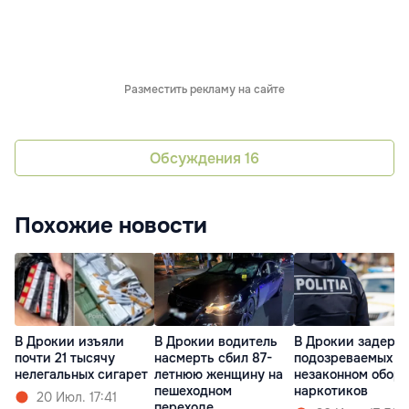
Разместить рекламу на сайте
Обсуждения
16
Похожие новости
В Дрокии изъяли
В Дрокии водитель
В Дрокии задерж
почти 21 тысячу
насмерть сбил 87-
подозреваемых в
нелегальных сигарет
летнюю женщину на
незаконном оборо
пешеходном
наркотиков
20 Июл. 17:41
переходе