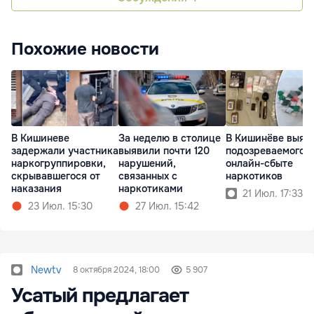
Похожие новости
В Кишиневе
За неделю в столице
В Кишинёве выяв
задержали участника
выявили почти 120
подозреваемого в
наркогруппировки,
нарушений,
онлайн-сбыте
скрывавшегося от
связанных с
наркотиков
наказания
наркотиками
21 Июл. 17:33
23 Июл. 15:30
27 Июл. 15:42
Newtv
8 октября 2024, 18:00
5 907
Усатый предлагает