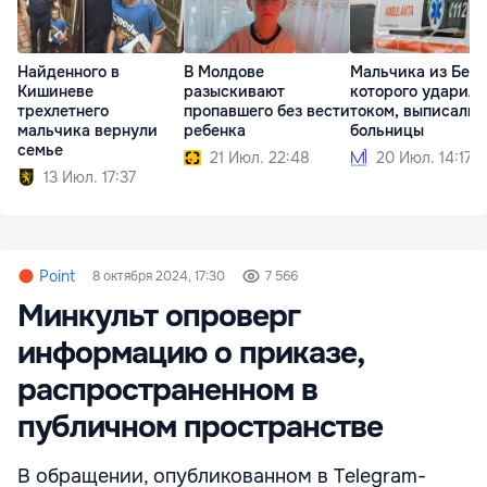
Найденного в
В Молдове
Мальчика из Бель
Кишиневе
разыскивают
которого ударило
трехлетнего
пропавшего без вести
током, выписали 
мальчика вернули
ребенка
больницы
семье
21 Июл. 22:48
20 Июл. 14:17
13 Июл. 17:37
Point
8 октября 2024, 17:30
7 566
Минкульт опроверг
информацию о приказе,
распространенном в
публичном пространстве
В обращении, опубликованном в Telegram-