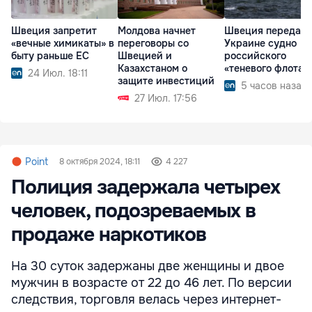
Швеция запретит
Молдова начнет
Швеция передаст
«вечные химикаты» в
переговоры со
Украине судно
быту раньше ЕС
Швецией и
российского
Казахстаном о
«теневого флота»
24 Июл. 18:11
защите инвестиций
5 часов назад
27 Июл. 17:56
Point
8 октября 2024, 18:11
4 227
Полиция задержала четырех
человек, подозреваемых в
продаже наркотиков
На 30 суток задержаны две женщины и двое
мужчин в возрасте от 22 до 46 лет. По версии
следствия, торговля велась через интернет-