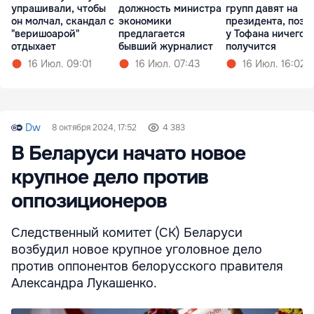
упрашивали, чтобы
должность министра
групп давят на
он молчал, скандал с
экономики
президента, поэт
"веришоарой"
предлагается
у Тофана ничего н
отдыхает
бывший журналист
получится
16 Июл. 09:01
16 Июл. 07:43
16 Июл. 16:02
Dw
8 октября 2024, 17:52
4 383
В Беларуси начато новое
крупное дело против
оппозиционеров
Следственный комитет (СК) Беларуси
возбудил новое крупное уголовное дело
против оппонентов белорусского правителя
Александра Лукашенко.