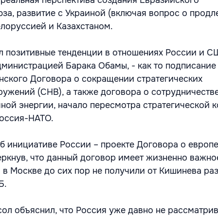
 реальная перспектива создания Евразийского
за, развитие с Украиной (включая вопрос о продл
елоруссией и Казахстаном.
л позитивные тенденции в отношениях России и С
дминистрацией Барака Обамы, - как то подписание
нского Договора о сокращении стратегических
ружений (СНВ), а также договора о сотрудничеств
ной энергии, начало пересмотра стратегической 
оссия-НАТО.
б инициативе России – проекте Договора о европ
еркнув, что данный договор имеет жизненно важно
я в Москве до сих пор не получили от Кишинева ра
Б.
сол объяснил, что Россия уже давно не рассматри