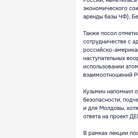
России, наметилась
экономического сою
аренды базы ЧФ), Б
Также посол отмети
сотрудничестве с а
российско-америка
наступательных воо
использовании атом
взаимоотношений Р
Кузьмин напомнил о
безопасности, подч
и для Молдовы, хот
ответа на проект ДЕ
В рамках лекции по