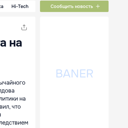
ка
Hi-Tech
Сообщить новость
а на
вычайного
лдова
литики на
вил, что
я
Следствием