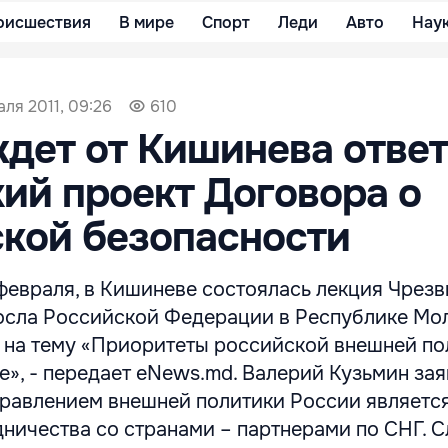
оисшествия
В мире
Спорт
Леди
Авто
Нау
ля 2011, 09:26
610
дет от Кишинева ответ
ий проект Договора о
кой безопасности
 февраля, в Кишиневе состоялась лекция Чрез
осла Российской Федерации в Республике Мо
 на тему «Приоритеты российской внешней по
», - передает eNews.md. Валерий Кузьмин зая
равлением внешней политики России являетс
дничества со странами – партнерами по СНГ. 