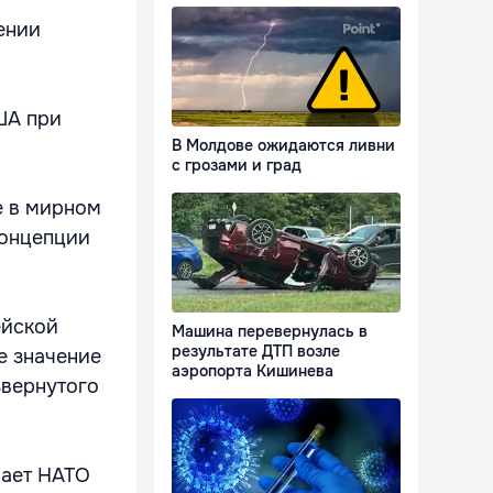
ении
ША при
В Молдове ожидаются ливни
с грозами и град
е в мирном
концепции
ейской
Машина перевернулась в
результате ДТП возле
е значение
аэропорта Кишинева
звернутого
вает НАТО