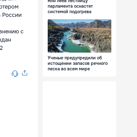
млн леев лестницу
ортером
парламента оснастят
системой подогрева
в России
внению с
ждан
2
Ученые предупредили об
истощении запасов речного
песка во всем мире