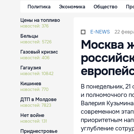
Политика
Экономика
Общество
Пр
Цены на топливо
новостей:
376
22 февра
E-NEWS
Бельцы
Москва ж
новостей:
5726
Газовый кризис
российск
новостей:
406
европейс
Гагаузия
новостей:
10842
Кишинев
В понедельник, 21
новостей:
770
и полномочного п
ДТП в Молдове
Валерия Кузьмина
новостей:
7823
современном этапе
Нет войне
приоритетным нап
новостей:
131
углубление сотру
Приднестровье