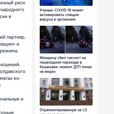
ьезный риск
ународного
Ученые: COVID-19 может
активировать спящие
ски в
вирусы в организме
ий партнер,
зации» и
 режима.
Женщину сбил таксист на
пешеходном переходе в
ношений,
Кишиневе: момент ДТП попал
молдавского
на видео
матах из-
ы
ональные и
т
Отремонтированную за 1,5
родным