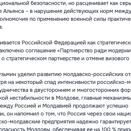
ациональной безопасности, но расценивает как сер
е Альянса – в нарушение действующих норм межд
полномочия по применению военной силы практиче
а.
ивается Российской Федерацией как стратегическ
 заключено соглашение «Партнерство ради модерни
 о стратегическом партнерстве и отмене визового
узьмин уделил развитию молдавско-российских от
отря на некоторый спад интенсивности российско-
удничества в двустороннем и многосторонних фор
кой нестабильности в Молдове, главные механизм
ежду Россией и Молдавией продолжают успешно
к, он напомнил о том, что Россия через свои наци
ско-молдавские предприятия надежно гарантируе
опасность Молдовы, обеспечивая ее на 100 % при