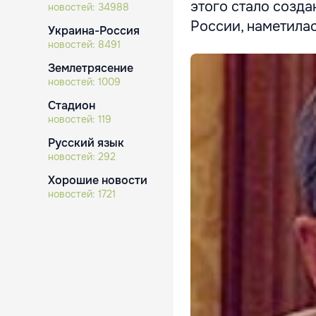
этого стало созд
новостей:
34988
России, наметилась
Украина-Россия
новостей:
8491
Землетрясение
новостей:
1009
Стадион
новостей:
119
Русский язык
новостей:
292
Хорошие новости
новостей:
1721