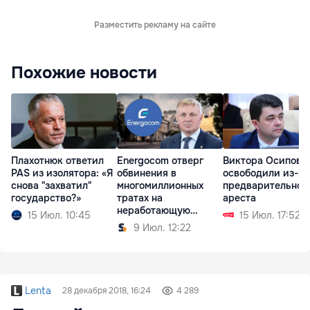
Разместить рекламу на сайте
Похожие новости
Плахотнюк ответил
Energocom отверг
Виктора Осипова
PAS из изолятора: «Я
обвинения в
освободили из-п
снова "захватил"
многомиллионных
предварительног
государство?»
тратах на
ареста
неработающую
15 Июл. 10:45
15 Июл. 17:52
систему
9 Июл. 12:22
Lenta
28 декабря 2018, 16:24
4 289