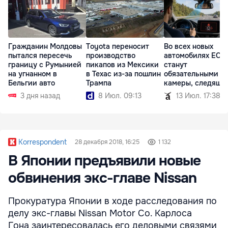
Гражданин Молдовы
Toyota переносит
Во всех новых
пытался пересечь
производство
автомобилях ЕС
границу с Румынией
пикапов из Мексики
станут
на угнанном в
в Техас из-за пошлин
обязательными
Бельгии авто
Трампа
камеры, следящи
водителем
3 дня назад
8 Июл. 09:13
13 Июл. 17:38
Korrespondent
28 декабря 2018, 16:25
1 132
В Японии предъявили новые
обвинения экс-главе Nissan
Прокуратура Японии в ходе расследования по
делу экс-главы Nissan Motor Co. Карлоса
Гона заинтересовалась его деловыми связями