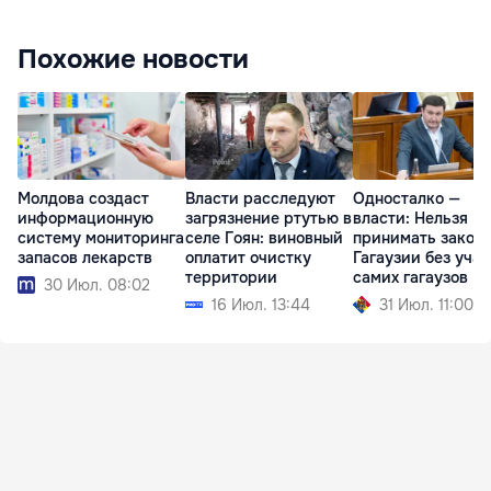
Похожие новости
Молдова создаст
Власти расследуют
Односталко —
информационную
загрязнение ртутью в
власти: Нельзя
систему мониторинга
селе Гоян: виновный
принимать законы
запасов лекарств
оплатит очистку
Гагаузии без уча
территории
самих гагаузов
30 Июл. 08:02
16 Июл. 13:44
31 Июл. 11:00