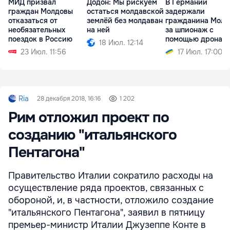
МИД призвал
Додон: Мы рискуем
В Германии
граждан Молдовы
остаться молдавской
задержали
отказаться от
землёй без молдаван
гражданина Молд
необязательных
на ней
за шпионаж с
поездок в Россию
помощью дрона
18 Июл. 12:14
23 Июл. 11:56
17 Июл. 17:00
Ria
28 декабря 2018, 16:16
1 202
Рим отложил проект по
созданию "итальянского
Пентагона"
Правительство Италии сократило расходы на
осуществление ряда проектов, связанных с
обороной, и, в частности, отложило создание
"итальянского Пентагона", заявил в пятницу
премьер-министр Италии Джузеппе Конте в