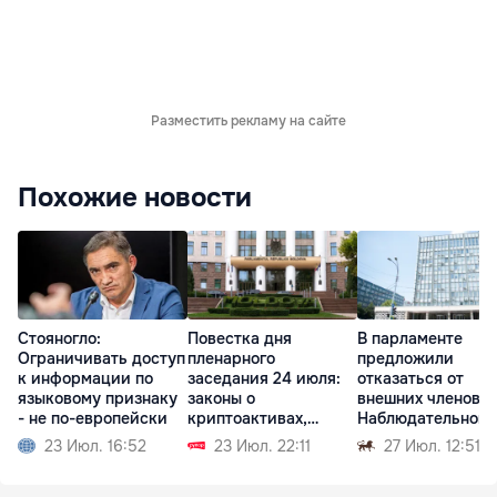
Разместить рекламу на сайте
Похожие новости
Стояногло:
Повестка дня
В парламенте
Ограничивать доступ
пленарного
предложили
к информации по
заседания 24 июля:
отказаться от
языковому признаку
законы о
внешних членов
- не по-европейски
криптоактивах,
Наблюдательного
судебной реформе
совета НБМ
23 Июл. 16:52
23 Июл. 22:11
27 Июл. 12:51