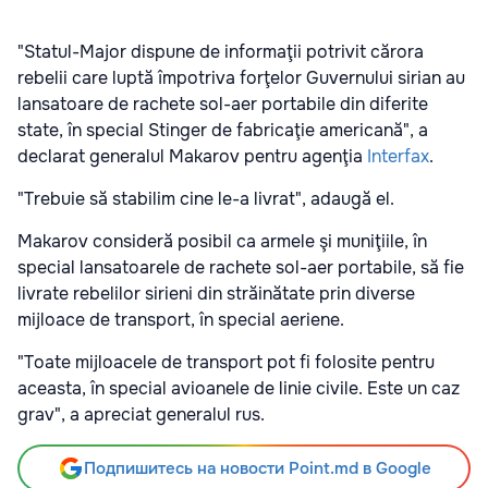
"Statul-Major dispune de informaţii potrivit cărora
rebelii care luptă împotriva forţelor Guvernului sirian au
lansatoare de rachete sol-aer portabile din diferite
state, în special Stinger de fabricaţie americană", a
declarat generalul Makarov pentru agenţia
Interfax
.
"Trebuie să stabilim cine le-a livrat", adaugă el.
Makarov consideră posibil ca armele şi muniţiile, în
special lansatoarele de rachete sol-aer portabile, să fie
livrate rebelilor sirieni din străinătate prin diverse
mijloace de transport, în special aeriene.
"Toate mijloacele de transport pot fi folosite pentru
aceasta, în special avioanele de linie civile. Este un caz
grav", a apreciat generalul rus.
Подпишитесь на новости Point.md в Google