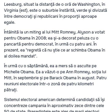
Leesburg, situat la distanţă de o oră de Washington, în
Virginia (est), este o suburbie înstărită, verde şi divizată
între democraţi şi republicani în proporţii aproape
egale.
Întâlnită la un miting al lui Mitt Romney, Alyson a votat
pentru Obama în 2008; ea şi-a decorat peluza cu o
pancartă pentru democrat, în urmă cu patru ani. În
prezent, ea "regretă că nu ştie ce ar schimba Obama în
al doilea mandat".
În urmă cu o săptămână, ea a mers să o asculte pe
Michelle Obama. Ea a văzut-o pe Ann Romney, soţia lui
Mitt, în septembrie şi pe Barack Obama în august. Patru
reuniuni electorale într-o zonă de patru kilometri
pătraţi.
Sistemul electoral american determină candidaţii să îşi
concentreze campania în aproximativ zece dintre cele
50 de state. Preşedintele este ales de marii electori