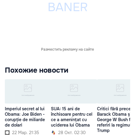
Разместить рекламу на сайте
Похожие новости
Imperiul secret al lui
SUA: 15 ani de
Critici fără preced
Obama: Joe Biden -
închisoare pentru cel
Barack Obama și
corupție de miliarde
ce a amenințat cu
George W Bush fa
de dolari
uciderea lui Obama
referiri la regimul
Trump
22 Мар. 21:35
28 Окт. 02:30