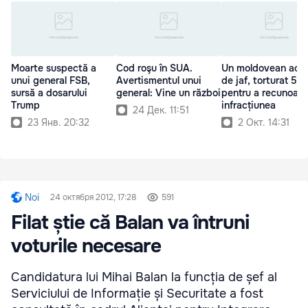
Moarte suspectă a
Cod roşu în SUA.
Un moldovean acu
unui general FSB,
Avertismentul unui
de jaf, torturat 5 zi
sursă a dosarului
general: Vine un război
pentru a recunoașt
Trump
infracțiunea
24 Дек. 11:51
23 Янв. 20:32
2 Окт. 14:31
Noi
24 октября 2012, 17:28
591
Filat știe că Balan va întruni
voturile necesare
Candidatura lui Mihai Balan la funcția de șef al
Serviciului de Informație și Securitate a fost