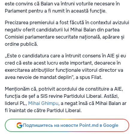
este convins că Balan va întruni voturile necesare în
Parlament pentru a fi numit în această funcţie.
Precizarea premierului a fost făcută în contextul avizului
negativ oferit candidaturii lui Mihai Balan din partea
Comisiei parlamentare securitate națională, apărare și
ordine publică.
„Este o candidatura care a întrunit consens în AIE și eu
cred că este acest lucru este important, deoarece în
exercitarea atribuțiilor funcționale viitorul director va
avea nevoie de mandat deplin”, a spus Filat.
Menționăm că, potrivit acordului de constituire a AIE,
funcția de șef a SIS revine Partidului Liberal. Astăzi,
liderul PL,
Mihai Ghimpu
, a negat însă că Mihai Balan ar
fi înaintat de către Partidul Liberal.
Подпишитесь на новости Point.md в Google