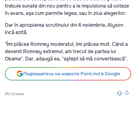
trebuie sunate din nou pentru a le impulsiona să voteze
în avans, aşa cum permite legea, sau în ziua alegerilor.
Dar în apropierea scrutinului din 6 noiembrie, Alyson
încă ezită.
"Îmi plăcea Romney moderatul, îmi plăcea mult. Când a
devenit Romney extremul, am trecut de partea lui
Obama". Dar, adaugă ea, "aştept să mă convertească".
Подпишитесь на новости Point.md в Google
Источник