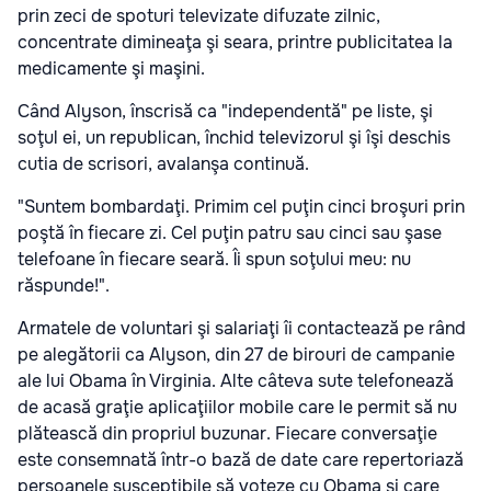
prin zeci de spoturi televizate difuzate zilnic,
concentrate dimineaţa şi seara, printre publicitatea la
medicamente şi maşini.
Când Alyson, înscrisă ca "independentă" pe liste, şi
soţul ei, un republican, închid televizorul şi îşi deschis
cutia de scrisori, avalanşa continuă.
"Suntem bombardaţi. Primim cel puţin cinci broşuri prin
poştă în fiecare zi. Cel puţin patru sau cinci sau şase
telefoane în fiecare seară. Îi spun soţului meu: nu
răspunde!".
Armatele de voluntari şi salariaţi îi contactează pe rând
pe alegătorii ca Alyson, din 27 de birouri de campanie
ale lui Obama în Virginia. Alte câteva sute telefonează
de acasă graţie aplicaţiilor mobile care le permit să nu
plătească din propriul buzunar. Fiecare conversaţie
este consemnată într-o bază de date care repertoriază
persoanele susceptibile să voteze cu Obama şi care