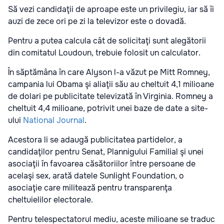
Să vezi candidaţii de aproape este un privilegiu, iar să îi
auzi de zece ori pe zi la televizor este o dovadă.
Pentru a putea calcula cât de solicitaţi sunt alegătorii
din comitatul Loudoun, trebuie folosit un calculator.
În săptămâna în care Alyson l-a văzut pe Mitt Romney,
campania lui Obama şi aliaţii său au cheltuit 4,1 milioane
de dolari pe publicitate televizată în Virginia. Romney a
cheltuit 4,4 milioane, potrivit unei baze de date a site-
ului
National Journal
.
Acestora li se adaugă publicitatea partidelor, a
candidaţilor pentru Senat, Plannigului Familial şi unei
asociaţii în favoarea căsătoriilor între persoane de
acelaşi sex, arată datele Sunlight Foundation, o
asociaţie care militează pentru transparenţa
cheltuielilor electorale.
Pentru telespectatorul mediu, aceste milioane se traduc