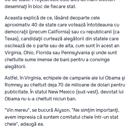
desemnaţi în bloc de fiecare stat.
Aceasta explică de ce, lăsând deoparte cele
aproximativ 40 de state care votează întotdeauna cu
democraţii (precum California) sau cu republicanii (ca
Texas), candidaţii curtează alegătorii din statele care
oscilează de o parte sau de alta, cum sunt în acest an
Virginia, Ohio, Florida sau Pennsylvania şi unde sunt
cheltuite sume imense de bani pentru a convinge
alegătorii.
Astfel, în Virginia, echipele de campanie ale lui Obama şi
Romney au cheltuit deja 70 de milioane de dolari pentru
publicitate. În statul New Mexico (sud-vest), devotat lui
Obama nu s-a cheltuit niciun ban.
"Vin mereu", se bucură Alyson. "Ne simţim importanţi,
avem impresia că suntem comitatul cheie într-un stat
cheie", adaugă ea.