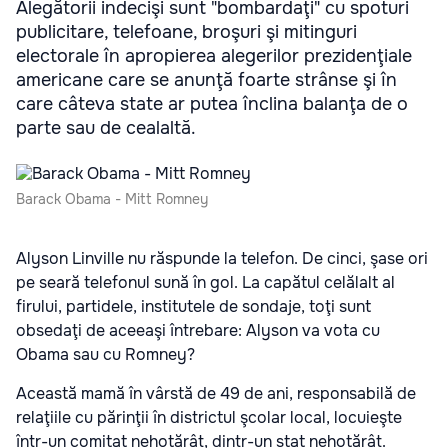
Alegătorii indecişi sunt "bombardaţi" cu spoturi
publicitare, telefoane, broşuri şi mitinguri
electorale în apropierea alegerilor prezidenţiale
americane care se anunţă foarte strânse şi în
care câteva state ar putea înclina balanţa de o
parte sau de cealaltă.
Barack Obama - Mitt Romney
Alyson Linville nu răspunde la telefon. De cinci, şase ori
pe seară telefonul sună în gol. La capătul celălalt al
firului, partidele, institutele de sondaje, toţi sunt
obsedaţi de aceeaşi întrebare: Alyson va vota cu
Obama sau cu Romney?
Această mamă în vârstă de 49 de ani, responsabilă de
relaţiile cu părinţii în districtul şcolar local, locuieşte
într-un comitat nehotărât, dintr-un stat nehotărât.