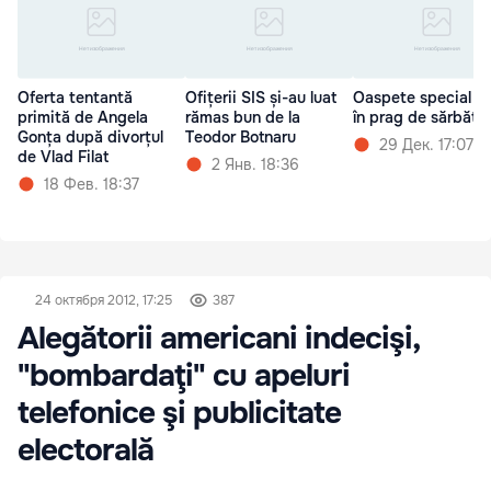
Oferta tentantă
Ofițerii SIS și-au luat
Oaspete special la
primită de Angela
rămas bun de la
în prag de sărbător
Gonța după divorțul
Teodor Botnaru
29 Дек. 17:07
de Vlad Filat
2 Янв. 18:36
18 Фев. 18:37
24 октября 2012, 17:25
387
Alegătorii americani indecişi,
"bombardaţi" cu apeluri
telefonice şi publicitate
electorală