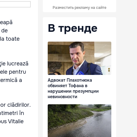
Разместить рекламу на сайте
ceapă
В тренде
 de
la toate
ţie lucrează
lele pentru
termică a
Адвокат Плахотнюка
обвиняет Тофана в
нарушении презумпции
невиновности
r clădirilor.
timetri în
us Vitalie