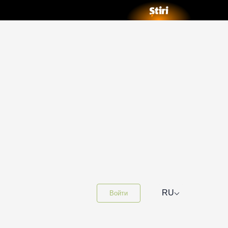
⌵
RU
Войти