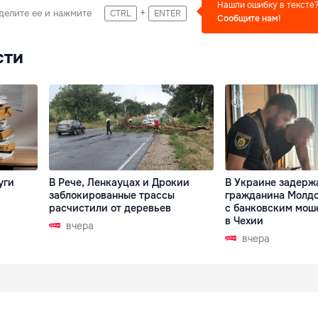
Нашли ошибку в тексте
+
делите ее и нажмите
CTRL
ENTER
Сообщите нам!
сти
уги
В Рече, Ленкауцах и Дрокии
В Украине задерж
заблокированные трассы
гражданина Молдо
расчистили от деревьев
с банковским мош
в Чехии
вчера
вчера