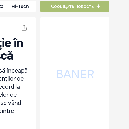
ка
Hi-Tech
Сообщить новость
ie în
scă
 să înceapă
anţilor de
ecord la
elor de
e se vând
dintre