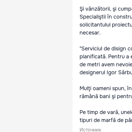
Şi vânzătorii, şi cump
Specialiştii în constr
solicitantului proiect
necesar.
"Serviciul de disign 
planificată. Pentru a
de metri avem nevoie 
designerul Igor Sârbu
Mulţi oameni spun, în
rămână bani şi pentru 
Pe timp de vară, unel
tipuri de marfă de pân
Источник