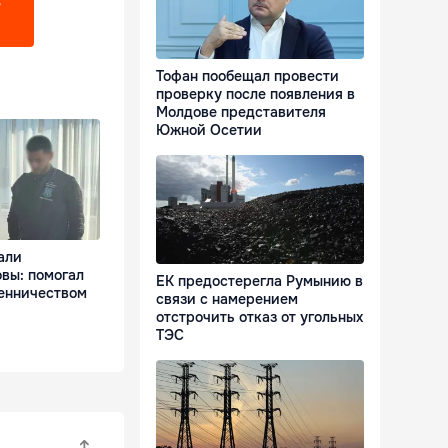
?
Тофан пообещал провести
проверку после появления в
Молдове представителя
Южной Осетии
али
вы: помогал
ЕК предостерегла Румынию в
енничеством
связи с намерением
отстрочить отказ от угольных
ТЭС