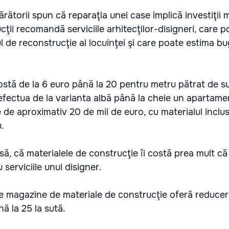
ărătorii spun că reparaţia unei case implică investiţii m
ucţii recomandă serviciile arhitecţilor-disigneri, care 
ul de reconstrucţie al locuinţei şi care poate estima bu
costă de la 6 euro până la 20 pentru metru pătrat de s
 efectua de la varianta albă până la cheie un apartame
de aproximativ 20 de mii de euro, cu materialul inclus"
.
să, că materialele de construcţie îi costă prea mult că
serviciile unui disigner.
e magazine de materiale de construcţie oferă reduceri
ă la 25 la sută.