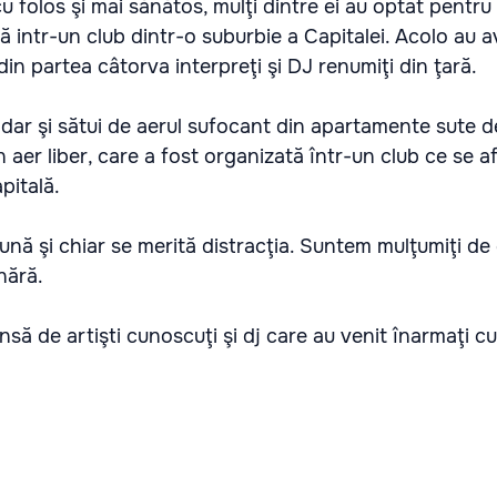
u folos şi mai sănătos, mulţi dintre ei au optat pentru
tă intr-un club dintr-o suburbie a Capitalei. Acolo au a
din partea câtorva interpreţi şi DJ renumiţi din ţară.
, dar şi sătui de aerul sufocant din apartamente sute de
 aer liber, care a fost organizată într-un club ce se af
pitală.
ună şi chiar se merită distracţia. Suntem mulţumiţi de
nără.
nsă de artişti cunoscuţi şi dj care au venit înarmaţi c