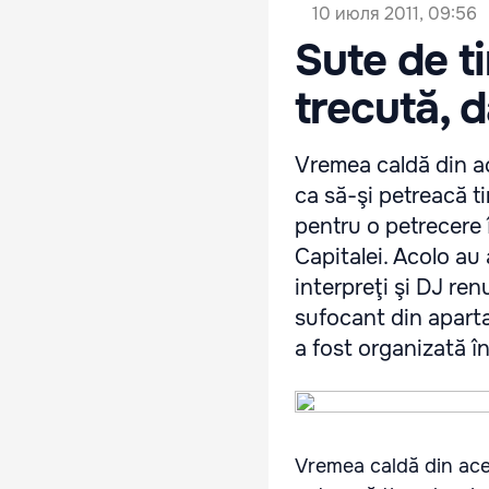
10 июля 2011, 09:56
Sute de t
trecută, 
Vremea caldă din ac
ca să-şi petreacă ti
pentru o petrecere î
Capitalei. Acolo au
interpreţi şi DJ renu
sufocant din aparta
a fost organizată în
Vremea caldă din acea