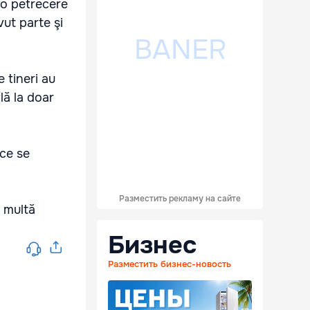
 o petrecere
vut parte şi
 tineri au
lă la doar
 ce se
Разместить рекламу на сайте
u multă
Бизнес
Разместить бизнес-новость