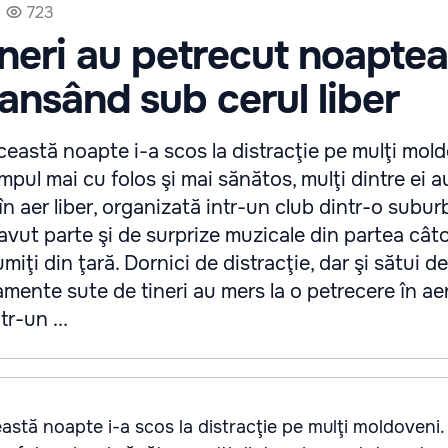
723
ineri au petrecut noaptea
dansând sub cerul liber
eastă noapte i-a scos la distracţie pe mulţi moldo
mpul mai cu folos şi mai sănătos, mulţi dintre ei 
n aer liber, organizată intr-un club dintr-o subur
 avut parte şi de surprize muzicale din partea cât
miţi din ţară. Dornici de distracţie, dar şi sătui de
mente sute de tineri au mers la o petrecere în aer 
tr-un ...
stă noapte i-a scos la distracţie pe mulţi moldoveni. 