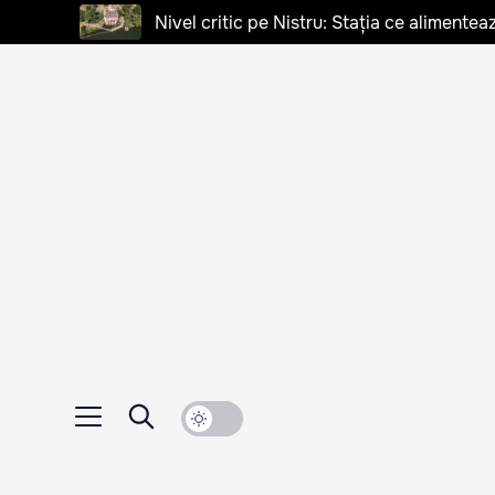
Nivel critic pe Nistru: Stația ce alimentea