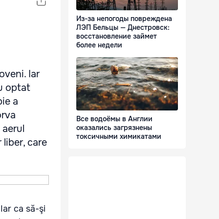
Из-за непогоды повреждена
ЛЭП Бельцы — Днестровск:
восстановление займет
более недели
veni. Iar
au optat
bie a
orva
Все водоёмы в Англии
 aerul
оказались загрязнены
токсичными химикатами
liber, care
Iar ca să-şi