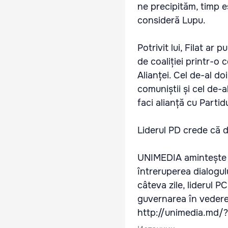
ne precipităm, timp es
consideră Lupu.
Potrivit lui, Filat ar 
de coaliției printr-
Alianței. Cel de-al d
comuniștii și cel de-a
faci alianță cu Partid
Liderul PD crede că 
UNIMEDIA amintește c
întreruperea dialogul
câteva zile, liderul P
guvernarea în vederea 
http://unimedia.md