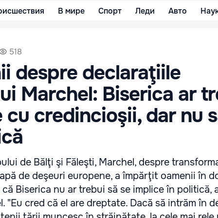
оисшествия
В мире
Спорт
Леди
Авто
Нау
518
i despre declaraţiile
ui Marchel: Biserica ar t
 cu credincioşii, dar nu 
ică
ului de Bălţi şi Făleşti, Marchel, despre transform
apă de deşeuri europene, a împărţit oamenii în d
că Biserica nu ar trebui să se implice în politică, al
. "Eu cred că el are dreptate. Dacă să intrăm în de
enii ţării muncesc în străinătate, la cele mai rele 