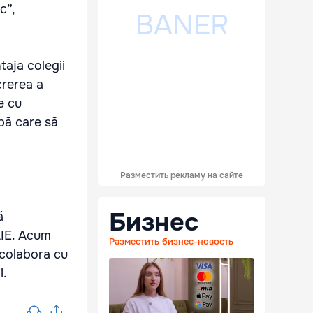
c”,
ntaja colegii
crerea a
e cu
upă care să
Разместить рекламу на сайте
Бизнес
ă
AIE. Acum
Разместить бизнес-новость
a colabora cu
i.