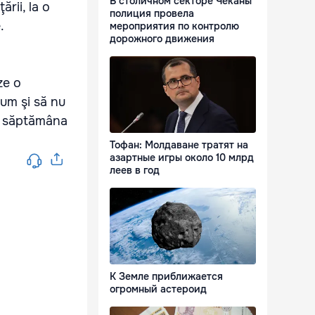
В столичном секторе Чеканы
rii, la o
полиция провела
.
мероприятия по контролю
дорожного движения
ze o
cum şi să nu
a, săptămâna
Тофан: Молдаване тратят на
азартные игры около 10 млрд
леев в год
К Земле приближается
огромный астероид