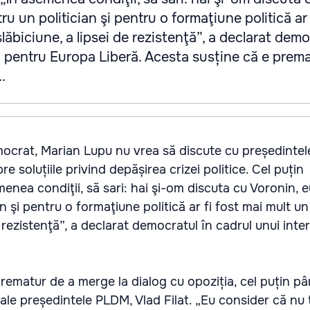
 un politician şi pentru o formaţiune politică ar 
ăbiciune, a lipsei de rezistenţă”, a declarat demo
u pentru Europa Liberă. Acesta susține că e prem
.
emocrat, Marian Lupu nu vrea să discute cu președinte
e soluțiile privind depășirea crizei politice. Cel puțin
nea condiţii, să sari: hai şi-om discuta cu Voronin,
an şi pentru o formaţiune politică ar fi fost mai mult u
e rezistenţă”, a declarat democratul în cadrul unui inte
rematur de a merge la dialog cu opoziția, cel puțin p
 cale președintele PLDM, Vlad Filat. „Eu consider că nu 