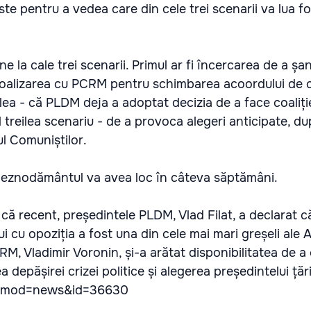
te pentru a vedea care din cele trei scenarii va lua fo
pune la cale trei scenarii. Primul ar fi încercarea de a șa
o coalizarea cu PCRM pentru schimbarea acoordului de 
oilea - că PLDM deja a adoptat decizia de a face coaliți
l treilea scenariu - de a provoca alegeri anticipate, d
ul Comuniștilor.
deznodământul va avea loc în câteva săptămâni.
ă recent, președintele PLDM, Vlad Filat, a declarat c
ui cu opoziția a fost una din cele mai mari greșeli ale 
CRM, Vladimir Voronin, și-a arătat disponibilitatea de 
depășirei crizei politice și alegerea președintelui țări
/?mod=news&id=36630