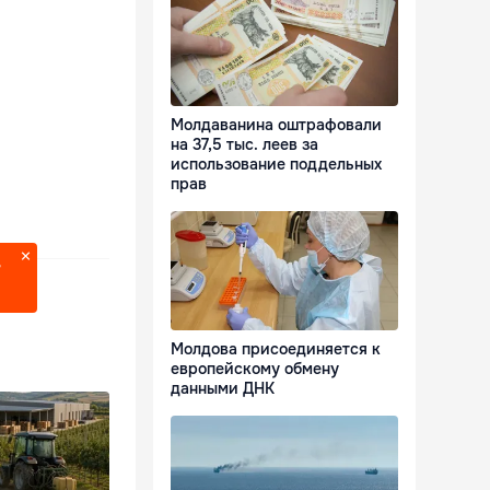
Молдаванина оштрафовали
на 37,5 тыс. леев за
использование поддельных
прав
?
Молдова присоединяется к
европейскому обмену
данными ДНК