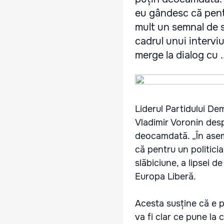
eu gândesc că pentru
mult un semnal de sl
cadrul unui intervi
merge la dialog cu ..
Liderul Partidului D
Vladimir Voronin despr
deocamdată. „În aseme
că pentru un politici
slăbiciune, a lipsei d
Europa Liberă.
Acesta susține că e p
va fi clar ce pune la