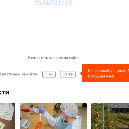
Разместить рекламу на сайте
Нашли ошибку в тексте
+
делите ее и нажмите
CTRL
ENTER
Сообщите нам!
сти