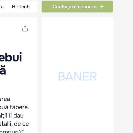
ка
Hi-Tech
Сообщить новость
rebui
să
area
ouă tabere.
ţii îi dau
talii, de ce
posturi?",