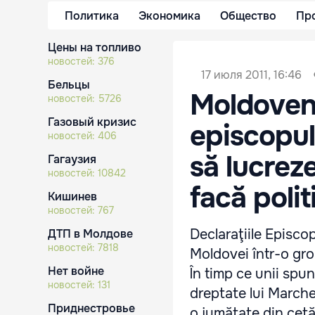
Политика
Экономика
Общество
Пр
Цены на топливо
новостей:
376
17 июля 2011, 16:46
Бельцы
Moldoveni
новостей:
5726
Газовый кризис
episcopul
новостей:
406
să lucreze
Гагаузия
новостей:
10842
facă polit
Кишинев
новостей:
767
Declaraţiile Episcop
ДТП в Молдове
новостей:
7818
Moldovei într-o gro
Нет войне
În timp ce unii spun 
новостей:
131
dreptate lui Marchel
Приднестровье
o jumătate din cetăţ