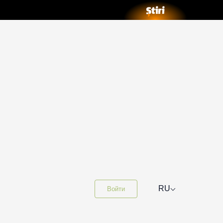
⌵
RU
Войти