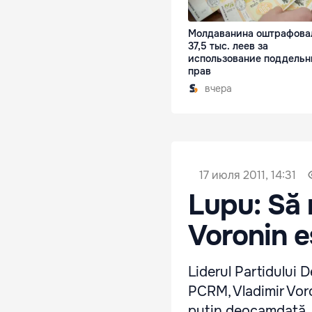
Молдаванина оштрафова
37,5 тыс. леев за
использование поддельн
прав
вчера
17 июля 2011, 14:31
Lupu: Să 
Voronin e
Liderul Partidului 
PCRM, Vladimir Voron
puțin deocamdată. „