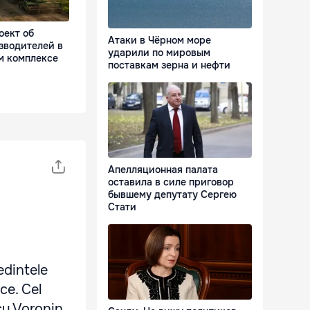
оект об
Атаки в Чёрном море
зводителей в
ударили по мировым
м комплексе
поставкам зерна и нефти
Апелляционная палата
оставила в силе приговор
u
бывшему депутату Сергею
Стати
i
edintele
ce. Cel
cu Voronin,