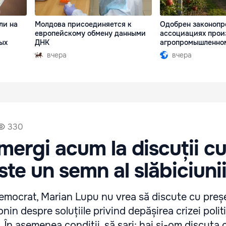
ли на
Молдова присоединяется к
Одобрен законопр
европейскому обмену данными
ассоциациях прои
ых
ДНК
агропромышленно
вчера
вчера
330
mergi acum la discuții c
ste un semn al slăbiciuni
Democrat, Marian Lupu nu vrea să discute cu preș
in despre soluțiile privind depășirea crizei politi
În asemenea condiţii, să sari: hai şi-om discuta 