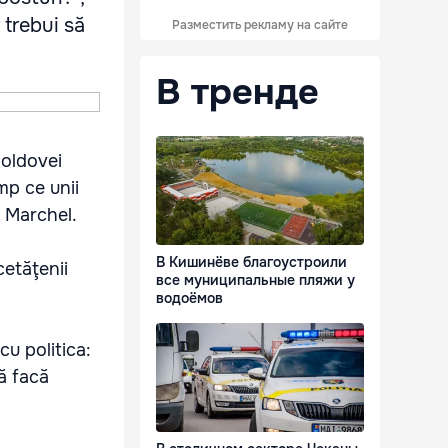
 trebui să
Разместить рекламу на сайте
В тренде
Moldovei
mp ce unii
i Marchel.
В Кишинёве благоустроили
cetăţenii
все муниципальные пляжи у
водоёмов
cu politica:
să facă