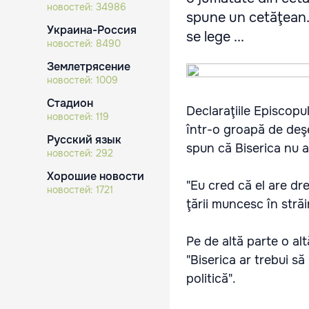
новостей:
34986
spune un cetăţean. 
Украина-Россия
se lege ...
новостей:
8490
Землетрясение
новостей:
1009
Стадион
Declaraţiile Episcopu
новостей:
119
într-o groapă de deşe
Русский язык
spun că Biserica nu ar 
новостей:
292
Хорошие новости
"Eu cred că el are dre
новостей:
1721
ţării muncesc în străi
Pe de altă parte o alt
"Biserica ar trebui s
politică".