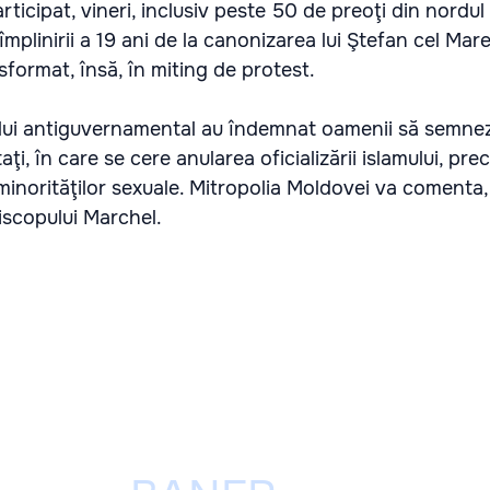
icipat, vineri, inclusiv peste 50 de preoţi din nordul ţă
plinirii a 19 ani de la canonizarea lui Ştefan cel Mare
sformat, însă, în miting de protest.
ului antiguvernamental au îndemnat oamenii să semne
ţi, în care se cere anularea oficializării islamului, pre
 minorităţilor sexuale. Mitropolia Moldovei va coment
piscopului Marchel.