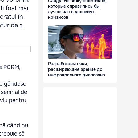
Санду: Не вижу политиков,
которые справились бы
fi fost mai
лучше нас в условиях
cratul în
кризисов
atur de a
Разработаны очки,
le PCRM,
расширяющие зрение до
инфракрасного диапазона
 eu gândesc
n semnal de
rviu pentru
ână când nu
trebuie să