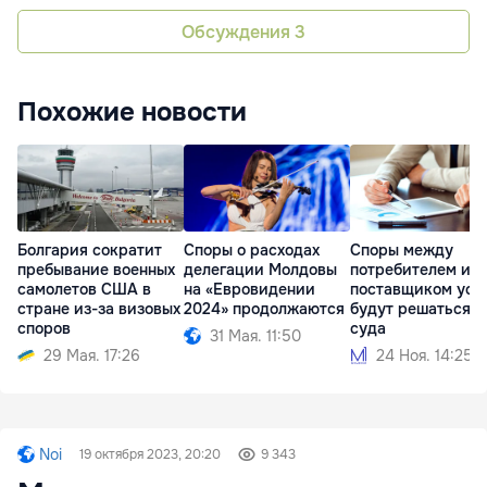
Обсуждения
3
Похожие новости
Болгария сократит
Споры о расходах
Споры между
пребывание военных
делегации Молдовы
потребителем и
самолетов США в
на «Евровидении
поставщиком усл
стране из-за визовых
2024» продолжаются
будут решаться в
споров
суда
31 Мая. 11:50
29 Мая. 17:26
24 Ноя. 14:25
Noi
19 октября 2023, 20:20
9 343