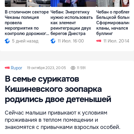
В столичном секторе
Чебан: Энергетику
Чебан о проблема
Чеканы полиция
нужно использовать
Бельцкой больни
провела
как элемент
Сформировались
мероприятия по
реинтеграции двух
кланы, начался
контролю дорожного
берегов Днестра
буллинг
движения
5 дней назад
11 Июл. 16:00
11 Июл. 20:14
Rupor
19 октября 2023, 20:05
11 591
В семье сурикатов
Кишиневского зоопарка
родились двое детенышей
Сейчас малыши привыкают к условиям
проживания в теплом помещении и
знакомятся с привычками взрослых особей.