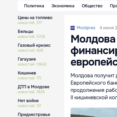
Политика
Экономика
Общество
Пр
Цены на топливо
новостей:
377
4 июня 2
Moldpres
Бельцы
Молдова 
новостей:
5726
Газовый кризис
финансир
новостей:
408
европейс
Гагаузия
новостей:
10842
Кишинев
Молдова получит 
новостей:
771
Европейского бан
ДТП в Молдове
продолжения рабо
новостей:
7825
II кишиневской ко
Нет войне
новостей:
131
Приднестровье