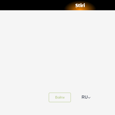
⌵
RU
Войти