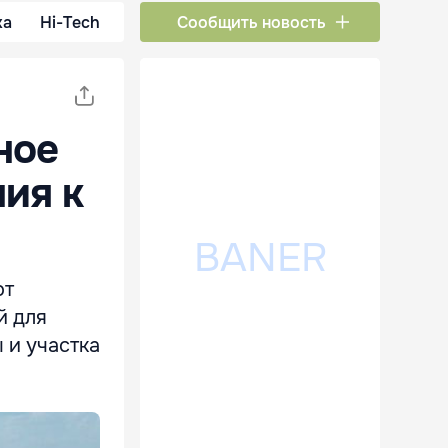
ка
Hi-Tech
Сообщить новость
ное
ия к
от
й для
 и участка