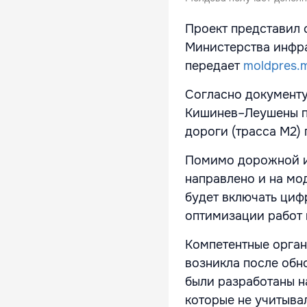
Проект представил 
Министерства инфра
передает
moldpres.
Согласно документу
Кишинев–Леушены пр
дороги (трасса M2)
Помимо дорожной и
направлено и на м
будет включать циф
оптимизации работ 
Компетентные орган
возникла после обн
были разработаны н
которые не учитыва