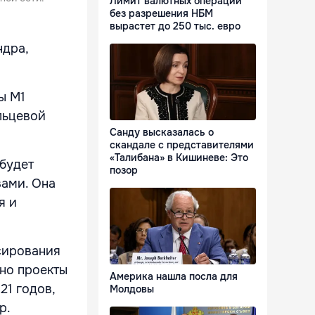
Лимит валютных операций
без разрешения НБМ
вырастет до 250 тыс. евро
ндра,
ы M1
льцевой
Санду высказалась о
скандале с представителями
«Талибана» в Кишиневе: Это
будет
позор
ами. Она
я и
сирования
ьно проекты
Америка нашла посла для
21 годов,
Молдовы
р.