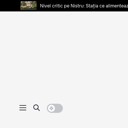
Nivel critic pe Nistru: Stația ce alimentea