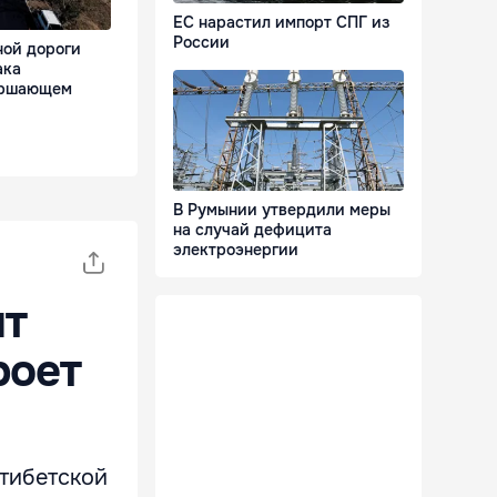
ЕС нарастил импорт СПГ из
России
ной дороги
ака
ершающем
В Румынии утвердили меры
на случай дефицита
электроэнергии
ит
роет
 тибетской