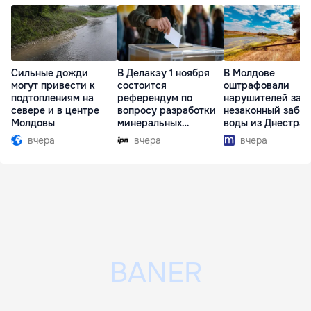
Сильные дожди
В Делакэу 1 ноября
В Молдове
могут привести к
состоится
оштрафовали
подтоплениям на
референдум по
нарушителей за
севере и в центре
вопросу разработки
незаконный забор
Молдовы
минеральных
воды из Днестра
ресурсов
вчера
вчера
вчера