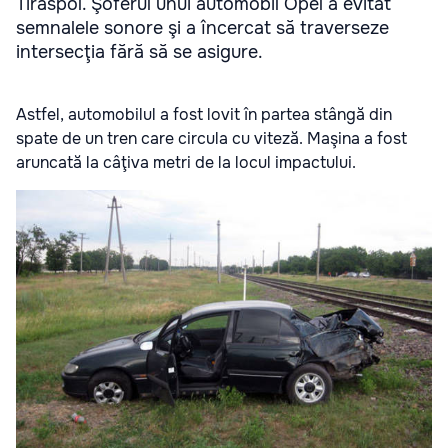
Tiraspol. Şoferul unui automobil Opel a evitat
semnalele sonore şi a încercat să traverseze
intersecţia fără să se asigure.
Astfel, automobilul a fost lovit în partea stângă din
spate de un tren care circula cu viteză. Maşina a fost
aruncată la câţiva metri de la locul impactului.