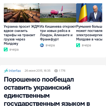
Украина просит ЖДМ
Из Кишинева откроют
Румыния больше 
вдвое снизить
три новых рейса в
может поставлять
тарифы на транзит
Лондон, Аликанте и
электроэнергию
грузов через
Франкфурт
Молдове в часы п
Молдову
вчера
вчера
вчера
Interfax
26 июня 2015, 16:35
1 776
Порошенко пообещал
оставить украинский
единственным
государственным языком в