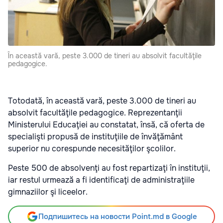
În această vară, peste 3.000 de tineri au absolvit facultăţile
pedagogice.
Totodată, în această vară, peste 3.000 de tineri au
absolvit facultăţile pedagogice. Reprezentanţii
Ministerului Educaţiei au constatat, însă, că oferta de
specialişti propusă de instituţiile de învăţământ
superior nu corespunde necesităţilor şcolilor.
Peste 500 de absolvenţi au fost repartizaţi în instituţii,
iar restul urmează a fi identificaţi de administraţiile
gimnaziilor şi liceelor.
Подпишитесь на новости Point.md в Google