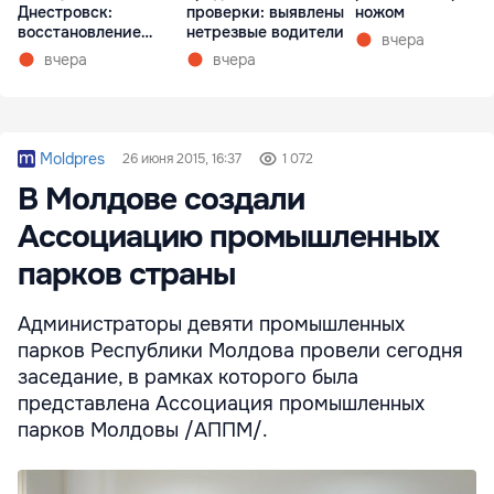
Днестровск:
проверки: выявлены
ножом
восстановление
нетрезвые водители
вчера
займет более недели
вчера
вчера
Moldpres
26 июня 2015, 16:37
1 072
В Молдове создали
Ассоциацию промышленных
парков страны
Администраторы девяти промышленных
парков Республики Молдова провели сегодня
заседание, в рамках которого была
представлена Ассоциация промышленных
парков Молдовы /АППМ/.