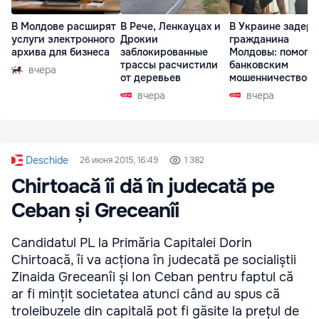
В Молдове расширят
В Рече, Ленкауцах и
В Украине задер
услуги электронного
Дрокии
гражданина
архива для бизнеса
заблокированные
Молдовы: помогал
трассы расчистили
банковским
вчера
от деревьев
мошенничеством 
Чехии
вчера
вчера
Deschide
26 июня 2015, 16:49
1 382
Chirtoacă îi dă în judecată pe
Ceban și Greceanîi
Candidatul PL la Primăria Capitalei Dorin
Chirtoacă, îi va acționa în judecată pe socialiștii
Zinaida Greceanîi și Ion Ceban pentru faptul că
ar fi mințit societatea atunci când au spus că
troleibuzele din capitală pot fi găsite la prețul de