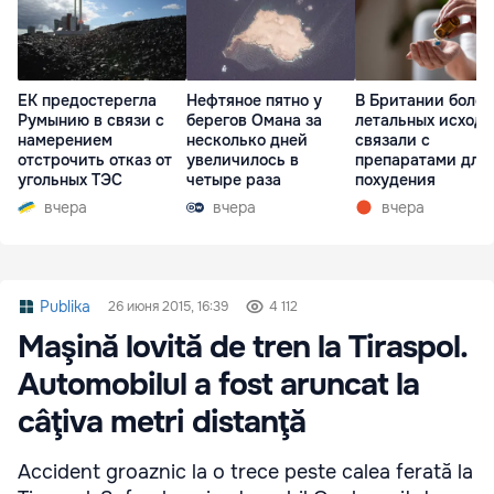
ЕК предостерегла
Нефтяное пятно у
В Британии более
Румынию в связи с
берегов Омана за
летальных исходо
намерением
несколько дней
связали с
отстрочить отказ от
увеличилось в
препаратами для
угольных ТЭС
четыре раза
похудения
вчера
вчера
вчера
Publika
26 июня 2015, 16:39
4 112
Maşină lovită de tren la Tiraspol.
Automobilul a fost aruncat la
câţiva metri distanţă
Accident groaznic la o trece peste calea ferată la