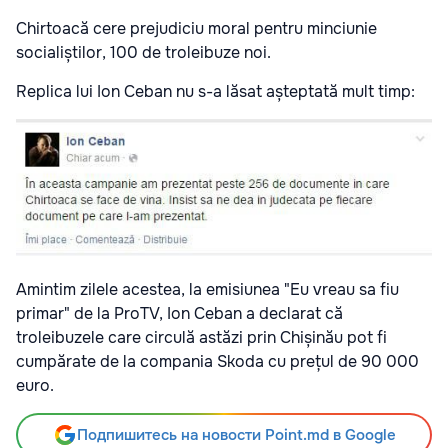
Chirtoacă cere prejudiciu moral pentru minciunie
socialiștilor, 100 de troleibuze noi.
Replica lui Ion Ceban nu s-a lăsat așteptată mult timp:
Amintim zilele acestea, la emisiunea "Eu vreau sa fiu
primar" de la ProTV, Ion Ceban a declarat că
troleibuzele care circulă astăzi prin Chișinău pot fi
cumpărate de la compania Skoda cu prețul de 90 000
euro.
Подпишитесь на новости Point.md в Google