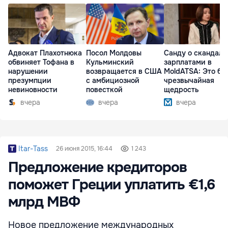
Адвокат Плахотнюка
Посол Молдовы
Санду о скандале
обвиняет Тофана в
Кульминский
зарплатами в
нарушении
возвращается в США
MoldATSA: Это бы
презумпции
с амбициозной
чрезвычайная
невиновности
повесткой
щедрость
вчера
вчера
вчера
Itar-Tass
26 июня 2015, 16:44
1 243
Предложение кредиторов
поможет Греции уплатить €1,6
млрд МВФ
Новое предложение международных