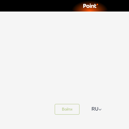
⌵
RU
Войти