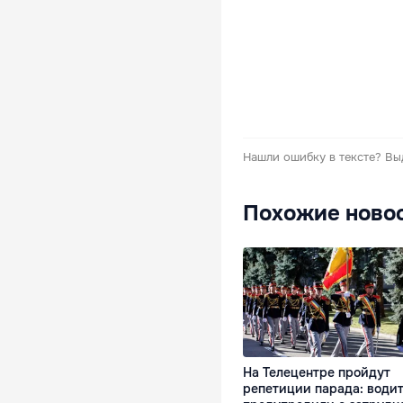
Нашли ошибку в тексте?
Вы
Похожие ново
На Телецентре пройдут
репетиции парада: води