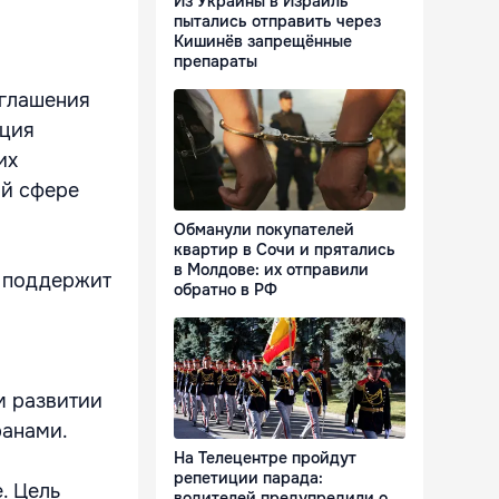
Из Украины в Израиль
пытались отправить через
Кишинёв запрещённые
препараты
оглашения
ация
их
ой сфере
Обманули покупателей
квартир в Сочи и прятались
в Молдове: их отправили
а поддержит
обратно в РФ
м развитии
ранами.
На Телецентре пройдут
репетиции парада:
. Цель
водителей предупредили о