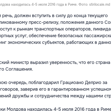
дова находилась 4-5 июля 2016 года в Риме. Фото: stirilocale.md
 речь, должен вступить в силу до конца текущего
ликованному пресс-релизу, положения данного С
оступ к рынкам транспортных операторов, ликвид
ортных услуг, обеспечение безопасных пассажирск
инг экономических субъектов, работающих в данн
нский министр выразил уверенность, что его стран
го Соглашения.
вою очередь, поблагодарил Грациоано Делрио за
говоров, заверив его в гарантированном успешно
шений дружбы и сотрудничества между нашими ст
ки Молдова находилась 4-5 июля 2016 года в Риме