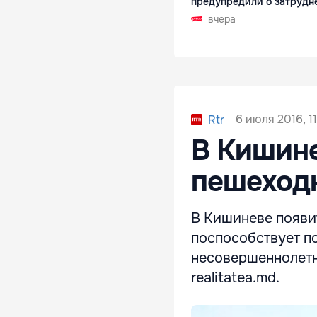
предупредили о затрудн
вчера
6 июля 2016, 1
Rtr
В Кишине
пешеходн
В Кишиневе появит
поспособствует п
несовершеннолетн
realitatea.md.