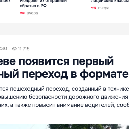
ениях
Молдове: их отправили
лицейские классы
обратно в РФ
вчера
вчера
1:30
11 715
ве появится первый
ый переход в формате
ся пешеходный переход, созданный в технике
овышению безопасности дорожного движения
их, а также повысит внимание водителей, соо