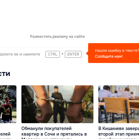
Разместить рекламу на сайте
Нашли ошибку в тексте
+
делите ее и нажмите
CTRL
ENTER
Сообщите нам!
сти
Обманули покупателей
В Кишиневе завер
телей
квартир в Сочи и прятались в
второй этап прием