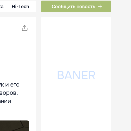
ка
Hi-Tech
Сообщить новость
к и его
воров,
ании