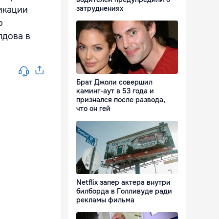
затруднениях
икации
о
лдова в
Брат Джоли совершил
каминг-аут в 53 года и
признался после развода,
что он гей
Netflix запер актера внутри
билборда в Голливуде ради
рекламы фильма