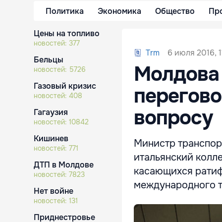
Политика
Экономика
Общество
Пр
Цены на топливо
новостей:
377
6 июля 2016, 1
Trm
Бельцы
Молдова 
новостей:
5726
Газовый кризис
перегово
новостей:
408
вопросу
Гагаузия
новостей:
10842
Кишинев
Министр транспор
новостей:
771
итальянский колле
ДТП в Молдове
касающихся ратиф
новостей:
7823
международного т
Нет войне
новостей:
131
Приднестровье