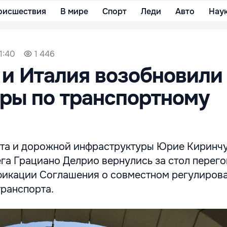
оисшествия
В мире
Спорт
Леди
Авто
Нау
1:40
1 446
и Италия возобновили
ры по транспортному
та и дорожной инфраструктуры Юрие Киринчу
га Грациано Делрио вернулись за стол перего
икации Соглашения о совместном регулиров
ранспорта.