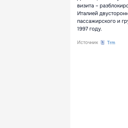
визита – разблокир
Италией двусторон
пассажирского и гр
1997 году.
Источник
Trm