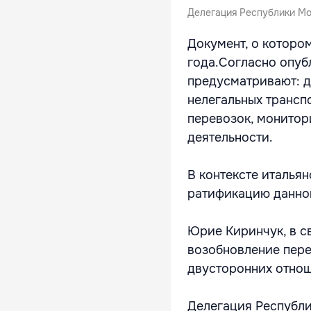
Делегация Республики Мол
Документ, о котором
года.Согласно опуб
предусматривают: д
нелегальных трансп
перевозок, монитор
деятельности.
В контексте италья
ратификацию данно
Юрие Киринчук, в с
возобновление пере
двусторонних отно
Делегация Республи