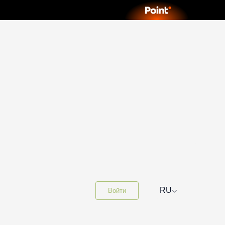
⌵
RU
Войти