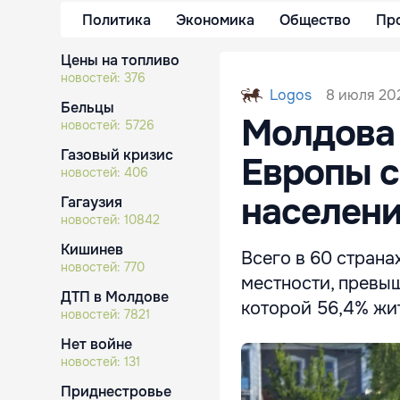
Политика
Экономика
Общество
Пр
Цены на топливо
новостей:
376
8 июля 202
Logos
Бельцы
Молдова 
новостей:
5726
Газовый кризис
Европы 
новостей:
406
населен
Гагаузия
новостей:
10842
Кишинев
Всего в 60 страна
новостей:
770
местности, превыш
ДТП в Молдове
которой 56,4% жи
новостей:
7821
Нет войне
новостей:
131
Приднестровье