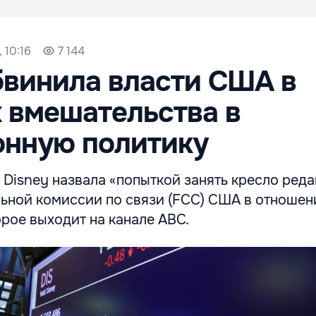
 10:16
7 144
бвинила власти США в
 вмешательства в
онную политику
Disney назвала «попыткой занять кресло реда
ьной комиссии по связи (FCC) США в отношен
орое выходит на канале ABC.