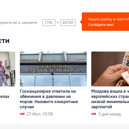
Нашли ошибку в тексте
+
делите ее и нажмите
CTRL
ENTER
Сообщите нам!
сти
Госканцелярия ответила на
Молдова вошла в 
селах
обвинения в давлении на
европейских стран
мэров: Назовите конкретные
низкой минималь
случаи
зарплатой
27 Июл. 13:09
3 дня назад