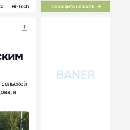
ка
Hi-Tech
Сообщить новость
а
ским
в сельской
ова, в