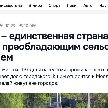
оисшествия
В мире
Спорт
Леди
Авто
Нау
6, 10:23
10 966
– единственная стран
с преобладающим сель
ием
х мира из 197 доля населения, проживающего 
ает долю городского. К ним относится и Молд
телей живут вне городов.