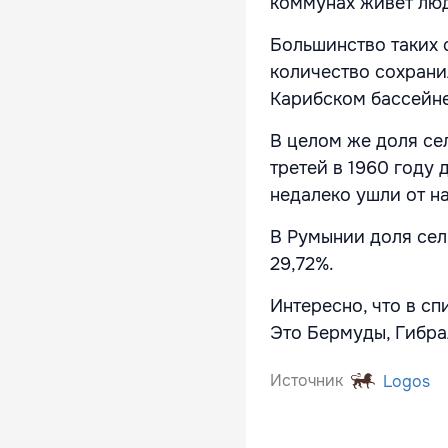
коммунах живёт люд
Большинство таких 
количество сохрани
Карибском бассейн
В целом же доля се
третей в 1960 году
недалеко ушли от н
В Румынии доля сель
29,72%.
Интересно, что в сп
Это Бермуды, Гибрал
Источник
Logos