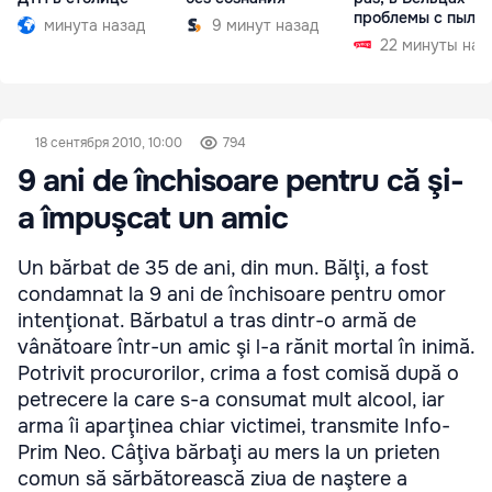
проблемы с пыль
минута назад
9 минут назад
22 минуты наз
18 сентября 2010, 10:00
794
9 ani de închisoare pentru că şi-
a împuşcat un amic
Un bărbat de 35 de ani, din mun. Bălţi, a fost
condamnat la 9 ani de închisoare pentru omor
intenţionat. Bărbatul a tras dintr-o armă de
vânătoare într-un amic şi l-a rănit mortal în inimă.
Potrivit procurorilor, crima a fost comisă după o
petrecere la care s-a consumat mult alcool, iar
arma îi aparţinea chiar victimei, transmite Info-
Prim Neo. Câţiva bărbaţi au mers la un prieten
comun să sărbătorească ziua de naştere a