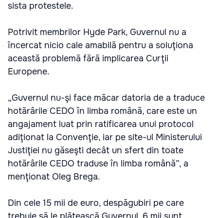
sista protestele.
Potrivit membrilor Hyde Park, Guvernul nu a
încercat nicio cale amabilă pentru a soluţiona
această problemă fără implicarea Curţii
Europene.
„Guvernul nu-şi face măcar datoria de a traduce
hotărârile CEDO în limba română, care este un
angajament luat prin ratificarea unui protocol
adiţionat la Convenţie, iar pe site-ul Ministerului
Justiţiei nu găseşti decât un sfert din toate
hotărârile CEDO traduse în limba română”, a
menţionat Oleg Brega.
Din cele 15 mii de euro, despăgubiri pe care
trebuie să le plătească Guvernul, 6 mii sunt