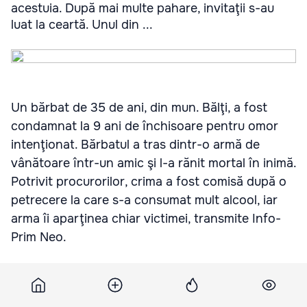
acestuia. După mai multe pahare, invitaţii s-au
luat la ceartă. Unul din ...
Un bărbat de 35 de ani, din mun. Bălţi, a fost
condamnat la 9 ani de închisoare pentru omor
intenţionat. Bărbatul a tras dintr-o armă de
vânătoare într-un amic şi l-a rănit mortal în inimă.
Potrivit procurorilor, crima a fost comisă după o
petrecere la care s-a consumat mult alcool, iar
arma îi aparţinea chiar victimei, transmite Info-
Prim Neo.
Câţiva bărbaţi au mers la un prieten comun să
sărbătorească ziua de naştere a acestuia. După