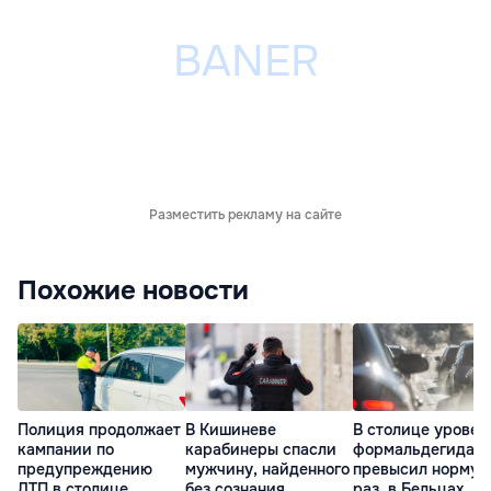
Разместить рекламу на сайте
Похожие новости
Полиция продолжает
В Кишиневе
В столице уровен
кампании по
карабинеры спасли
формальдегида
предупреждению
мужчину, найденного
превысил норму в
ДТП в столице
без сознания
раз, в Бельцах