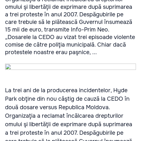
omului şi libertăţii de exprimare după suprimarea
a trei proteste în anul 2007. Despăgubirile pe
care trebuie să le plătească Guvernul însumează
15 mii de euro, transmite Info-Prim Neo.
„Dosarele la CEDO au vizat trei episoade violente
comise de către poliţia municipală. Chiar dacă
protestele noastre erau paşnice, ...
La trei ani de la producerea incidentelor, Hyde
Park obţine din nou câştig de cauză la CEDO în
două dosare versus Republica Moldova.
Organizaţia a reclamat încălcarea drepturilor
omului şi libertăţii de exprimare după suprimarea
a trei proteste în anul 2007. Despăgubirile pe