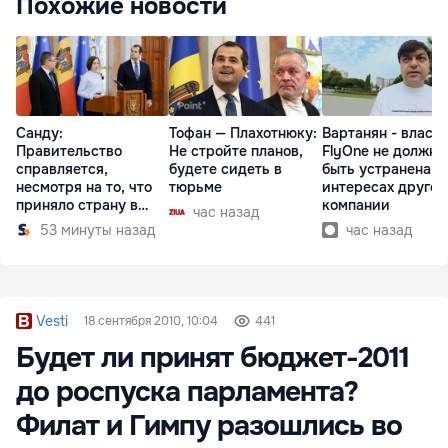
Похожие новости
Санду:
Тофан — Плахотнюку:
Вартанян - властя
Правительство
Не стройте планов,
FlyOne не должна
справляется,
будете сидеть в
быть устранена в
несмотря на то, что
тюрьме
интересах другой
приняло страну в
компании
час назад
разгар кризиса
53 минуты назад
час назад
Vesti
18 сентября 2010, 10:04
441
Будет ли принят бюджет-2011
до роспуска парламента?
Филат и Гимпу разошлись во