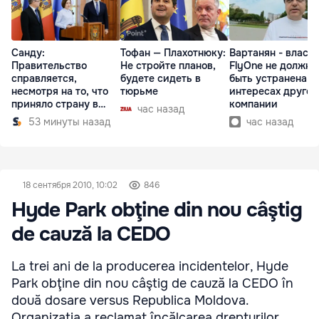
Санду:
Тофан — Плахотнюку:
Вартанян - властя
Правительство
Не стройте планов,
FlyOne не должна
справляется,
будете сидеть в
быть устранена в
несмотря на то, что
тюрьме
интересах другой
приняло страну в
компании
час назад
разгар кризиса
53 минуты назад
час назад
18 сентября 2010, 10:02
846
Hyde Park obţine din nou câştig
de cauză la CEDO
La trei ani de la producerea incidentelor, Hyde
Park obţine din nou câştig de cauză la CEDO în
două dosare versus Republica Moldova.
Organizaţia a reclamat încălcarea drepturilor