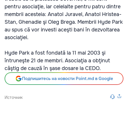
pentru asociaţie, iar celelalte pentru patru dintre
membrii acesteia: Anatol Juravel, Anatol Hristea-
Stan, Ghenadie şi Oleg Brega. Membrii Hyde Park
au spus că vor investi aceşti bani în dezvoltarea
asociaţiei.
Hyde Park a fost fondată la 11 mai 2003 şi
întruneşte 21 de membri. Asociaţia a obţinut
câştig de cauză în şase dosare la CEDO.
Подпишитесь на новости Point.md в Google
Источник