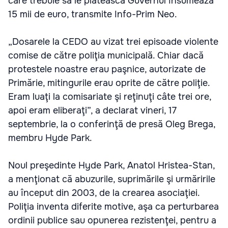
care trebuie să le plătească Guvernul însumează
15 mii de euro, transmite Info-Prim Neo.
„Dosarele la CEDO au vizat trei episoade violente
comise de către poliţia municipală. Chiar dacă
protestele noastre erau paşnice, autorizate de
Primărie, mitingurile erau oprite de către poliţie.
Eram luaţi la comisariate şi reţinuţi câte trei ore,
apoi eram eliberaţi”, a declarat vineri, 17
septembrie, la o conferinţă de presă Oleg Brega,
membru Hyde Park.
Noul preşedinte Hyde Park, Anatol Hristea-Stan,
a menţionat că abuzurile, suprimările şi urmăririle
au început din 2003, de la crearea asociaţiei.
Poliţia inventa diferite motive, aşa ca perturbarea
ordinii publice sau opunerea rezistenţei, pentru a