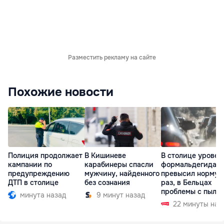
Разместить рекламу на сайте
Похожие новости
Полиция продолжает
В Кишиневе
В столице уровен
кампании по
карабинеры спасли
формальдегида
предупреждению
мужчину, найденного
превысил норму в
ДТП в столице
без сознания
раз, в Бельцах
проблемы с пыль
минута назад
9 минут назад
22 минуты наз