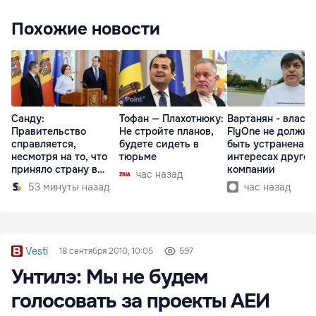
Похожие новости
Санду:
Тофан — Плахотнюку:
Вартанян - властя
Правительство
Не стройте планов,
FlyOne не должна
справляется,
будете сидеть в
быть устранена в
несмотря на то, что
тюрьме
интересах другой
приняло страну в
компании
час назад
разгар кризиса
53 минуты назад
час назад
Vesti
18 сентября 2010, 10:05
597
Унтилэ: Мы не будем
голосовать за проекты АЕИ