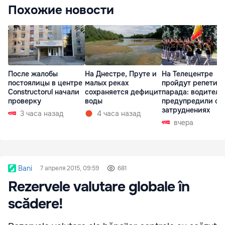
Похожие новости
После жалобы
На Днестре, Пруте и
На Телецентре
постоялицы в центре
малых реках
пройдут репетиц
Constructorul начали
сохраняется дефицит
парада: водителе
проверку
воды
предупредили о
затруднениях
3 часа назад
4 часа назад
вчера
Bani
7 апреля 2015, 09:59
681
Rezervele valutare globale în
scădere!