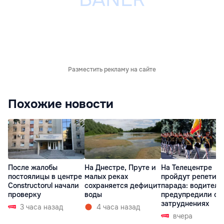
Разместить рекламу на сайте
Похожие новости
После жалобы
На Днестре, Пруте и
На Телецентре
постоялицы в центре
малых реках
пройдут репетиц
Constructorul начали
сохраняется дефицит
парада: водителе
проверку
воды
предупредили о
затруднениях
3 часа назад
4 часа назад
вчера