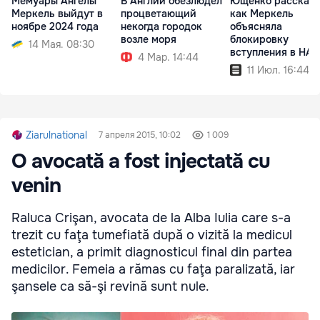
Мемуары Ангелы
В Англии обезлюдел
Ющенко рассказа
Меркель выйдут в
процветающий
как Меркель
ноябре 2024 года
некогда городок
объясняла
возле моря
блокировку
14 Мая. 08:30
вступления в НА
4 Мар. 14:44
11 Июл. 16:44
Ziarulnational
7 апреля 2015, 10:02
1 009
O avocată a fost injectată cu
venin
Raluca Crişan, avocata de la Alba Iulia care s-a
trezit cu faţa tumefiată după o vizită la medicul
estetician, a primit diagnosticul final din partea
medicilor. Femeia a rămas cu faţa paralizată, iar
şansele ca să-şi revină sunt nule.