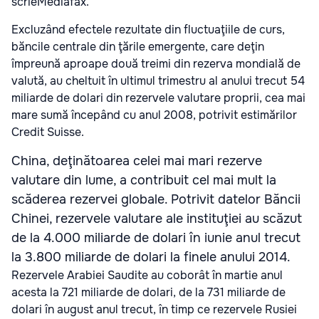
scrieMediafax.
Excluzând efectele rezultate din fluctuaţiile de curs,
băncile centrale din ţările emergente, care deţin
împreună aproape două treimi din rezerva mondială de
valută, au cheltuit în ultimul trimestru al anului trecut 54
miliarde de dolari din rezervele valutare proprii, cea mai
mare sumă începând cu anul 2008, potrivit estimărilor
Credit Suisse.
China, deţinătoarea celei mai mari rezerve
valutare din lume, a contribuit cel mai mult la
scăderea rezervei globale. Potrivit datelor Băncii
Chinei, rezervele valutare ale instituţiei au scăzut
de la 4.000 miliarde de dolari în iunie anul trecut
la 3.800 miliarde de dolari la finele anului 2014.
Rezervele Arabiei Saudite au coborât în martie anul
acesta la 721 miliarde de dolari, de la 731 miliarde de
dolari în august anul trecut, în timp ce rezervele Rusiei