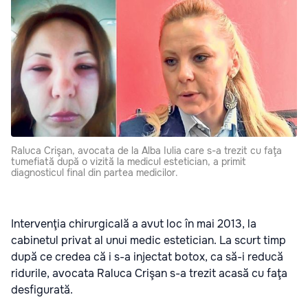
Raluca Crişan, avocata de la Alba Iulia care s-a trezit cu faţa
tumefiată după o vizită la medicul estetician, a primit
diagnosticul final din partea medicilor.
Intervenţia chirurgicală a avut loc în mai 2013, la
cabinetul privat al unui medic estetician. La scurt timp
după ce credea că i s-a injectat botox, ca să-i reducă
ridurile, avocata Raluca Crişan s-a trezit acasă cu faţa
desfigurată.