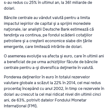
s-au redus cu 25% în ultimul an, la 361 miliarde de
dolari.
Băncile centrale au vândut valută pentru a limita
impactul ieşirilor de capital şi a sprijini monedele
naţionale, iar analiştii Deutsche Bank estimează că
tendinţa va continua, pe fondul scăderii cotaţiilor
petroliere şi a creşterii economice slabe din ţările
emergente, care limitează intrările de dolari.
O asemenea evoluţie va afecta şi euro, care în ultimii ani
a beneficiat de pe urma achiziţiilor făcute de băncile
centrale pentru a-şi diversifica deţinerile în valută.
Ponderea deţinerilor în euro în totalul rezervelor
valutare globale a scăzut la 22% în 2014, cel mai redus
procentaj începând cu anul 2002, în timp ce rezervele în
dolari au crescut la cel mai ridicat nivel din ultimii cinci
ani, de 63%, potrivit datelor Fondului Monetar
Internaţional (FMI).