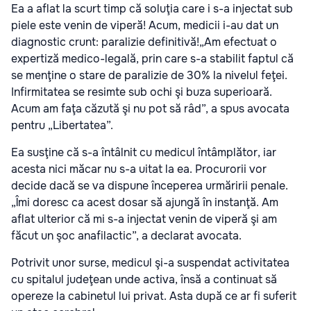
Ea a aflat la scurt timp că soluţia care i s-a injectat sub
piele este venin de viperă! Acum, medicii i-au dat un
diagnostic crunt: paralizie definitivă!
„Am efectuat o
expertiză medico-legală, prin care s-a stabilit faptul că
se menţine o stare de paralizie de 30% la nivelul feţei.
Infirmitatea se resimte sub ochi şi buza superioară.
Acum am faţa căzută şi nu pot să râd”, a spus avocata
pentru „Libertatea”.
Ea susţine că s-a întâlnit cu medicul întâmplător, iar
acesta nici măcar nu s-a uitat la ea. Procurorii vor
decide dacă se va dispune începerea urmăririi penale.
„Îmi doresc ca acest dosar să ajungă în instanţă. Am
aflat ulterior că mi s-a injectat venin de viperă şi am
făcut un şoc anafilactic”, a declarat avocata.
Potrivit unor surse, medicul şi-a suspendat activitatea
cu spitalul judeţean unde activa, însă a continuat să
opereze la cabinetul lui privat. Asta după ce ar fi suferit