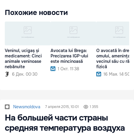
Похожие новости
Veninul, ucigaș și
Avocata lui Brega:
O avocată în drept
medicament: Cinci
Precizarea IGP-ului
omului, amenințat
animale veninoase
este mincinoasă
vecinul său cu răfu
nebănuite
fizică
1 Окт. 11:38
6 Дек. 00:30
16 Мая. 14:50
Newsmoldova
7 апреля 2015, 10:01
1 355
На большей части страны
средняя температура воздуха