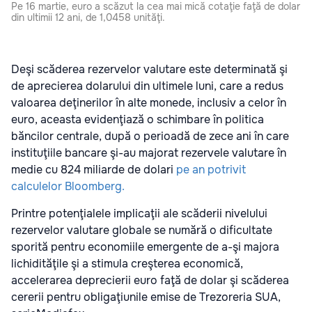
Pe 16 martie, euro a scăzut la cea mai mică cotaţie faţă de dolar
din ultimii 12 ani, de 1,0458 unităţi.
Deşi scăderea rezervelor valutare este determinată şi
de aprecierea dolarului din ultimele luni, care a redus
valoarea deţinerilor în alte monede, inclusiv a celor în
euro, aceasta evidenţiază o schimbare în politica
băncilor centrale, după o perioadă de zece ani în care
instituţiile bancare şi-au majorat rezervele valutare în
medie cu 824 miliarde de dolari
pe an potrivit
calculelor Bloomberg.
Printre potenţialele implicaţii ale scăderii nivelului
rezervelor valutare globale se numără o dificultate
sporită pentru economiile emergente de a-şi majora
lichidităţile şi a stimula creşterea economică,
accelerarea deprecierii euro faţă de dolar şi scăderea
cererii pentru obligaţiunile emise de Trezoreria SUA,