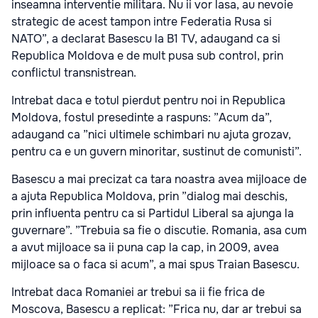
inseamna interventie militara. Nu ii vor lasa, au nevoie
strategic de acest tampon intre Federatia Rusa si
NATO”, a declarat Basescu la B1 TV, adaugand ca si
Republica Moldova e de mult pusa sub control, prin
conflictul transnistrean.
Intrebat daca e totul pierdut pentru noi in Republica
Moldova, fostul presedinte a raspuns: ”Acum da”,
adaugand ca ”nici ultimele schimbari nu ajuta grozav,
pentru ca e un guvern minoritar, sustinut de comunisti”.
Basescu a mai precizat ca tara noastra avea mijloace de
a ajuta Republica Moldova, prin ”dialog mai deschis,
prin influenta pentru ca si Partidul Liberal sa ajunga la
guvernare”. ”Trebuia sa fie o discutie. Romania, asa cum
a avut mijloace sa ii puna cap la cap, in 2009, avea
mijloace sa o faca si acum”, a mai spus Traian Basescu.
Intrebat daca Romaniei ar trebui sa ii fie frica de
Moscova, Basescu a replicat: ”Frica nu, dar ar trebui sa