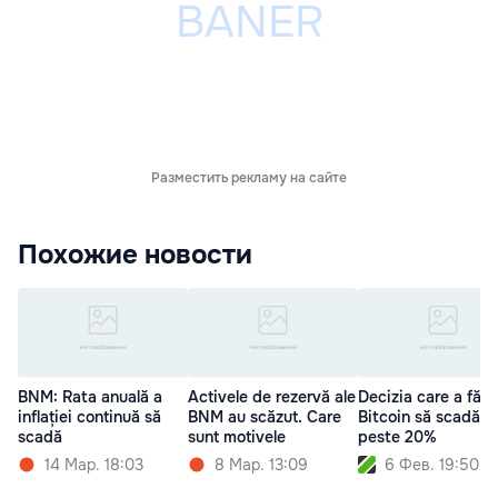
Разместить рекламу на сайте
Похожие новости
BNM: Rata anuală a
Activele de rezervă ale
Decizia care a făcu
inflației continuă să
BNM au scăzut. Care
Bitcoin să scadă c
scadă
sunt motivele
peste 20%
14 Мар. 18:03
8 Мар. 13:09
6 Фев. 19:50