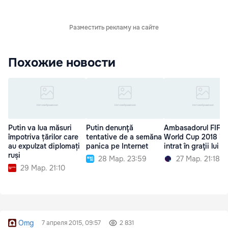
Разместить рекламу на сайте
Похожие новости
Putin va lua măsuri
Putin denunţă
Ambasadorul FIFA
împotriva țărilor care
tentative de a semăna
World Cup 2018 i-ar
au expulzat diplomați
panica pe Internet
intrat în graţii lui P
ruși
28 Мар. 23:59
27 Мар. 21:18
29 Мар. 21:10
Omg
7 апреля 2015, 09:57
2 831