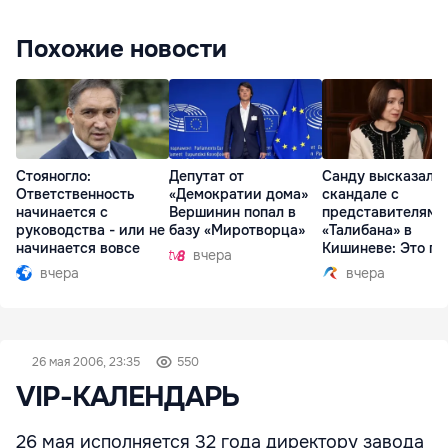
Похожие новости
Стояногло:
Депутат от
Санду высказалас
Ответственность
«Демократии дома»
скандале с
начинается с
Вершинин попал в
представителями
руководства - или не
базу «Миротворца»
«Талибана» в
начинается вовсе
Кишиневе: Это по
вчера
вчера
вчера
26 мая 2006, 23:35
550
VIP-КАЛЕНДАРЬ
26 мая исполняется 32 года директору завода