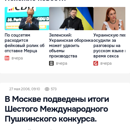
По соцсетям
Зеленский:
Украинскую певи
расходится
Украинская оборонка
осудили за
фейковый ролик об
может удвоить
разговоры на
отставке Мерца
объемы
русском языке во
производства
время секса
вчера
вчера
вчера
27 мая 2006, 09:10
573
В Москве подведены итоги
Шестого Международного
Пушкинского конкурса.