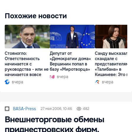
Похожие новости
Стояногло:
Депутат от
Санду высказалас
Ответственность
«Демократии дома»
скандале с
начинается с
Вершинин попал в
представителями
руководства - или не
базу «Миротворца»
«Талибана» в
начинается вовсе
Кишиневе: Это по
вчера
вчера
вчера
BASA-Press
27 мая 2006, 10:46
482
Внешнеторговые обмены
приднестровских фирм,