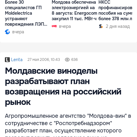
Более 30
Молдова обеспечена
НКСС
специалистов ГП
электроэнергией на
профинансирова
Moldelectrica
8 августа: Energocom
пособия на сумму
устраняют
закупил 11 тыс. МВт·ч
более 378 млн ле
повреждения ЛЭП
вчера
2 дня назад
Бельцы-Днестровск
вчера
Lenta
27 мая 2006, 10:43
636
Молдавские виноделы
разрабатывают план
возвращения на российский
рынок
Агропромышленное агентство "Молдова-вин" в
сотрудничестве с "Роспотребнадзором"
разработает план, осуществление которого