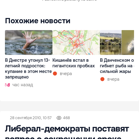
Похожие новости
В Днестре утонул 13-
Кишинёв встал в
В Данченском озе
летний подросток:
гигантских пробках
гибнет рыба на ф
купание в этом месте
сильной жары
вчера
запрещено
вчера
час назад
28 сентября 2010, 10:57
468
Либерал-демократы поставят