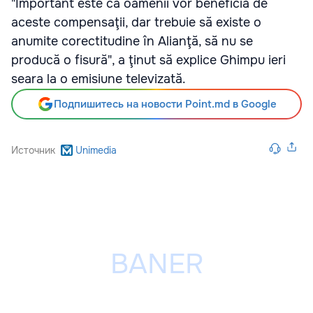
"Important este că oamenii vor beneficia de
aceste compensaţii, dar trebuie să existe o
anumite corectitudine în Alianţă, să nu se
producă o fisură", a ţinut să explice Ghimpu ieri
seara la o emisiune televizată.
Подпишитесь на новости Point.md в Google
Источник
Unimedia