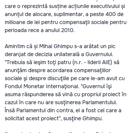
care o reprezintă susține acțiunile executivului și
anunțul de alocare, suplimentar, a peste 400 de
milioane de lei pentru compensaţii sociale pentru
perioada rece a anului 2010.
Amintim că și Mihai Ghimpu s-a arătat un pic
deranjat de decizia unilaterală a Guvernului.
"Trebuia să ieşim toţi patru (n.r. - liderii AIE) să
anunţăm despre acordarea compensaţiilor
sociale şi despre discuţiile pe care le-am avut cu
Fondul Monetar Internaţional. "Guvernul îşi
asuma răspunderea să vină cu propriul proiect în
cazul în care nu are susţinerea Parlamentului.
Însă Parlamentul din contra, el a fost cel care a
solicitat acest proiect", susţine Ghimpu.