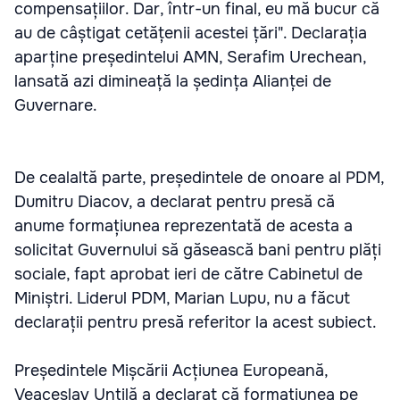
compensațiilor. Dar, într-un final, eu mă bucur că
au de câștigat cetățenii acestei țări". Declarația
aparține președintelui AMN, Serafim Urechean,
lansată azi dimineață la ședința Alianței de
Guvernare.
De cealaltă parte, președintele de onoare al PDM,
Dumitru Diacov, a declarat pentru presă că
anume formațiunea reprezentată de acesta a
solicitat Guvernului să găsească bani pentru plăți
sociale, fapt aprobat ieri de către Cabinetul de
Miniștri. Liderul PDM, Marian Lupu, nu a făcut
declarații pentru presă referitor la acest subiect.
Președintele Mișcării Acțiunea Europeană,
Veaceslav Untilă a declarat că formațiunea pe