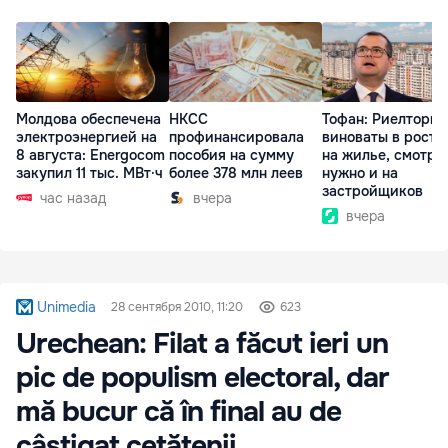
Молдова обеспечена
НКСС
Тофан: Риелторы 
электроэнергией на
профинансировала
виноваты в росте
8 августа: Energocom
пособия на сумму
на жилье, смотре
закупил 11 тыс. МВт·ч
более 378 млн леев
нужно и на
застройщиков
час назад
вчера
вчера
Unimedia
28 сентября 2010, 11:20
623
Urechean: Filat a făcut ieri un
pic de populism electoral, dar
mă bucur că în final au de
câștigat cetățenii