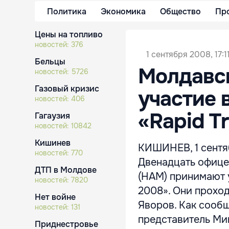
Политика
Экономика
Общество
Пр
Цены на топливо
новостей:
376
1 сентября 2008, 17:1
Бельцы
Молдавс
новостей:
5726
Газовый кризис
участие 
новостей:
406
«Rapid T
Гагаузия
новостей:
10842
Кишинев
КИШИНЕВ, 1 сентя
новостей:
770
Двенадцать офице
ДТП в Молдове
(НАМ) принимают у
новостей:
7820
2008». Они проход
Нет войне
Яворов. Как соо
новостей:
131
представитель Ми
Приднестровье