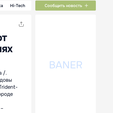
ка
Hi-Tech
Сообщить новость
ют
иях
 /.
лдовы
rident-
городе
 –