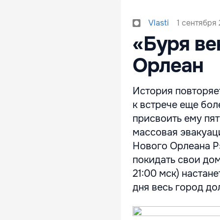
1 сентября 
Vlasti
«Буря ве
Орлеан
История повторяет
к встрече еще бол
присвоить ему пя
массовая эвакуац
Нового Орлеана Р
покидать свои дома
21:00 мск) настан
дня весь город дол