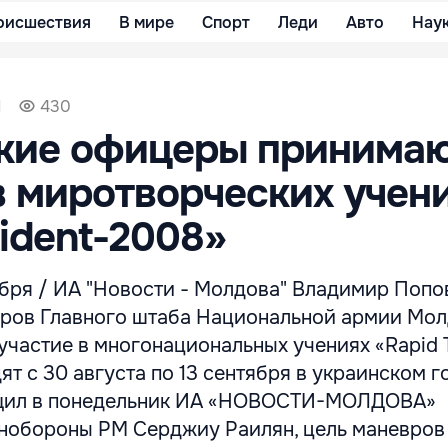
оисшествия
В мире
Спорт
Леди
Авто
Нау
1
430
кие офицеры принима
в миротворческих учен
rident-2008»
бря / ИА "Новости - Молдова" Владимир Попов
ров Главного штаба Национальной армии Мо
частие в многонациональных учениях «Rapid T
ят с 30 августа по 13 сентября в украинском 
бщил в понедельник ИА «НОВОСТИ-МОЛДОВА»
нобороны РМ Серджиу Раилян, цель маневров