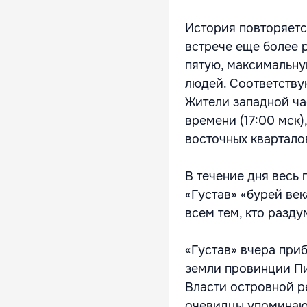
История повторяетс
встрече еще более 
пятую, максимальну
людей. Соответств
Жители западной ча
времени (17:00 мск)
восточных квартало
В течение дня весь
«Густав» «бурей век
всем тем, кто разду
«Густав» вчера приб
земли провинции Пи
Власти островной р
очевидцы упоминают