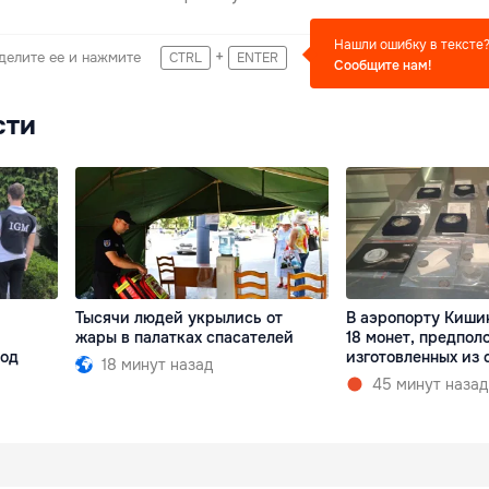
Нашли ошибку в тексте
+
делите ее и нажмите
CTRL
ENTER
Сообщите нам!
сти
Тысячи людей укрылись от
В аэропорту Киши
жары в палатках спасателей
18 монет, предпол
под
изготовленных из 
18 минут назад
45 минут назад