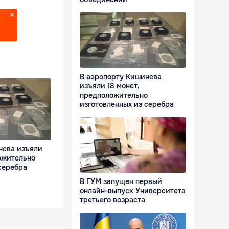
?
В аэропорту Кишинева
изъяли 18 монет,
предположительно
изготовленных из серебра
нева изъяли
ожительно
серебра
В ГУМ запущен первый
онлайн-выпуск Университета
третьего возраста