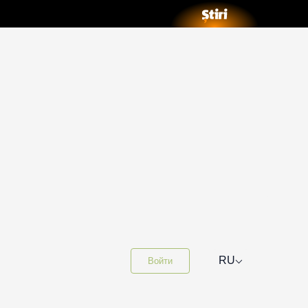
⌵
RU
Войти