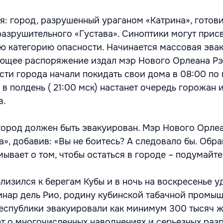
я: город, разрушенный ураганом «Катрина», готови
разрушительного «Густава». Синоптики могут прис
ю категорию опасности. Начинается массовая эва
ующее распоряжение издал мэр Нового Орлеана Р
сти города начали покидать свои дома в 08:00 по
, в полдень ( 21:00 мск) настанет очередь горожан 
в.
 город должен быть эвакуирован. Мэр Нового Орле
а», добавив: «Вы не боитесь? А следовало бы. Обр
мывает о том, чтобы остаться в городе – подумайте
лизился к берегам Кубы и в ночь на воскресенье у
нар дель Рио, родину кубинской табачной промыш
еспублики эвакуировали как минимум 300 тысяч ж
 о многочисленных наводнениях и серьезных раз