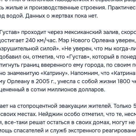
ь жилые и производственные строения. Практичес
д водой. Данных о жертвах пока нет.
Густав» проходит через мексиканский залив, скоро
достигает 240 км/час. Мэр Нового Орлеана уверен,
азрушительной силой». «Не уверен, что мы когда-л
добавил он, отметив, что «Густав», который в поне
тигнуть границ вверенного ему города, по своим 
но знаменитую «Катрину». Напомним, что «Катрина
у Орлеану в 2005 г., унесла с собой жизни 1800 ч
цененный в сотни миллионов долларов.
ает на стопроцентной эвакуации жителей. Только 
своих местах. Нейджин особо отметил, что те, нес
 все-таки решат остаться в своих домах, могут не
мощь спасателей и служб экстренного реагировани