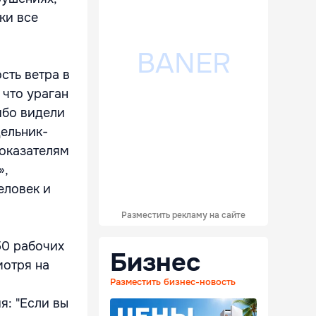
ки все
сть ветра в
 что ураган
ибо видели
дельник-
показателям
»,
еловек и
Разместить рекламу на сайте
50 рабочих
Бизнес
мотря на
Разместить бизнес-новость
я: "Если вы