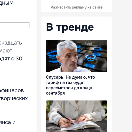
адным
Разместить рекламу на сайте
В тренде
енадцать
имают
одят с 30
Слусарь: Не думаю, что
тариф на газ будет
пересмотрен до конца
 офицеров
сентября
творческих
янса и