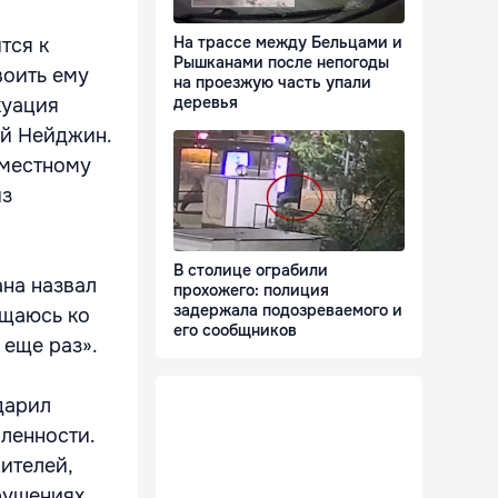
На трассе между Бельцами и
тся к
Рышканами после непогоды
воить ему
на проезжую часть упали
деревья
куация
эй Нейджин.
 местному
из
В столице ограбили
ана назвал
прохожего: полиция
задержала подозреваемого и
ащаюсь ко
его сообщников
 еще раз».
дарил
ленности.
ителей,
рушениях,