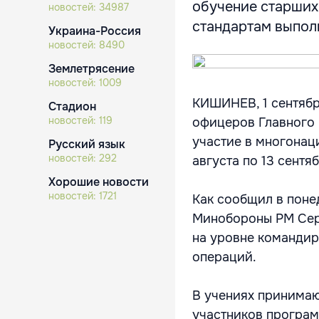
обучение старших
новостей:
34987
стандартам выполн
Украина-Россия
новостей:
8490
Землетрясение
новостей:
1009
КИШИНЕВ, 1 сентябр
Стадион
новостей:
119
офицеров Главного
участие в многонаци
Русский язык
новостей:
292
августа по 13 сентя
Хорошие новости
новостей:
1721
Как сообщил в пон
Минобороны РМ Сер
на уровне командир
операций.
В учениях принимаю
участников програм