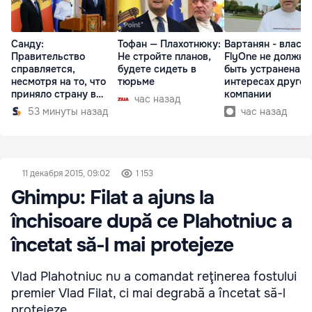
Санду:
Тофан — Плахотнюку:
Вартанян - властя
Правительство
Не стройте планов,
FlyOne не должна
справляется,
будете сидеть в
быть устранена в
несмотря на то, что
тюрьме
интересах другой
приняло страну в
компании
час назад
разгар кризиса
53 минуты назад
час назад
11 декабря 2015, 09:02
1 153
Ghimpu: Filat a ajuns la
închisoare după ce Plahotniuc a
încetat să-l mai protejeze
Vlad Plahotniuc nu a comandat reţinerea fostului
premier Vlad Filat, ci mai degrabă a încetat să-l
protejeze.