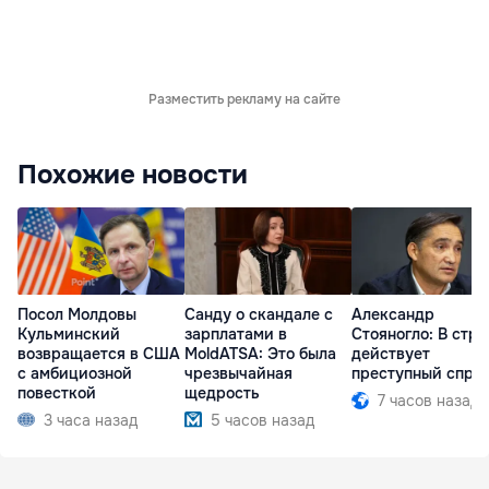
Разместить рекламу на сайте
Похожие новости
Посол Молдовы
Санду о скандале с
Александр
Кульминский
зарплатами в
Стояногло: В стра
возвращается в США
MoldATSA: Это была
действует
с амбициозной
чрезвычайная
преступный спру
повесткой
щедрость
7 часов назад
3 часа назад
5 часов назад