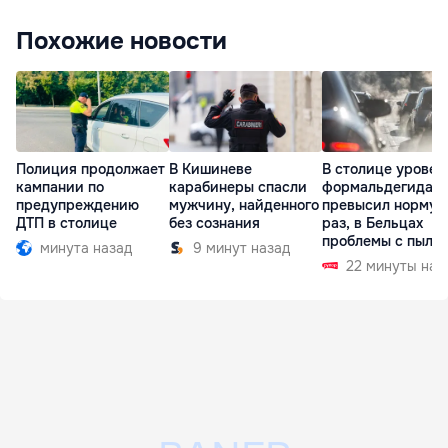
Похожие новости
Полиция продолжает
В Кишиневе
В столице уровен
кампании по
карабинеры спасли
формальдегида
предупреждению
мужчину, найденного
превысил норму в
ДТП в столице
без сознания
раз, в Бельцах
проблемы с пыль
минута назад
9 минут назад
22 минуты наз