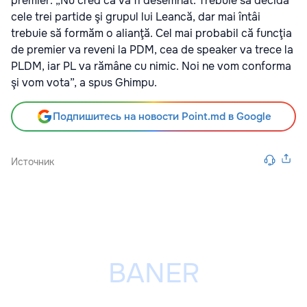
premier. „Nu cred că va fi desemnat. Trebuie să decidă
cele trei partide şi grupul lui Leancă, dar mai întâi
trebuie să formăm o alianţă. Cel mai probabil că funcţia
de premier va reveni la PDM, cea de speaker va trece la
PLDM, iar PL va rămâne cu nimic. Noi ne vom conforma
şi vom vota”, a spus Ghimpu.
Подпишитесь на новости Point.md в Google
Источник