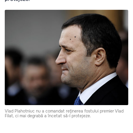
Vlad Plahotniuc nu a comandat reţinerea fostului premier Vlad
Filat, ci mai degrabă a încetat să-l protejeze.