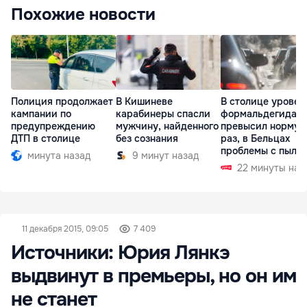
Похожие новости
Полиция продолжает
В Кишиневе
В столице уровен
кампании по
карабинеры спасли
формальдегида
предупреждению
мужчину, найденного
превысил норму в
ДТП в столице
без сознания
раз, в Бельцах
проблемы с пыль
минута назад
9 минут назад
22 минуты наз
11 декабря 2015, 09:05
7 409
Источники: Юрия Лянкэ
выдвинут в премьеры, но он им
не станет