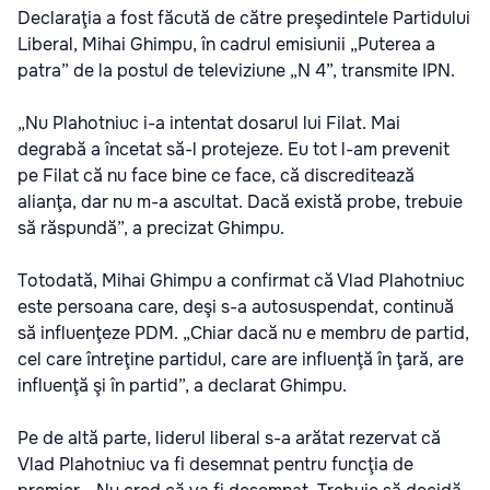
Declaraţia a fost făcută de către preşedintele Partidului
Liberal, Mihai Ghimpu, în cadrul emisiunii „Puterea a
patra” de la postul de televiziune „N 4”, transmite IPN.
„Nu Plahotniuc i-a intentat dosarul lui Filat. Mai
degrabă a încetat să-l protejeze. Eu tot l-am prevenit
pe Filat că nu face bine ce face, că discreditează
alianţa, dar nu m-a ascultat. Dacă există probe, trebuie
să răspundă”, a precizat Ghimpu.
Totodată, Mihai Ghimpu a confirmat că Vlad Plahotniuc
este persoana care, deşi s-a autosuspendat, continuă
să influenţeze PDM. „Chiar dacă nu e membru de partid,
cel care întreţine partidul, care are influenţă în ţară, are
influenţă şi în partid”, a declarat Ghimpu.
Pe de altă parte, liderul liberal s-a arătat rezervat că
Vlad Plahotniuc va fi desemnat pentru funcţia de