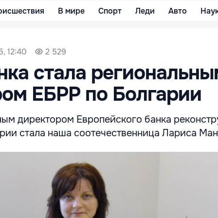
оисшествия
В мире
Спорт
Леди
Авто
Нау
, 12:40
2 529
ка стала региональны
ом ЕБРР по Болгарии
ым директором Европейского банка реконстр
арии стала наша соотечественница Лариса Ма