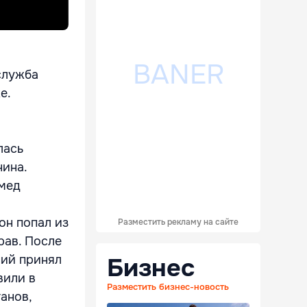
служба
е.
лась
нина.
омед
он попал из
Разместить рекламу на сайте
рав. После
Бизнес
ний принял
вили в
Разместить бизнес-новость
анов,