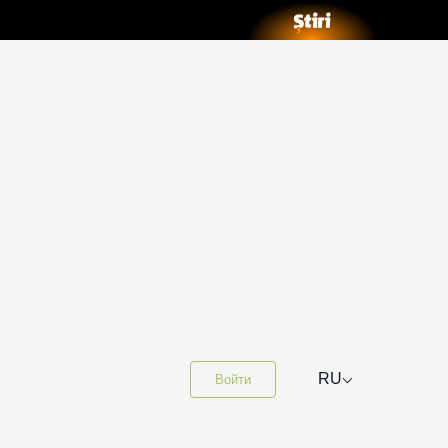
⌵
RU
Войти