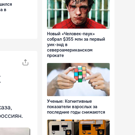
шился
а в
Новый «Человек-паук»
собрал $355 млн за первый
уик-энд в
североамериканском
прокате
х
Ученые: Когнитивные
аза,
показатели взрослых за
последние годы снижаются
россиян.