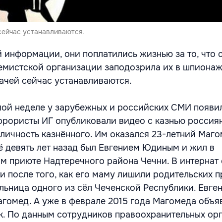
сейчас устанавливаются.
 информации, они поплатились жизнью за то, что 
емистской организации заподозрила их в шпионаж
ачей сейчас устанавливаются.
ой неделе у зарубежных и российских СМИ появи
ррористы ИГ опубликовали видео с казнью россия
 личность казнённого. Им оказался 23-летний Маг
ё девять лет назад был Евгением Юдиным и жил в
м приюте Надтеречного района Чечни. В интернат 
и после того, как его маму лишили родительских п
льница одного из сёл Чеченской Республики. Евге
агомед. А уже в феврале 2015 года Магомеда объя
. По данным сотрудников правоохранительных орг