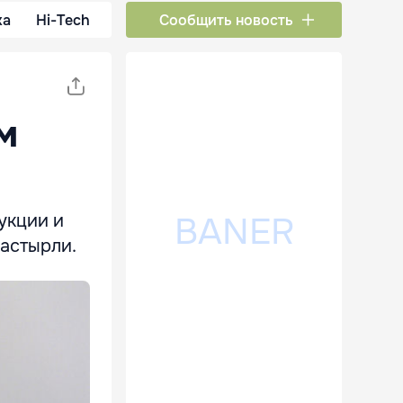
ка
Hi-Tech
Сообщить новость
м
укции и
настырли.