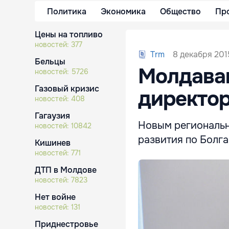
Политика
Экономика
Общество
Пр
Цены на топливо
новостей:
377
8 декабря 2015
Trm
Бельцы
Молдаван
новостей:
5726
Газовый кризис
директор
новостей:
408
Гагаузия
Новым региональн
новостей:
10842
развития по Болг
Кишинев
новостей:
771
ДТП в Молдове
новостей:
7823
Нет войне
новостей:
131
Приднестровье