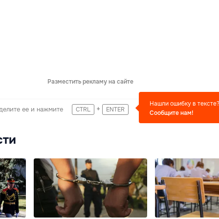
Разместить рекламу на сайте
Нашли ошибку в тексте
+
делите ее и нажмите
CTRL
ENTER
Сообщите нам!
сти