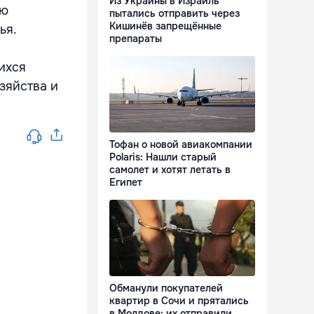
Из Украины в Израиль
ью
пытались отправить через
Кишинёв запрещённые
ья.
препараты
ихся
зяйства и
Тофан о новой авиакомпании
Polaris: Нашли старый
самолет и хотят летать в
Египет
Обманули покупателей
квартир в Сочи и прятались
в Молдове: их отправили